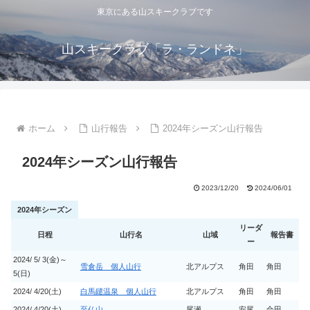
東京にある山スキークラブです
山スキークラブ「ラ・ランドネ」
ホーム
山行報告
2024年シーズン山行報告
2024年シーズン山行報告
2023/12/20
2024/06/01
2024年シーズン
リーダ
日程
山行名
山域
報告書
ー
2024/ 5/ 3(金)～
雪倉岳 個人山行
北アルプス
角田
角田
5(日)
2024/ 4/20(土)
白馬鑓温泉 個人山行
北アルプス
角田
角田
2024/ 4/20(土)
至仏山
尾瀬
安尾
合田