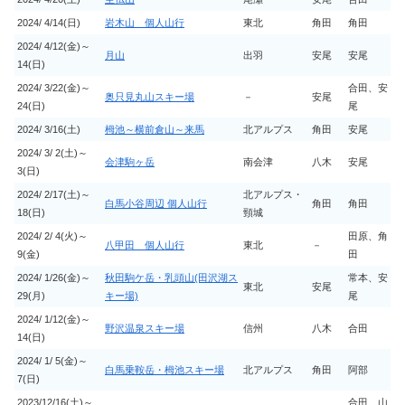
2024/ 4/14(日)
岩木山 個人山行
東北
角田
角田
2024/ 4/12(金)～
月山
出羽
安尾
安尾
14(日)
2024/ 3/22(金)～
合田、安
奥只見丸山スキー場
－
安尾
24(日)
尾
2024/ 3/16(土)
栂池～横前倉山～来馬
北アルプス
角田
安尾
2024/ 3/ 2(土)～
会津駒ヶ岳
南会津
八木
安尾
3(日)
2024/ 2/17(土)～
北アルプス・
白馬小谷周辺 個人山行
角田
角田
18(日)
頸城
2024/ 2/ 4(火)～
田原、角
八甲田 個人山行
東北
－
9(金)
田
2024/ 1/26(金)～
秋田駒ケ岳・乳頭山(田沢湖ス
常本、安
東北
安尾
29(月)
キー場)
尾
2024/ 1/12(金)～
野沢温泉スキー場
信州
八木
合田
14(日)
2024/ 1/ 5(金)～
白馬乗鞍岳・栂池スキー場
北アルプス
角田
阿部
7(日)
2023/12/16(土)～
合田、山