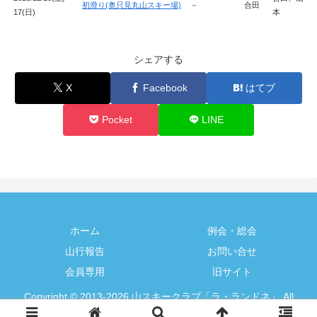
初滑り(奥只見丸山スキー場)
－
合田
17(日)
本
シェアする
X
Facebook
はてブ
Pocket
LINE
ホーム
例会・総会
山行報告
お問い合せ
会員専用
旧サイト
Copyright © 2013-2026 山スキークラブ「ラ・ランドネ」 All
Rights Reserved.