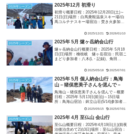
5名 1月15日(木)前夜発 夕...
2025年12月 初滑り
2026年シーズン
初滑り概要日程：2025年12月20日(土)～
21日(日)場所：白馬乗鞍温泉スキー場/白
馬コルチナスキー場宿泊：焚き火参加
者：角田L、八木、常本、安尾(記録) 4名
12月20日(土)天候：曇 前夜の19日夜
2025/12/21
2026/01/10
は、角田さん所有の古民家「焚き火」...
2025年 5月 燧ヶ岳納会山行
2025年シーズン
燧ヶ岳納会山行概要日程：2025年 5月18
日(日)場所：檜枝岐 燧ヶ岳宿泊：民宿こ
まどり参加者：八木(L・記録)、角田
(SL)、土屋、中川、合田、福原、安尾、
常本、熊谷 5月18日(日) 燧ヶ岳天候：曇
2025/05/18
2025/07/01
りのち雪前日檜枝岐の民宿こまどりに
集...
2025年 5月 個人納会山行：鳥海
2025年シーズン
山－猪俣恵美子さんを偲んで－
鳥海山－猪俣恵美子さんを偲んで－概要
日程：2025年 5月13日(前泊)～15日場
所：鳥海山宿泊：鉾立山荘(5/14)参加者：
室岡(L)、野村(記録)、藤澤(食担)、小見山
2025/05/15
2025/07/01
(ゲスト 会計) 5月13日(火) 道の駅鳥海郷
天候：晴れ 午前10...
2025年 4月 至仏山 会山行
2025年シーズン
至仏山概要日程：2025年4月19日(土)(前夜
泊後泊含めて2泊3日)場所：至仏山宿泊：