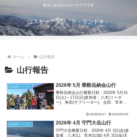
東京にある山スキークラブです
山スキークラブ「ラ・ランドネ」
ホーム
山行報告
山行報告
2026年 5月 乗鞍岳納会山行
2026年シーズン
乗鞍岳納会山行概要日程：2026年 5月16
日(土)～17日(日)参加者：八木(リーダ
ー)、角田(サブリーダー)、合田、常本、
福原 (記録) 5月16日(土)天候：晴 昨年と
はいささか寂しい5名の参加でありました
2026/05/17
2026/05/25
が、乗鞍高原青葉荘にリーダー...
2026年 4月 守門大岳山行
2026年シーズン
守門大岳概要日程：2026年 4月 3日(金)参
加者：八木(L)、常本(記録) 4月 3日(金)天