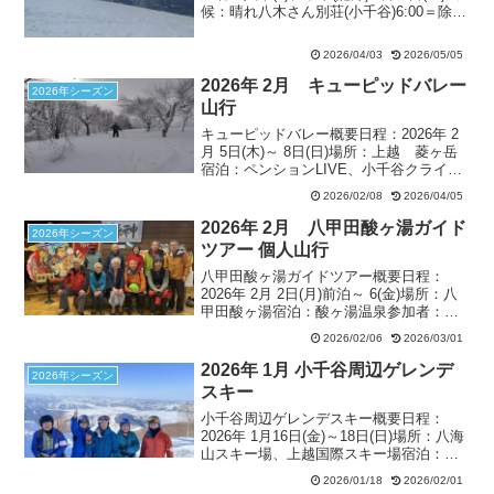
候：晴れ八木さん別荘(小千谷)6:00＝除雪
最終地点(414m)7:00～7:40…保久礼小屋
(780m)10:40…守門大岳頂上(1430m...
2026/04/03
2026/05/05
2026年 2月 キューピッドバレー
2026年シーズン
山行
キューピッドバレー概要日程：2026年 2
月 5日(木)～ 8日(日)場所：上越 菱ヶ岳
宿泊：ペンションLIVE、小千谷クライン
ガルテン参加者：八木(L)、常本 2月 5日
2026/02/08
2026/04/05
(木) 前日小千谷クラインガルテンに泊ま
り朝キューピッドバレースキー...
2026年 2月 八甲田酸ヶ湯ガイド
2026年シーズン
ツアー 個人山行
八甲田酸ヶ湯ガイドツアー概要日程：
2026年 2月 2日(月)前泊～ 6(金)場所：八
甲田酸ヶ湯宿泊：酸ヶ湯温泉参加者：ラ
ンドネ会員・会友：井上（代表世話役）
2026/02/06
2026/03/01
田原、野村、元ランドネ会員・友好個
人：川久保、安仁屋、佐藤（会計）、梶
2026年 1月 小千谷周辺ゲレンデ
2026年シーズン
田(記録）、...
スキー
小千谷周辺ゲレンデスキー概要日程：
2026年 1月16日(金)～18日(日)場所：八海
山スキー場、上越国際スキー場宿泊：お
ぢやクラインガルテン参加者：八木(L)、
2026/01/18
2026/02/01
合田、 常本(記録)、角田、鈴木(ゲスト)