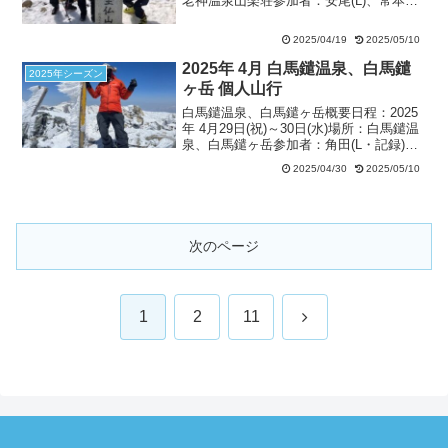
老神温泉山楽荘参加者：安尾(L)、常本、
熊谷(記録) 4月19日(土)天候：晴、風なし
9:50鳩待峠 … 12:55〜13:50至仏山頂 ー
2025/04/19
2025/05/10
14:20...
2025年 4月 白馬鑓温泉、白馬鑓
2025年シーズン
ヶ岳 個人山行
白馬鑓温泉、白馬鑓ヶ岳概要日程：2025
年 4月29日(祝)～30日(水)場所：白馬鑓温
泉、白馬鑓ヶ岳参加者：角田(L・記録)、
友人 4月29日(祝) 猿倉～鑓温泉天候：曇
2025/04/30
2025/05/10
りのち雪二股8:10＝猿倉8:30…小日向の
コル10:45…鑓温泉1...
次のページ
次
1
2
11
へ