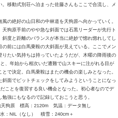
い。移動式別荘へ泊まった佐藤さんもここで合流し、メ
無風の絶好の山日和の中林道を天狗原へ向かっていく。
。天狗原手前のやや急な斜面では石黒リーダーが先行ト
。斜度と距離のバランスが本当に絶妙で惚れ惚れしてし
目の前には白馬乗鞍の大斜面が見えている。ここでメン
登りたい気持ちは持っていたようだが、木曜の降雨後の
たのと、年始から相次いだ遭難で山スキーに注がれる目が
ことで決定。白馬乗鞍はまたの機会の楽しみとなった。
た斜面でピットチェックをしてみようということになっ
んだことを復習する良い機会となった。初心者なのでデ
し勉強にもなるので記録しておこうと思う。
栂池天狗原 標高：2120m 気温：データ無し
水：NIL（なし） 積雪：240cm＋