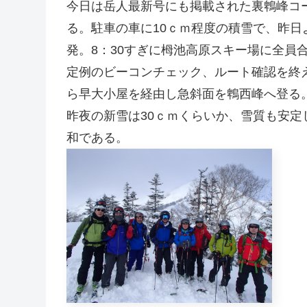
今日は岳人最新号にも掲載された裏鵯峰コ
る。駐車の車に10ｃｍ程度の積雪で、昨日
発。8：30すぎに栂池高原スキー場に全員
定例のビーコンチェック、ルート確認を終
ら早大小屋を経由し急斜面を鵯西峰へ登る
昨夜の新雪は30ｃｍくらいか、雪質も安
和である。