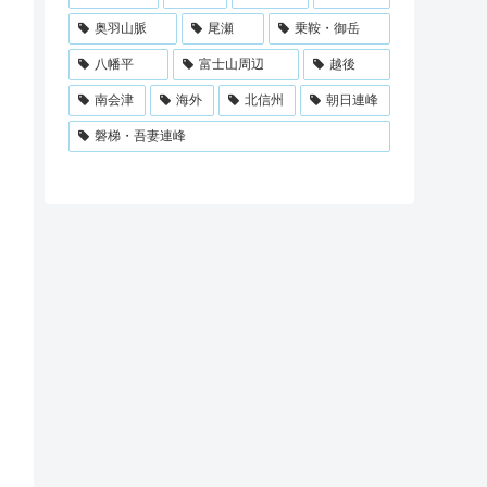
奥羽山脈
尾瀬
乗鞍・御岳
八幡平
富士山周辺
越後
南会津
海外
北信州
朝日連峰
磐梯・吾妻連峰