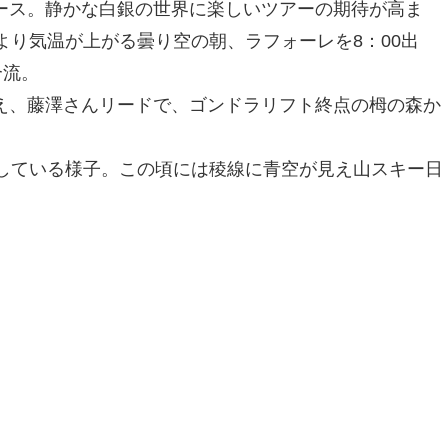
ース。静かな白銀の世界に楽しいツアーの期待が高ま
より気温が上がる曇り空の朝、ラフォーレを8：00出
合流。
え、藤澤さんリードで、ゴンドラリフト終点の栂の森か
。
定している様子。この頃には稜線に青空が見え山スキー日