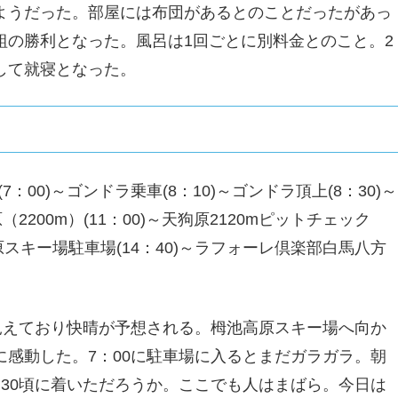
ようだった。部屋には布団があるとのことだったがあっ
組の勝利となった。風呂は1回ごとに別料金とのこと。2
して就寝となった。
：00)～ゴンドラ乗車(8：10)～ゴンドラ頂上(8：30)～
（2200m）(11：00)～天狗原2120mピットチェック
池高原スキー場駐車場(14：40)～ラフォーレ倶楽部白馬八方
見えており快晴が予想される。栂池高原スキー場へ向か
感動した。7：00に駐車場に入るとまだガラガラ。朝
30頃に着いただろうか。ここでも人はまばら。今日は