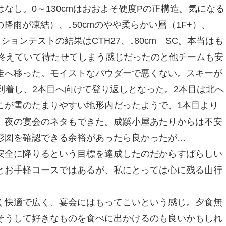
なし。0～130cmはおおよそ硬度Pの正構造。気になる
の降雨が凍結）、↓50cmのやや柔らかい層（1F+）、
ションテストの結果はCTH27、↓80cm SC。本当はも
に終えていて待たせてしまう感じだったのと他チームも安
走へ移った。モイストなパウダーで悪くない。スキーが
に到着し、2本目へ向けて登り返しとなった。2本目は北へ
こが雪のたまりやすい地形内だったようで、1本目より
、夜の宴会のネタもできた。成蹊小屋あたりからは不安
形図を確認できる余裕があったら良かったが…
安全に降りるという目標を達成したのだからすばらしい
とお手軽コースではあるが、私にとっては心に残る山行
く快適で広く、宴会にはもってこいという感じ。夕食無
そうして好きなものを食べに出かけるのも良いかもしれ