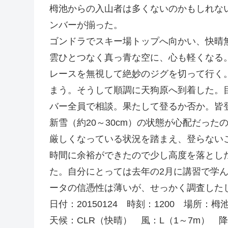
栂池からの入山者は多くないのかもしれな
ンバーが揃った。
ゴンドラでスキー場トップへ向かい、快晴
雲ひとつなく真っ青な空に、心も軽くなる
レースを無視して絶妙のジグを切って行く
まう。そうして順調に天狗原へ到着した。
バー全員で相談。果たして登るか否か。皆
新雪（約20～30cm）の状態が心配だっ
厳しくなっている状況を踏まえ、登らない
時間に余裕ができたので少し高度を落とし
た。自分にとっては去年の2月に講習で学
ータの信憑性は薄いが、せっかく調査した
日付：20150124 時刻：1200 場所：
天候：CLR（快晴） 風：L（1～7m） 降