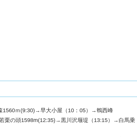
60ｍ(9:30)→早大小屋（10：05）→鵯西峰
:55)→若栗の頭1598m(12:35)→黒川沢堰堤（13:15）→白馬乗