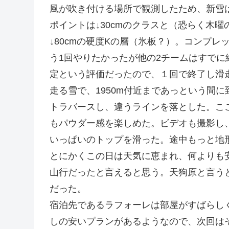
風が吹き付ける場所で観測したため、新雪は
ポイントは↓30cmのクラスと（恐らく木曜
↓80cmの硬度Kの層（氷板？）。コンプレッ
う1回やりたかったが他の2チームはすで
定という評価だったので、１回で終了し滑
走る雪で、1950m付近まであっという間
トラバースし、違うラインを落とした。こ
もパウダー感を楽しめた。ビデオも撮影し
いっぱいのトップを滑った。途中もっと地
とにかくこの日は天気に恵まれ、何よりも
山行だったと言えると思う。天狗原と言う
だった。
宿泊先であるラフォーレは部屋がすばらし
しの安いプランがあるようなので、次回は