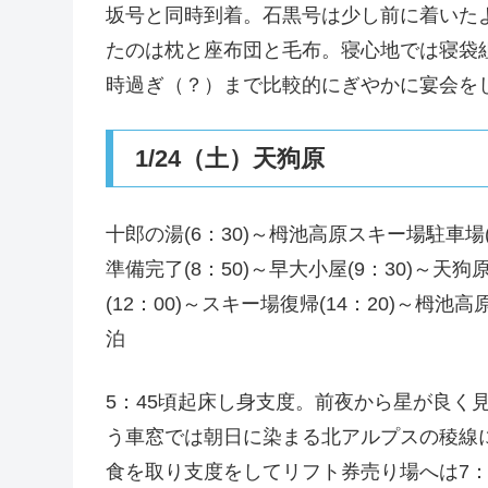
坂号と同時到着。石黒号は少し前に着いた
たのは枕と座布団と毛布。寝心地では寝袋
時過ぎ（？）まで比較的にぎやかに宴会を
1/24（土）天狗原
十郎の湯(6：30)～栂池高原スキー場駐車場(7
準備完了(8：50)～早大小屋(9：30)～天狗原
(12：00)～スキー場復帰(14：20)～栂
泊
5：45頃起床し身支度。前夜から星が良く
う車窓では朝日に染まる北アルプスの稜線に
食を取り支度をしてリフト券売り場へは7：