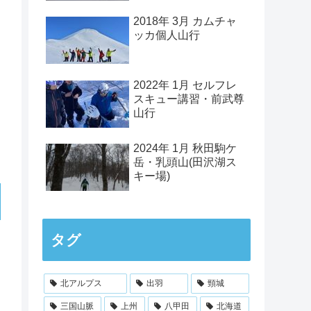
2018年 3月 カムチャ
ッカ個人山行
2022年 1月 セルフレ
スキュー講習・前武尊
山行
2024年 1月 秋田駒ケ
岳・乳頭山(田沢湖ス
キー場)
タグ
北アルプス
出羽
頸城
三国山脈
上州
八甲田
北海道