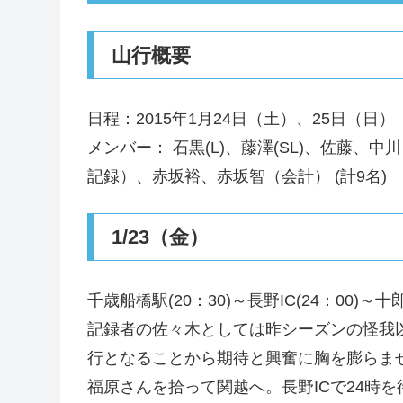
山行概要
日程：2015年1月24日（土）、25日（日）
メンバー： 石黒(L)、藤澤(SL)、佐藤、
記録）、赤坂裕、赤坂智（会計） (計9名)
1/23（金）
千歳船橋駅(20：30)～長野IC(24：00)～十郎
記録者の佐々木としては昨シーズンの怪我
行となることから期待と興奮に胸を膨らま
福原さんを拾って関越へ。長野ICで24時