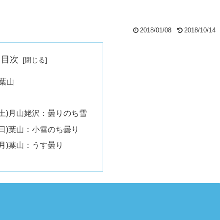
」
2018/01/08
2018/10/14
目次
葉山
日(土)月山姥沢：曇りのち雪
日(日)葉山：小雪のち曇り
日(月)葉山：うす曇り