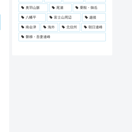
奥羽山脈
尾瀬
乗鞍・御岳
八幡平
富士山周辺
越後
南会津
海外
北信州
朝日連峰
磐梯・吾妻連峰