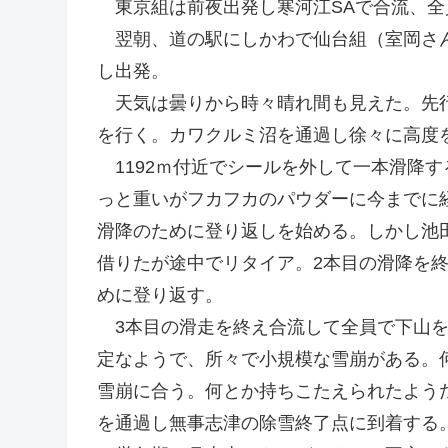
東京組は前夜出発し寒河江SAで合流、全
翌朝、道の駅にしかわで仙台組（室岡さん
し出発。
天気は曇りから時々晴れ間も見えた。先行
を行く。カワクルミ沼を通過し徐々に高度
1192ｍ付近でシールを外して一本滑降す
っと重いがフカフカのパウダーに今までに
滑降のために登り返しを始める。しかし池
借りたが途中でリタイア。2本目の滑降を終
めに登り返す。
3本目の滑走を終え合流して全員で下山を
定なようで、所々で小規模な雪崩がある。
雪崩に合う。何とか持ちこたえられたよう
を通過し無事志津の除雪終了点に到着する