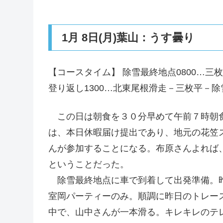
1月 8日(月)葉山：うす曇り
【コースタイム】 除雪最終地点0800…三枚平
登り返し1300…北東尾根滑走－三枚平－除雪
この日は朝食を３０分早めて午前７時朝食
は、本日休暇届け提出であり、地元の花笠
んが参加することになる。布原さんよれば
ということだった。
除雪最終地点に車で到着して出発準備。昨
室岡パーティーのみ。順調に昨日のトレー
中で、山中さんが一本滑る。キレキレのテ