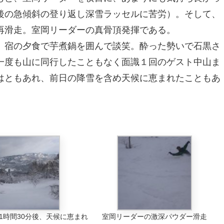
後の急傾斜の登り返し深雪ラッセルに苦労）。そして、
再滑走。室岡リーダーの真骨頂発揮である。
宿の夕食で芋煮鍋を囲んで談笑。酔った勢いで石黒さ
一度も山に同行したこともなく面識１回のゲスト中山ま
はともあれ、前日の降雪を含め天候に恵まれたこともあ
。
1時間30分後、天候に恵まれ
室岡リーダーの激深パウダー滑走