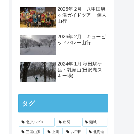
2026年 2月 八甲田酸
ヶ湯ガイドツアー 個人
山行
2026年 2月 キューピ
ッドバレー山行
2024年 1月 秋田駒ケ
岳・乳頭山(田沢湖ス
キー場)
タグ
北アルプス
出羽
頸城
三国山脈
上州
八甲田
北海道