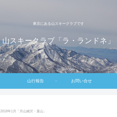
東京にある山スキークラブです
山スキークラブ「ラ・ランドネ」
山行報告
お問い合せ
2018年1月「月山姥沢・葉山」