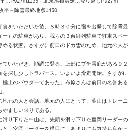
…P927m1135－北東尾根滑走…登り返しP927ｍ
枚平－除雪最終地点1450
食をいただいた後、８時３０分に宿を出発して除雪最
ィー）の駐車があり、我らの３台縦列駐車で駐車スペー
停める状態。さすがに前日のドカ雪のため、地元の人が
ていただき、順調に登る。上部にプチ雪庇がある９２
面を探し少しトラバース。いよいよ滑走開始。さすがに
、極上のパウダーであった。布原さんは前日の名誉ある
山。
の地元の人と会話。地元の人にとって、葉山はトレーニ
らやましい限りである。
滑り下りた中山は、先頭を滑り下りた室岡リーダーの
もと、室岡リーダーを横目に、あまりにも気持ち良かっ