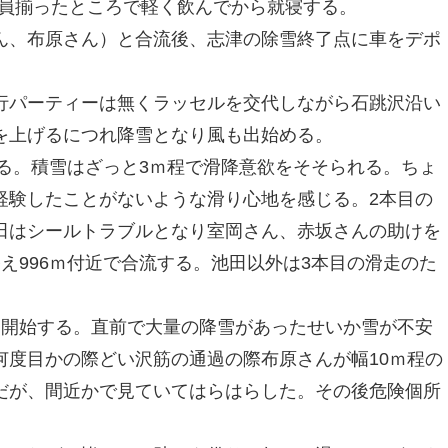
員揃ったところで軽く飲んでから就寝する。
、布原さん）と合流後、志津の除雪終了点に車をデポ
パーティーは無くラッセルを交代しながら石跳沢沿い
を上げるにつれ降雪となり風も出始める。
る。積雪はざっと3ｍ程で滑降意欲をそそられる。ちょ
経験したことがないような滑り心地を感じる。2本目の
田はシールトラブルとなり室岡さん、赤坂さんの助けを
え996ｍ付近で合流する。池田以外は3本目の滑走のた
開始する。直前で大量の降雪があったせいか雪が不安
何度目かの際どい沢筋の通過の際布原さんが幅10ｍ程の
だが、間近かで見ていてはらはらした。その後危険個所
。