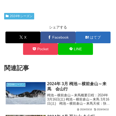
2024年シーズン
シェアする
X
Facebook
はてブ
Pocket
LINE
関連記事
2024年 3月 栂池～横前倉山～来
2024年シーズン
馬 会山行
栂池～横前倉山～来馬概要日程：2024年
3月16日(土) 栂池～横前倉山～来馬 3月16
日(土) 栂池～横前倉山～来馬天候：快晴
参加者：角田(L)、安尾(記録)栂池スキー
2024/03/16
2024/04/10
場トップ出発8:40…天狗原北東端の唐松
沢エントリポイント10:50...