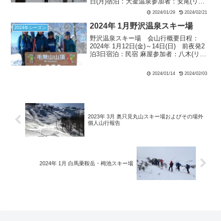
日(月)宿泊：大釜温泉参加者：安尾(リー
ダー、後半記録)、常本(サブリーダー、前
2024/01/29
2024/02/21
半記録) 1月26日(金) 田沢湖スキー場にて
ゲレンデスキー天候：曇り ...
2024年 1月野沢温泉スキー場
2024年シーズン
野沢温泉スキー場 会山行概要日程：
2024年 1月12日(金)～14日(日) 前夜発2
泊3日宿泊：民宿 麻屋参加者：八木(リー
ダー)、安尾、常本、合田(記録)(まとめ)正
月明けの野沢温泉スキー場で、温泉付き
2024/01/14
2024/02/03
民宿をベースに、ゲレンデ滑降練習を...
2023年 3月 奥只見丸山スキー場およびその場外
個人山行報告
2024年 1月 白馬乗鞍岳・栂池スキー場