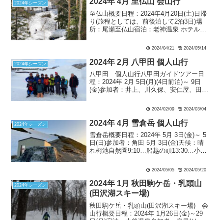
2024年 4月 至仏山 会山行
2024年シーズン
至仏山概要日程：2024年4月20日(土)日帰
り(旅程としては、前後泊して2泊3日)場
所：尾瀬至仏山宿泊：老神温泉 ホテル山
楽(伊東園ホテルズ)参加者：安尾L、常
本、笹生、合田(報告) 4名 4月19日(金)天
2024/04/21
2024/05/14
候：晴れ 1700小田急線世田...
2024年 2月 八甲田 個人山行
2024年シーズン
八甲田 個人山行八甲田ガイドツアー日
程：2024年 2月 5日(月)(4日前泊)～ 9日
(金)参加者：井上、川久保、安仁屋、田
原、野村、小見山、佐藤、長坂、梶田、
角田(5日)、小野田、浜崎 （太字：ランド
2024/02/09
2024/03/04
ネ会員、元会員 年齢順）宿泊：酸ヶ湯...
2024年 4月 雪倉岳 個人山行
2024年シーズン
雪倉岳概要日程：2024年 5月 3日(金)～ 5
日(日)参加者：角田 5月 3日(金)天候：晴
れ栂池自然園9:10…船越の頭13:30…小蓮
華山15:00－三国境コル16:00－雪倉避難
小屋18:00 ４月中旬に企画するも流れ、
2024/05/05
2024/05/20
再度GWに...
2024年 1月 秋田駒ケ岳・乳頭山
2024年シーズン
(田沢湖スキー場)
秋田駒ケ岳・乳頭山(田沢湖スキー場) 会
山行概要日程：2024年 1月26日(金)～29