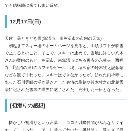
でも結構膝に来てしまい反省。
12月17日(日)
天候：曇ときどき雪(魚沼市、南魚沼市の市内の天気)
朝起きてスキー場のホームページを見ると、山頂リフトが吹雪
で止まるとのこと。そこで、スキーは止めて、当地に詳しい八木
さんの案内のもと、魚沼市、南魚沼市にある禅寺の永林寺、西福
寺、｢魚沼の里｣のカフェやビール工場、塩沢宿の鈴木牧之記念館
などを観てまわった。スキーはできなかったが、訪れた両禅寺に
あった石川雲蝶の活き活きとした表情の彫刻や鈴木牧之の北越雪
譜に記された雪国の世界に魅了された、充実した一日となった。
[初滑りの感想]
懐かしい初滑りという言葉…、コロナ以降仲間がみんなリタイ
ヤしてしまった…。そこに降ってわいた「奥只見」、遠すぎて行