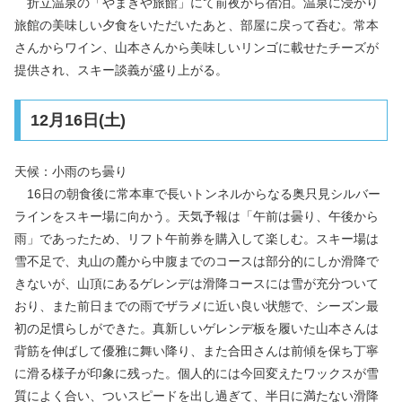
折立温泉の「やまきや旅館」にて前夜から宿泊。温泉に浸かり
旅館の美味しい夕食をいただいたあと、部屋に戻って呑む。常本
さんからワイン、山本さんから美味しいリンゴに載せたチーズが
提供され、スキー談義が盛り上がる。
12月16日(土)
天候：小雨のち曇り
16日の朝食後に常本車で長いトンネルからなる奥只見シルバー
ラインをスキー場に向かう。天気予報は「午前は曇り、午後から
雨」であったため、リフト午前券を購入して楽しむ。スキー場は
雪不足で、丸山の麓から中腹までのコースは部分的にしか滑降で
きないが、山頂にあるゲレンデは滑降コースには雪が充分ついて
おり、また前日までの雨でザラメに近い良い状態で、シーズン最
初の足慣らしができた。真新しいゲレンデ板を履いた山本さんは
背筋を伸ばして優雅に舞い降り、また合田さんは前傾を保ち丁寧
に滑る様子が印象に残った。個人的には今回変えたワックスが雪
質によく合い、ついスピードを出し過ぎて、半日に満たない滑降