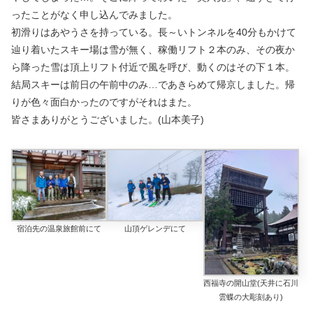
ったことがなく申し込んでみました。
初滑りはあやうさを持っている。長～いトンネルを40分もかけて
辿り着いたスキー場は雪が無く、稼働リフト２本のみ、その夜か
ら降った雪は頂上リフト付近で風を呼び、動くのはその下１本。
結局スキーは前日の午前中のみ…であきらめて帰京しました。帰
りが色々面白かったのですがそれはまた。
皆さまありがとうございました。(山本美子)
宿泊先の温泉旅館前にて
山頂ゲレンデにて
西福寺の開山堂(天井に石川
雲蝶の大彫刻あり)