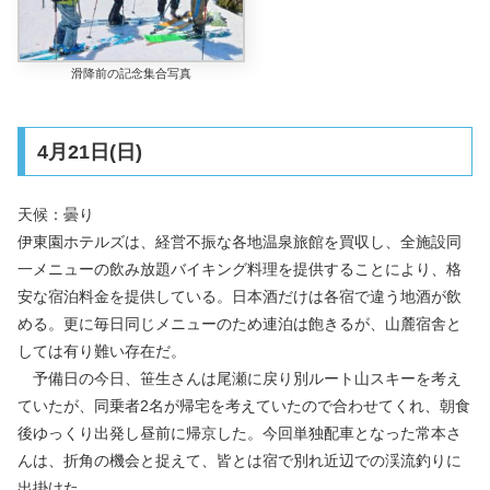
滑降前の記念集合写真
4月21日(日)
天候：曇り
伊東園ホテルズは、経営不振な各地温泉旅館を買収し、全施設同
一メニューの飲み放題バイキング料理を提供することにより、格
安な宿泊料金を提供している。日本酒だけは各宿で違う地酒が飲
める。更に毎日同じメニューのため連泊は飽きるが、山麓宿舎と
しては有り難い存在だ。
予備日の今日、笹生さんは尾瀬に戻り別ルート山スキーを考え
ていたが、同乗者2名が帰宅を考えていたので合わせてくれ、朝食
後ゆっくり出発し昼前に帰京した。今回単独配車となった常本さ
んは、折角の機会と捉えて、皆とは宿で別れ近辺での渓流釣りに
出掛けた。