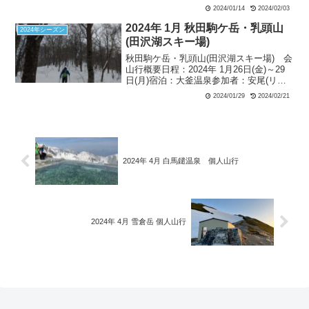
月明けの野沢温泉スキー場で、温泉付き
2024/01/14
2024/02/03
民宿をベースに、ゲレンデ滑降練習を...
2024年 1月 秋田駒ケ岳・乳頭山
2024年シーズン
(田沢湖スキー場)
秋田駒ケ岳・乳頭山(田沢湖スキー場) 会
山行概要日程：2024年 1月26日(金)～29
日(月)宿泊：大釜温泉参加者：安尾(リー
ダー、後半記録)、常本(サブリーダー、前
2024/01/29
2024/02/21
半記録) 1月26日(金) 田沢湖スキー場にて
ゲレンデスキー天候：曇り ...
2024年 4月 白馬鑓温泉 個人山行
2024年 4月 雪倉岳 個人山行