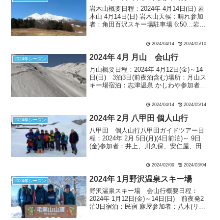
岩木山概要日程：2024年 4月14日(日) 岩
木山 4月14日(日) 岩木山天候：晴れ参加
者：角田百沢スキー場駐車場 6:50…岩木
山・山頂10:30－鳥海山大斜面滑走－百沢
スキー場駐車場12:20 会山行として雪倉
2024/04/14
2024/05/10
岳を計画するも参加希望...
2024年 4月 月山 会山行
2024年シーズン
月山概要日程：2024年 4月12日(金)～14
日(日) 3泊3日(前夜泊含む)場所：月山ス
キー場宿泊：志津温泉 かしわや参加者：
安尾L(記録)、合田 2名 4月12日(金)天
候：快晴リフトトップ12:30…姥が岳
2024/04/14
2024/05/14
13:10～13:40－...
2024年 2月 八甲田 個人山行
2024年シーズン
八甲田 個人山行八甲田ガイドツアー日
程：2024年 2月 5日(月)(4日前泊)～ 9日
(金)参加者：井上、川久保、安仁屋、田
原、野村、小見山、佐藤、長坂、梶田、
角田(5日)、小野田、浜崎 （太字：ランド
2024/02/09
2024/03/04
ネ会員、元会員 年齢順）宿泊：酸ヶ湯...
2024年 1月野沢温泉スキー場
2024年シーズン
野沢温泉スキー場 会山行概要日程：
2024年 1月12日(金)～14日(日) 前夜発2
泊3日宿泊：民宿 麻屋参加者：八木(リー
ダー)、安尾、常本、合田(記録)(まとめ)正