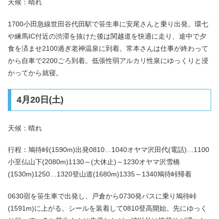
天候：晴れ
1700小田急線世田谷代田駅で笹生車に安尾さんと乗り出発。環七
や練馬IC付近の渋滞を抜けた後は関越道を快適に走り、途中で夕
食を済ませ2100過ぎ老神温泉に到着。常本さんは仕事が終わって
から自車で2200ごろ到着。低張性弱アルカリ性泉にゆっくりと浸
かってから就寝。
4月20日(土)
天候：晴れ
行程：鳩待峠(1590m)出発0810…1040オヤマ沢田代(電話)…1100
小至仏山下(2080m)1130～(大休止)～1230オヤマ沢雪橋
(1530m)1250…1320登山道(1680m)1335～1340鳩待峠帰着
0630宿を笹生車で出発し、戸倉から0730発バスに乗り鳩待峠
(1591m)に上がる。シールを装着して0810登高開始。先にゆっく