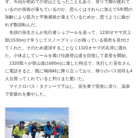
ず、今回が初めての登山となったこともあり、登りで脚が疲れて
いるのか技術が落ちているのか、恐らくはそれらに加えて5年間の
加齢により筋力と平衡感覚が衰えているためか、思うように曲が
れず数回転んだ。
先頭の笹生さんが先行者シュプールを追って、1230オヤマ沢上
部(1530m)で辛うじてスノーブリッジが残っている箇所を見付け
てくれた。そのため渡渉することなく1320オヤマ沢右岸に渡れ
た。小休止してシールを着け往路登山道を目指して直登を開始。
1320我々が登山道(1680m)に達した時点で、先行した笹生さん
に電話すると、既に鳩待峠に降り立っており、帰りのバス切符も4
人分買ってくれていると判りまた驚いた。
マイクロバス・タクシーで下山し、笹生車で宿舎に戻り、温泉
で皆疲れを癒やした。