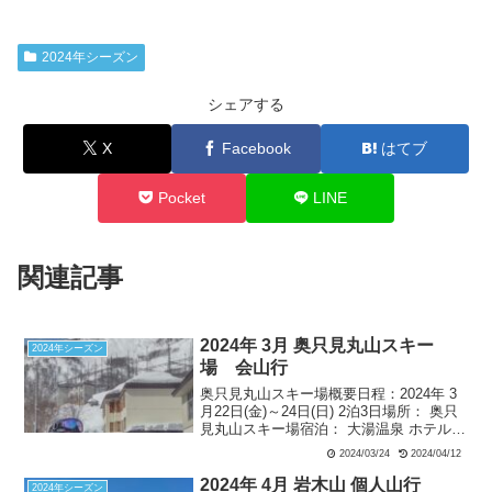
2024年シーズン
シェアする
X
Facebook
はてブ
Pocket
LINE
関連記事
2024年 3月 奥只見丸山スキー
2024年シーズン
場 会山行
奥只見丸山スキー場概要日程：2024年 3
月22日(金)～24日(日) 2泊3日場所： 奥只
見丸山スキー場宿泊： 大湯温泉 ホテル湯
元(伊東園ホテルズ)参加者：安尾L、合
2024/03/24
2024/04/12
田 2名 3月22日(金)天候：晴れ時々曇
り 7時過ぎ安尾車で拙宅を出...
2024年 4月 岩木山 個人山行
2024年シーズン