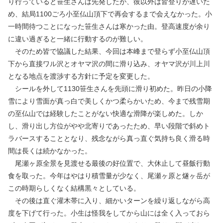
り行っていると笹生さんは先発したが、彼以外は皆登りが遅いた
め、結局1100ごろ小至仏山頂下で再会するまで会えなかった。小
一時間待つことになった笹生さんは寒かった由。登高速度が余り
に違い過ぎると一緒に行動するのが難しい。
そのため皆で協議した結果、今回は本峰まで登らず小至仏山頂
下から直接ワル沢とオヤマ沢の間に滑り込み、オヤマ沢が川上川
となる地点を渡渉する方針に予定を変更した。
シールを外して1130笹生さんを先頭に滑り初めた。昨日の小降
雪により雪面が真っ白で美しくかつ柔らかいため、今まで残雪期
の至仏山では経験したことがない快適な滑降が楽しめた。しか
し、滑り出し方位がやや北寄りであったため、早い段階で斜めト
ラバースすることとなり、残念ながら真っ直ぐ気持ち良く滑る時
間は長くは続かなかった。
尾瀬ヶ原全景を見渡せる最後の好位置で、大休止して昼飯行動
食を取った。今年はやはり積雪量が少なく、尾瀬ヶ原と燧ヶ岳が
この時期らしくなく結構黒々としている。
その後は直ぐ灌木帯に入り、細かいターンを繰り返しながら高
度を下げて行った。小生は怪我をしてから山には全く入っておら