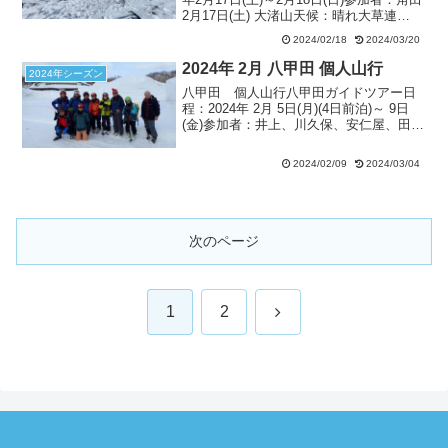
2月17日(土) 大渚山天候：晴れ大草連
8:40…大渚山10:55－南面滑走－大草連
2024/02/18
2024/03/20
12:30 会に山行計画を上げるも参加希望
者は無し。しかし天気予報...
2024年 2月 八甲田 個人山行
2024年シーズン
八甲田 個人山行八甲田ガイドツアー日
程：2024年 2月 5日(月)(4日前泊)～ 9日
(金)参加者：井上、川久保、安仁屋、田
原、野村、小見山、佐藤、長坂、梶田、
角田(5日)、小野田、浜崎 （太字：ランド
2024/02/09
2024/03/04
ネ会員、元会員 年齢順）宿泊：酸ヶ湯...
次のページ
次
1
2
へ