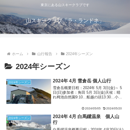
東京にある山スキークラブです
山スキークラブ「ラ・ランドネ」
ホーム
山行報告
2024年シーズン
2024年シーズン
2024年 4月 雪倉岳 個人山行
2024年シーズン
雪倉岳概要日程：2024年 5月 3日(金)～ 5
日(日)参加者：角田 5月 3日(金)天候：晴
れ栂池自然園9:10…船越の頭13:30…小蓮
華山15:00－三国境コル16:00－雪倉避難
小屋18:00 ４月中旬に企画するも流れ、
2024/05/05
2024/05/20
再度GWに...
2024年 4月 白馬鑓温泉 個人山
2024年シーズン
行
白馬鑓温泉概要日程：2024年 4月20日(土)