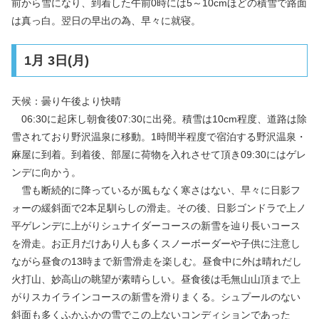
前から雪になり、到着した午前0時には5～10cmほどの積雪で路面
は真っ白。翌日の早出の為、早々に就寝。
1月 3日(月)
天候：曇り午後より快晴
06:30に起床し朝食後07:30に出発。積雪は10cm程度、道路は除
雪されており野沢温泉に移動。1時間半程度で宿泊する野沢温泉・
麻屋に到着。到着後、部屋に荷物を入れさせて頂き09:30にはゲレ
ンデに向かう。
雪も断続的に降っているが風もなく寒さはない、早々に日影フ
ォーの緩斜面で2本足馴らしの滑走。その後、日影ゴンドラで上ノ
平ゲレンデに上がりシュナイダーコースの新雪を辿り長いコース
を滑走。お正月だけあり人も多くスノーボーダーや子供に注意し
ながら昼食の13時まで新雪滑走を楽しむ。昼食中に外は晴れだし
火打山、妙高山の眺望が素晴らしい。昼食後は毛無山山頂まで上
がりスカイラインコースの新雪を滑りまくる。シュプールのない
斜面も多くふかふかの雪でこの上ないコンディションであった