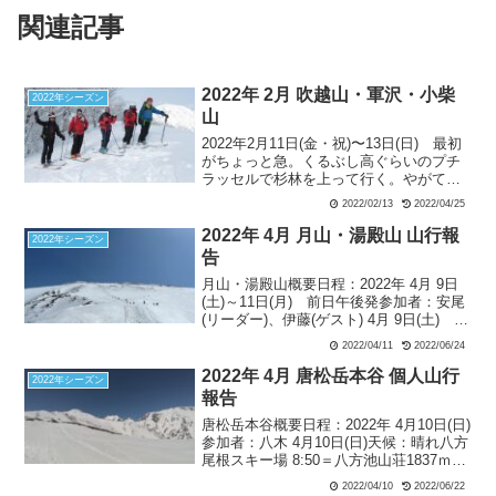
関連記事
2022年 2月 吹越山・軍沢・小柴
2022年シーズン
山
2022年2月11日(金・祝)〜13日(日) 最初
がちょっと急。くるぶし高ぐらいのプチ
ラッセルで杉林を上って行く。やがて樹
林はブナに変わり、木々の間から青空も
2022/02/13
2022/04/25
覗く。途中一休みして更に上る。標高
900mぐらいからやや緩やかになり、プチ
2022年 4月 月山・湯殿山 山行報
2022年シーズン
雪庇を超え1035PKに到着。
告
月山・湯殿山概要日程：2022年 4月 9日
(土)～11日(月) 前日午後発参加者：安尾
(リーダー)、伊藤(ゲスト) 4月 9日(土) 湯
殿山天候：快晴姥沢駐車場9:10…石跳川
2022/04/11
2022/06/24
1000m地点9:40…湯殿山東南尾根…湯殿
山山頂11:30～...
2022年 4月 唐松岳本谷 個人山行
2022年シーズン
報告
唐松岳本谷概要日程：2022年 4月10日(日)
参加者：八木 4月10日(日)天候：晴れ八方
尾根スキー場 8:50＝八方池山荘1837ｍ
9:30…丸山2433ｍ11:15…唐松岳頂上山荘
2022/04/10
2022/06/22
2618ｍ12:25…本谷エントリーポイント