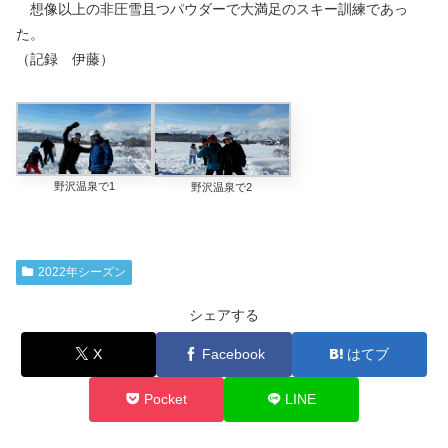
想像以上の非圧雪且つパウダーで大満足のスキー訓練であっ
た。
（記録 伊藤）
野沢温泉で1
野沢温泉で2
2022年シーズン
シェアする
X
Facebook
はてブ
Pocket
LINE