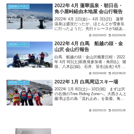
2660...
2022年 4月 蓮華温泉・朝日岳・
2022年シーズン
角小屋峠経由木地屋 会山行報告
2022年 4月 1日(金)～ 4月 3日(日) 蓮華
温泉は盛況だったが、ほとんどが雪倉岳
に行ったようだ。先行トレースが1組あっ
て、てっきり私はそのパーティも朝日岳
2022/04/03
2022/04/26
にいくものだと思って、トレースを辿っ
てしまった。途中後続のメンバーから無
2022年 4月 白馬 船越の頭・金
2022年シーズン
線が入り、「彼らはどうやら赤男山に向
山沢 会山行報告
かっているのでは」と言われ、その時に
白馬 船越の頭・金山沢概要日程：2022
GPSで確認をしてルートが間違っていた
年 4月 9日(土)前夜発参加者：角田(L)、猪
ことに気付く。そしてすぐ右にルートを
俣、八木(記録)、石井、笹生(会友) 4月 9
修正して、本来のルートに戻り、吹上の
日(土)天候：晴れ栂池高原スキー場 8:50
コルを目指す。
2022/04/09
2022/06/20
＝栂池自然園駅1820m 9:50…船越の頭
2612m13:2...
2022年 1月 白馬周辺スキー場
2022年シーズン
2022年 1月 8日(土)～10日(祝) まずは沢
の右側のTree Riding Zoneへ。大西さんと
藤澤は念の為「流れ止め」を装着。角田
さんにはそんなの要りませんよとは言わ
れたが、、、昨日今日と降っていない割
2022/01/10
2022/01/28
にはあまり荒らされておらずそこそこの
雪質。ゲレンデに戻る所がかなり落ちて
いて回り込む。2回目は沢の左側のエリ
ア。雪はそこそこだが木が密だ。急斜面
を滑っていた角田さんが転倒して板を外