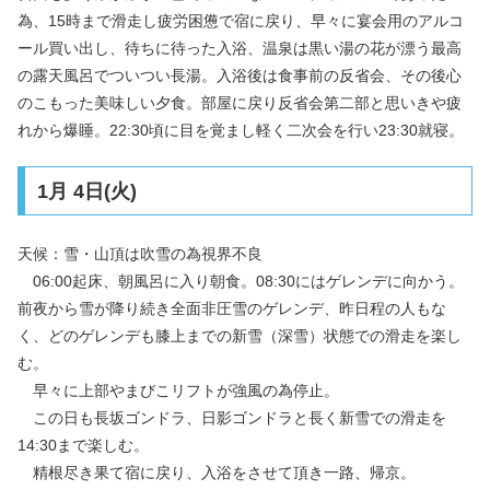
為、15時まで滑走し疲労困憊で宿に戻り、早々に宴会用のアルコ
ール買い出し、待ちに待った入浴、温泉は黒い湯の花が漂う最高
の露天風呂でついつい長湯。入浴後は食事前の反省会、その後心
のこもった美味しい夕食。部屋に戻り反省会第二部と思いきや疲
れから爆睡。22:30頃に目を覚まし軽く二次会を行い23:30就寝。
1月 4日(火)
天候：雪・山頂は吹雪の為視界不良
06:00起床、朝風呂に入り朝食。08:30にはゲレンデに向かう。
前夜から雪が降り続き全面非圧雪のゲレンデ、昨日程の人もな
く、どのゲレンデも膝上までの新雪（深雪）状態での滑走を楽し
む。
早々に上部やまびこリフトが強風の為停止。
この日も長坂ゴンドラ、日影ゴンドラと長く新雪での滑走を
14:30まで楽しむ。
精根尽き果て宿に戻り、入浴をさせて頂き一路、帰京。