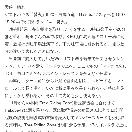
天候：晴れ
ゲストハウス「焚火」8:20＝白馬五竜・Hakuba47スキー場8:50～
15:20＝ぽかぽかランド＝「焚火」
7時頃起床し各自朝食を取りしたくをする、8時出発予定が20分
ほど遅れ、角田さんの車で移動。8:50頃白馬五竜のスキー場に到
着。近場の大駐車場は満車で、下の駐車場に回されるが、徒歩数
分の違いで大したことはない。
出発前に購入しておいたWebリフト券を端末で出力させゲレン
デへ。リフト1本滑りゴンドラで上へ。ここで冬のゴンドラは久し
ぶり。角田さんのワンポイントレッスンを交えながら滑る。
内容は、ターン前半から外足で雪面を削り、スピードをコント
ロールして長く滑る。いかに板に重みを乗せられるか、特に外足
にしっかり乗れるか、その上で内足も少し使えるか。
11時からの林間(Tree Riding Zone)滑走講習会に合わせて
Hakuba47に滑り降りる。既に取得済みの角田さん以外で10分間
程度の説明を聞き成約書類を記入してメンバーズカードを受け取
る(無料)。Tree Riding Zoneは明日滑る予定。47のゴンドラで上に