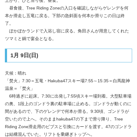
上がり、ひと滑り後、昼食。
昼食後、Tree Riding Zoneの入口を確認しながらゲレンデを何
本か滑走し五竜に戻る。下部の急斜面を何本か滑りこの日は終
了。
ぽかぽかランドで入浴し宿に戻る。角田さんが用意してくれた
ツマミと鍋で宴会となる。
1月 9日(日)
天候：晴れ
「焚火」7:30＝五竜・Hakuba47スキー場7:55～15:35＝白馬龍神
温泉＝「焚火」
6時過ぎに起床。7:30に出発し7:55頃スキー場到着。大型駐車場
の奥、1段上のゴンドラ裏の駐車場に止める。ゴンドラが動くのに
間があるので、下のゲレンデで何本か滑る。9:30頃、ゴンドラが
空いたので上へ。そのままhakuba47の下まで滑り降り、Tree
Riding Zone滑走用のビブスと引換にカードを渡す。47のゴンドラ
は結構混んでいた。リフトを乗継ぎトップへ。