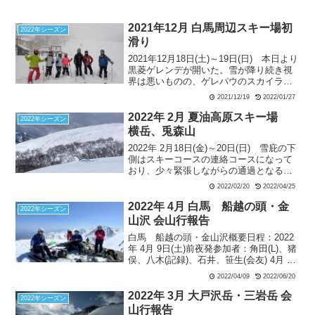
2021年12月 白馬周辺スキー場初
2022年シーズン
滑り
2021年12月18日(土)～19日(日) 本日より
黒菱ゲレンデが開いた。雪が降り続き視
界は悪いものの、ゲレパウのスカイライ
ンコースは快適そのもの。シーズン初め
2021/12/19
2022/01/27
にラッキーと大喜びしたが、思うことは
皆同じで、下のリフトは長蛇の列だっ
2022年 2月 夏油高原スキー場
2022年シーズン
た。
横岳、兎森山
2022年 2月18日(金)～20日(日) 雪庇の下
側はスキーコースの連絡コースになって
おり、少々緊張しながらの通過となる。
シールを外し、北東面を快適に200m滑
2022/02/20
2022/04/25
走。トラバースして子兎森山へ向かい、
ここから東面を滑走し登り返す。尾根に
2022年 4月 白馬 船越の頭・金
2022年シーズン
近づくほど雪質が良く、翌日の滑走候補
山沢 会山行報告
としてゲレンデにでる。ここで天候が急
白馬 船越の頭・金山沢概要日程：2022
変、シールを剥がしている間にコースも
年 4月 9日(土)前夜発参加者：角田(L)、猪
分からなくなるほどの吹雪状態となる。
俣、八木(記録)、石井、笹生(会友) 4月 9
日(土)天候：晴れ栂池高原スキー場 8:50
2022/04/09
2022/06/20
＝栂池自然園駅1820m 9:50…船越の頭
2612m13:2...
2022年 3月 大戸沢岳・三岩岳 会
2022年シーズン
山行報告