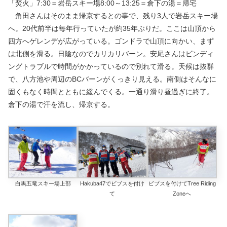
「焚火」7:30＝岩岳スキー場8:00～13:25＝倉下の湯＝帰宅
角田さんはそのまま帰京するとの事で、残り3人で岩岳スキー場
へ。20代前半は毎年行っていたが約35年ぶりだ。ここは山頂から
四方へゲレンデが広がっている。ゴンドラで山頂に向かい、まず
は北側を滑る。日陰なのでカリカリバーン。安尾さんはビンディ
ングトラブルで時間がかかっているので別れて滑る。天候は抜群
で、八方池や周辺のBCバーンがくっきり見える。南側はそんなに
固くもなく時間とともに緩んでくる。一通り滑り昼過ぎに終了。
倉下の湯で汗を流し、帰京する。
白馬五竜スキー場上部
Hakuba47でビブスを付け
ビブスを付けてTree Riding
て
Zoneへ