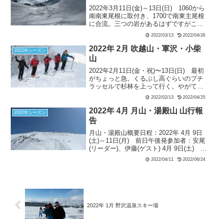
2022年3月11日(金)～13日(日) 1060から
南南東尾根に取付き、1700で南東主尾根
に合流。三つの岩があるはずですがこの
尾根からは一つ目の岩しか見えません。
2022/03/13
2022/04/26
頂上直前の三つ目の岩で大休止。大戸沢
岳同様、頂上は平らです。下降はほぼ頂
2022年 2月 吹越山・軍沢・小柴
2022年シーズン
上から可能。今年は雪が多くまだ寒いた
山
めに雪庇の落下がまだ進んでいません。
2022年2月11日(金・祝)〜13日(日) 最初
途中で止まるのは怖いので、2050から
がちょっと急。くるぶし高ぐらいのプチ
1050 M までイッキに降りる予定でした
ラッセルで杉林を上って行く。やがて樹
が、ストップスノーのお陰で非常に難儀
林はブナに変わり、木々の間から青空も
しました。
2022/02/13
2022/04/25
覗く。途中一休みして更に上る。標高
900mぐらいからやや緩やかになり、プチ
2022年 4月 月山・湯殿山 山行報
2022年シーズン
雪庇を超え1035PKに到着。
告
月山・湯殿山概要日程：2022年 4月 9日
(土)～11日(月) 前日午後発参加者：安尾
(リーダー)、伊藤(ゲスト) 4月 9日(土) 湯
殿山天候：快晴姥沢駐車場9:10…石跳川
2022/04/11
2022/06/24
1000m地点9:40…湯殿山東南尾根…湯殿
山山頂11:30～...
2022年 1月 野沢温泉スキー場