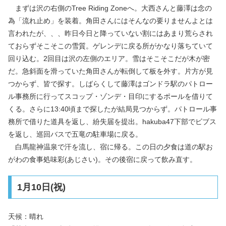
まずは沢の右側のTree Riding Zoneへ。大西さんと藤澤は念の
為「流れ止め」を装着。角田さんにはそんなの要りませんよとは
言われたが、、、昨日今日と降っていない割にはあまり荒らされ
ておらずそこそこの雪質。ゲレンデに戻る所がかなり落ちていて
回り込む。2回目は沢の左側のエリア。雪はそこそこだが木が密
だ。急斜面を滑っていた角田さんが転倒して板を外す。片方が見
つからず、皆で探す。しばらくして藤澤はゴンドラ駅のパトロー
ル事務所に行ってスコップ・ゾンデ・目印にするポールを借りて
くる。さらに13:40頃まで探したが結局見つからず。パトロール事
務所で借りた道具を返し、紛失届を提出。hakuba47下部でビブス
を返し、巡回バスで五竜の駐車場に戻る。
白馬龍神温泉で汗を流し、宿に帰る。この日の夕食は道の駅お
がわの食事処味彩(あじさい)。その後宿に戻って飲み直す。
1月10日(祝)
天候：晴れ