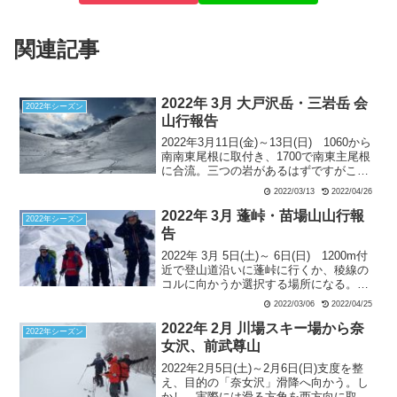
関連記事
2022年 3月 大戸沢岳・三岩岳 会
2022年シーズン
山行報告
2022年3月11日(金)～13日(日) 1060から
南南東尾根に取付き、1700で南東主尾根
に合流。三つの岩があるはずですがこの
尾根からは一つ目の岩しか見えません。
2022/03/13
2022/04/26
頂上直前の三つ目の岩で大休止。大戸沢
岳同様、頂上は平らです。下降はほぼ頂
2022年 3月 蓬峠・苗場山山行報
2022年シーズン
上から可能。今年は雪が多くまだ寒いた
告
めに雪庇の落下がまだ進んでいません。
2022年 3月 5日(土)～ 6日(日) 1200m付
途中で止まるのは怖いので、2050から
近で登山道沿いに蓬峠に行くか、稜線の
1050 M までイッキに降りる予定でした
コルに向かうか選択する場所になる。今
が、ストップスノーのお陰で非常に難儀
回は下山後の長い車移動があるので、よ
しました。
2022/03/06
2022/04/25
り短いコルへのルートに決断して蓬新道
ルートを離れる。コルの直下には多少の
2022年 2月 川場スキー場から奈
2022年シーズン
雪庇が発達していたが、ルート取りで雪
女沢、前武尊山
庇直下を回避できそうと判断する。そし
2022年2月5日(土)～2月6日(日)支度を整
て、11時半頃に稜線のコルに到着。展望
え、目的の「奈女沢」滑降へ向かう。し
は好天に恵まれて素晴らしい。
かし、実際には滑る方角を西方向に取り