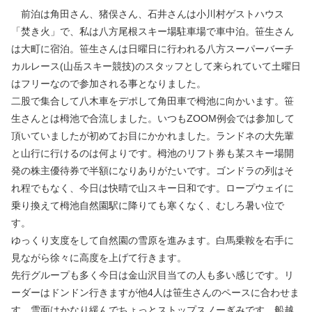
前泊は角田さん、猪俣さん、石井さんは小川村ゲストハウス
「焚き火」で、私は八方尾根スキー場駐車場で車中泊。笹生さん
は大町に宿泊。笹生さんは日曜日に行われる八方スーパーバーチ
カルレース(山岳スキー競技)のスタッフとして来られていて土曜日
はフリーなので参加される事となりました。
二股で集合して八木車をデポして角田車で栂池に向かいます。笹
生さんとは栂池で合流しました。いつもZOOM例会では参加して
頂いていましたが初めてお目にかかれました。ランドネの大先輩
と山行に行けるのは何よりです。栂池のリフト券も某スキー場開
発の株主優待券で半額になりありがたいです。ゴンドラの列はそ
れ程でもなく、今日は快晴で山スキー日和です。ロープウェイに
乗り換えて栂池自然園駅に降りても寒くなく、むしろ暑い位で
す。
ゆっくり支度をして自然園の雪原を進みます。白馬乗鞍を右手に
見ながら徐々に高度を上げて行きます。
先行グループも多く今日は金山沢目当ての人も多い感じです。リ
ーダーはドンドン行きますが他4人は笹生さんのペースに合わせま
す。雪面はかなり緩んでちょっとストップスノーぎみです。船越