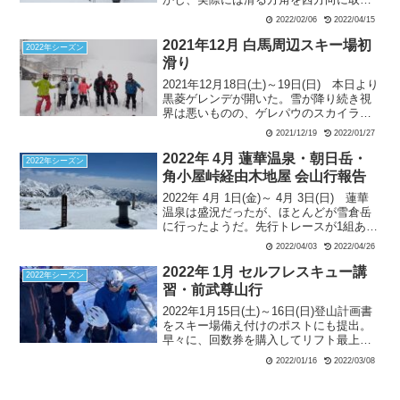
過ぎ、獅子ヶ鼻山南面の方向に滑りこん
2022/02/06
2022/04/15
でしまう。斜面は思いのほか雪質も木々
の間隔も良かったので、滑り自体は快適
2021年12月 白馬周辺スキー場初
2022年シーズン
だった。1700ｍ付近でGPS確認にて、目
滑り
的方向と違うことを確認。この方向のま
2021年12月18日(土)～19日(日) 本日より
ま滑ると玉原スキー場の方に行ってしま
黒菱ゲレンデが開いた。雪が降り続き視
う。そこで、方向修正をすることにす
界は悪いものの、ゲレパウのスカイライ
る。全員がGPSを所持しながらも、確認
ンコースは快適そのもの。シーズン初め
不足と人任せでルートミスした点は大き
2021/12/19
2022/01/27
にラッキーと大喜びしたが、思うことは
な反省点であった。ただ、この斜面は登
皆同じで、下のリフトは長蛇の列だっ
り返しを前提とするなら今後使えそうで
2022年 4月 蓮華温泉・朝日岳・
2022年シーズン
た。
ある。怪我の功名といったところか。
角小屋峠経由木地屋 会山行報告
2022年 4月 1日(金)～ 4月 3日(日) 蓮華
温泉は盛況だったが、ほとんどが雪倉岳
に行ったようだ。先行トレースが1組あっ
て、てっきり私はそのパーティも朝日岳
2022/04/03
2022/04/26
にいくものだと思って、トレースを辿っ
てしまった。途中後続のメンバーから無
2022年 1月 セルフレスキュー講
2022年シーズン
線が入り、「彼らはどうやら赤男山に向
習・前武尊山行
かっているのでは」と言われ、その時に
2022年1月15日(土)～16日(日)登山計画書
GPSで確認をしてルートが間違っていた
をスキー場備え付けのポストにも提出。
ことに気付く。そしてすぐ右にルートを
早々に、回数券を購入してリフト最上部
修正して、本来のルートに戻り、吹上の
に到着。地図による、本日の行動予定を
コルを目指す。
2022/01/16
2022/03/08
説明。ビーコンチェックも受信、送信と2
回実施。リスク回避の重要性を認識する
ために、先行者のトレースを使用すると