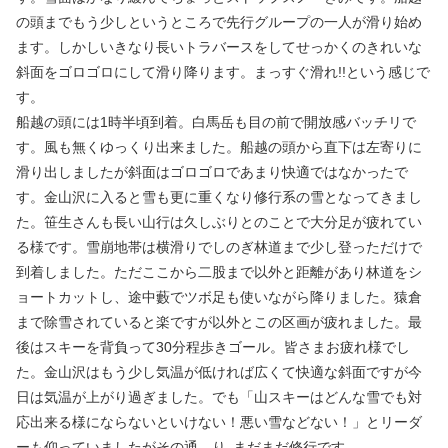
の頭までもう少しというところで先行グループの一人が滑り始め
ます。しかしいきなり長いトラバースをしてせっかくのきれいな
斜面をゴロゴロにして滑り降ります。まっすぐ滑れ!!という感じで
す。
船越の頭には1時半頃到着。白馬岳も目の前で開放感バッチリで
す。風も無くゆっくり出来ました。船越の頭から直下は左寄りに
滑り出しましたが斜面はゴロゴロであまり快適ではなかったで
す。金山沢に入ると雪も更に重くなり修行系の雪となってきまし
た。笹生さんも長い山行は久しぶりとのことで大分足が疲れてい
る様です。雪崩地帯は横滑りでしのぎ林道まで少し登っただけで
到着しました。ただここから二股まで以外と距離があり林道をシ
ョートカットし、途中藪でツボ足も使いながら降りました。猿倉
まで除雪されていると楽ですが以外とこの区画が疲れました。最
後はスキーを背負って30分程歩きゴール。皆さまお疲れ様でし
た。金山沢はもう少し気温が低ければ広くて快適な斜面ですが今
日は気温が上がり過ぎました。でも「山スキーはどんな雪でも対
応出来る様にならないといけない！悪い雪などない！」とリーダ
ーも仰っていましたがその通―り｡まだまだ修行です。