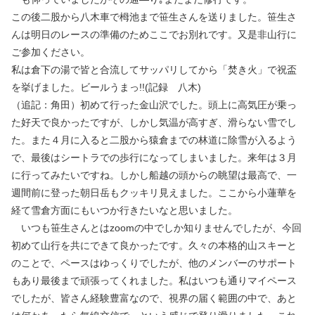
この後二股から八木車で栂池まで笹生さんを送りました。笹生さ
んは明日のレースの準備のためここでお別れです。又是非山行に
ご参加ください。
私は倉下の湯で皆と合流してサッパリしてから「焚き火」で祝盃
を挙げました。ビールうまっ!!(記録 八木)
（追記：角田）初めて行った金山沢でした。頭上に高気圧が乗っ
た好天で良かったですが、しかし気温が高すぎ、滑らない雪でし
た。また４月に入ると二股から猿倉までの林道に除雪が入るよう
で、最後はシートラでの歩行になってしまいました。来年は３月
に行ってみたいですね。しかし船越の頭からの眺望は最高で、一
週間前に登った朝日岳もクッキリ見えました。ここから小蓮華を
経て雪倉方面にもいつか行きたいなと思いました。
いつも笹生さんとはzoomの中でしか知りませんでしたが、今回
初めて山行を共にできて良かったです。久々の本格的山スキーと
のことで、ペースはゆっくりでしたが、他のメンバーのサポート
もあり最後まで頑張ってくれました。私はいつも通りマイペース
でしたが、皆さん経験豊富なので、視界の届く範囲の中で、あと