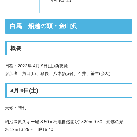
4月 9日(土)
白馬 船越の頭・金山沢
概要
日程：2022年 4月 9日(土)前夜発
参加者：角田(L)、猪俣、八木(記録)、石井、笹生(会友)
4月 9日(土)
天候：晴れ
栂池高原スキー場 8:50＝栂池自然園駅1820m 9:50…船越の頭
2612m13:25－二股16:40