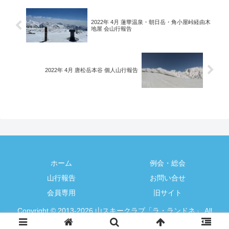
判断した要因や、先行者がルートの山側
に居る場合など、行動の注意点などを確
2022年 4月 蓮華温泉・朝日岳・角小屋峠経由木
認しながらのハイクアップとなった。微
地屋 会山行報告
風と晴天ですぐに汗が噴き出す。
2022年 4月 唐松岳本谷 個人山行報告
ホーム
例会・総会
山行報告
お問い合せ
会員専用
旧サイト
Copyright © 2013-2026 山スキークラブ「ラ・ランドネ」 All
Rights Reserved.