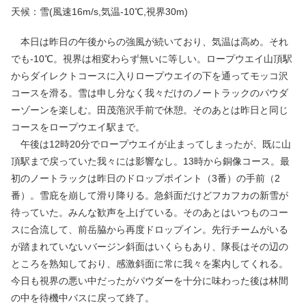
天候：雪(風速16m/s,気温-10℃,視界30m)
本日は昨日の午後からの強風が続いており、気温は高め。それ
でも-10℃。視界は相変わらず無いに等しい。ロープウエイ山頂駅
からダイレクトコースに入りロープウエイの下を通ってモッコ沢
コースを滑る。雪は申し分なく我々だけのノートラックのパウダ
ーゾーンを楽しむ。田茂萢沢手前で休憩。そのあとは昨日と同じ
コースをロープウエイ駅まで。
午後は12時20分でロープウエイが止まってしまったが、既に山
頂駅まで戻っていた我々には影響なし。13時から銅像コース。最
初のノートラックは昨日のドロップポイント（3番）の手前（2
番）。雪庇を崩して滑り降りる。急斜面だけどフカフカの新雪が
待っていた。みんな歓声を上げている。そのあとはいつものコー
スに合流して、前岳脇から再度ドロップイン。先行チームがいる
が踏まれていないバージン斜面はいくらもあり、隊長はその辺の
ところを熟知しており、感激斜面に常に我々を案内してくれる。
今日も視界の悪い中だったがパウダーを十分に味わった後は林間
の中を待機中バスに戻って終了。