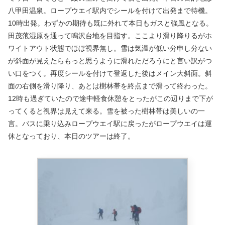
八甲田温泉。ロープウエイ駅内でシールを付けて出発まで待機。
10時出発。わずかの期待も既に外れて本日もガスと強風となる。
田茂萢湿原を通って鳴沢台地を目指す。ここより滑り降りるがホ
ワイトアウト状態でほぼ視界無し。雪は気温が低い分申し分ない
が斜面が見えたらもっと思うように滑れただろうにと言い訳がつ
い口をつく。再度シールを付けて登返した後はメイン大斜面。斜
面の右側を滑り降り、あとは樹林帯を終点まで滑って終わった。
12時も過ぎていたので途中軽食休憩をとったがこの辺りまで下が
ってくると視界は見えて来る。雪を被った樹林帯は美しいの一
言。バスに乗り込みロープウエイ駅に戻ったがロープウエイは運
休となっており、本日のツアーは終了。