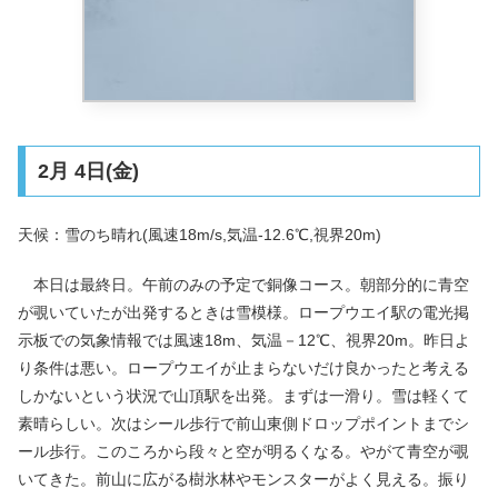
2月 4日(金)
天候：雪のち晴れ(風速18m/s,気温-12.6℃,視界20m)
本日は最終日。午前のみの予定で銅像コース。朝部分的に青空
が覗いていたが出発するときは雪模様。ロープウエイ駅の電光掲
示板での気象情報では風速18m、気温－12℃、視界20m。昨日よ
り条件は悪い。ロープウエイが止まらないだけ良かったと考える
しかないという状況で山頂駅を出発。まずは一滑り。雪は軽くて
素晴らしい。次はシール歩行で前山東側ドロップポイントまでシ
ール歩行。このころから段々と空が明るくなる。やがて青空が覗
いてきた。前山に広がる樹氷林やモンスターがよく見える。振り