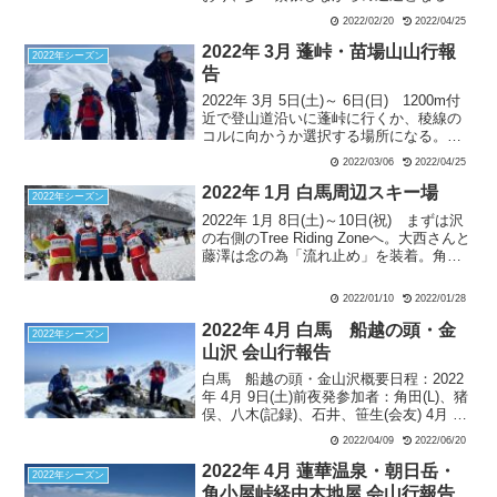
シールを外し、北東面を快適に200m滑
2022/02/20
2022/04/25
走。トラバースして子兎森山へ向かい、
ここから東面を滑走し登り返す。尾根に
2022年 3月 蓬峠・苗場山山行報
2022年シーズン
近づくほど雪質が良く、翌日の滑走候補
告
としてゲレンデにでる。ここで天候が急
2022年 3月 5日(土)～ 6日(日) 1200m付
変、シールを剥がしている間にコースも
近で登山道沿いに蓬峠に行くか、稜線の
分からなくなるほどの吹雪状態となる。
コルに向かうか選択する場所になる。今
回は下山後の長い車移動があるので、よ
2022/03/06
2022/04/25
り短いコルへのルートに決断して蓬新道
ルートを離れる。コルの直下には多少の
2022年 1月 白馬周辺スキー場
2022年シーズン
雪庇が発達していたが、ルート取りで雪
2022年 1月 8日(土)～10日(祝) まずは沢
庇直下を回避できそうと判断する。そし
の右側のTree Riding Zoneへ。大西さんと
て、11時半頃に稜線のコルに到着。展望
藤澤は念の為「流れ止め」を装着。角田
は好天に恵まれて素晴らしい。
さんにはそんなの要りませんよとは言わ
れたが、、、昨日今日と降っていない割
2022/01/10
2022/01/28
にはあまり荒らされておらずそこそこの
雪質。ゲレンデに戻る所がかなり落ちて
2022年 4月 白馬 船越の頭・金
2022年シーズン
いて回り込む。2回目は沢の左側のエリ
山沢 会山行報告
ア。雪はそこそこだが木が密だ。急斜面
白馬 船越の頭・金山沢概要日程：2022
を滑っていた角田さんが転倒して板を外
年 4月 9日(土)前夜発参加者：角田(L)、猪
す。片方が見つからず、皆で探す。しば
俣、八木(記録)、石井、笹生(会友) 4月 9
らくして藤澤はゴンドラ駅のパトロール
日(土)天候：晴れ栂池高原スキー場 8:50
事務所に行ってスコップ・ゾンデ・目印
2022/04/09
2022/06/20
＝栂池自然園駅1820m 9:50…船越の頭
にするポールを借りてくる。
2612m13:2...
2022年 4月 蓮華温泉・朝日岳・
2022年シーズン
角小屋峠経由木地屋 会山行報告