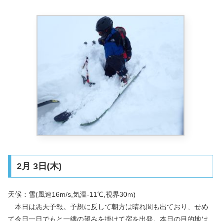
2月 3日(木)
天候：雪(風速16m/s,気温-11℃,視界30m)
本日は悪天予報。予想に反して朝方は晴れ間も出ており、せめ
て今日一日でもと一縷の望みを掛けて宿を出発。本日の目的地は