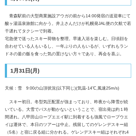
青森駅前の大型商業施設アウガの前から14:00発宿の送迎車にて
酸ヶ湯温泉旅館に向かう。井上さんだけが札幌発JAL便の欠航で若
干遅れてタクシーで到着。
宅急便で送ったスキー荷物を整理。早速入浴を楽しむ。日頃顔を
合わせている人もいるし、一年ぶりの人もいるが、いずれもラン
ドネの釜の飯を食った気の置けない方々であり、再会を喜ぶ。
1月31日(月)
天候：雪 9:00の山頂状況(以下同じ)(気温-14℃,風速25m/s)
スキー初日。冬型気圧配置が強まっており、昨夜から降雪が続
いている。大雪でバスが動かないということで、宿出発は約１時
間遅れ。八甲田山ロープエエイ駅に到着するも強風でロープウエ
イは運休で、本日のツアーは中止。残留してのゲレンデスキー組
（5名）と宿に戻る組に分かれる。ゲレンデスキー組はそれぞれ4