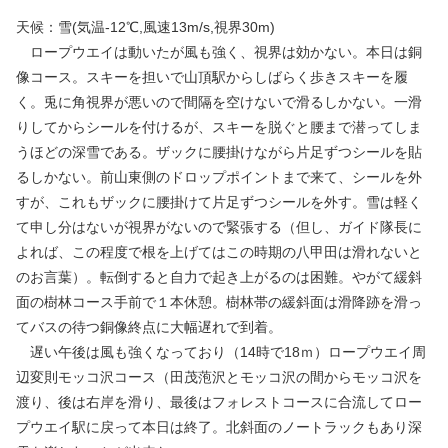
天候：雪(気温-12℃,風速13m/s,視界30m)
ロープウエイは動いたが風も強く、視界は効かない。本日は銅
像コース。スキーを担いで山頂駅からしばらく歩きスキーを履
く。兎に角視界が悪いので間隔を空けないで滑るしかない。一滑
りしてからシールを付けるが、スキーを脱ぐと腰まで潜ってしま
うほどの深雪である。ザックに腰掛けながら片足ずつシールを貼
るしかない。前山東側のドロップポイントまで来て、シールを外
すが、これもザックに腰掛けて片足ずつシールを外す。雪は軽く
て申し分はないが視界がないので緊張する（但し、ガイド隊長に
よれば、この程度で根を上げてはこの時期の八甲田は滑れないと
のお言葉）。転倒すると自力で起き上がるのは困難。やがて緩斜
面の樹林コース手前で１本休憩。樹林帯の緩斜面は滑降跡を滑っ
てバスの待つ銅像終点に大幅遅れで到着。
遅い午後は風も強くなっており（14時で18ｍ）ロープウエイ周
辺変則モッコ沢コース（田茂萢沢とモッコ沢の間からモッコ沢を
渡り、後は右岸を滑り、最後はフォレストコースに合流してロー
プウエイ駅に戻って本日は終了。北斜面のノートラックもあり深