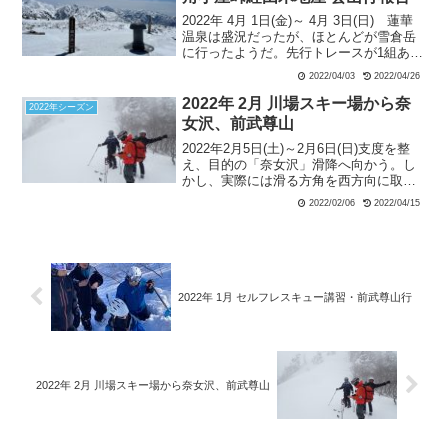
2022年 4月 1日(金)～ 4月 3日(日) 蓮華
温泉は盛況だったが、ほとんどが雪倉岳
に行ったようだ。先行トレースが1組あっ
て、てっきり私はそのパーティも朝日岳
2022/04/03
2022/04/26
にいくものだと思って、トレースを辿っ
てしまった。途中後続のメンバーから無
2022年 2月 川場スキー場から奈
2022年シーズン
線が入り、「彼らはどうやら赤男山に向
女沢、前武尊山
かっているのでは」と言われ、その時に
2022年2月5日(土)～2月6日(日)支度を整
GPSで確認をしてルートが間違っていた
え、目的の「奈女沢」滑降へ向かう。し
ことに気付く。そしてすぐ右にルートを
かし、実際には滑る方角を西方向に取り
修正して、本来のルートに戻り、吹上の
過ぎ、獅子ヶ鼻山南面の方向に滑りこん
コルを目指す。
2022/02/06
2022/04/15
でしまう。斜面は思いのほか雪質も木々
の間隔も良かったので、滑り自体は快適
だった。1700ｍ付近でGPS確認にて、目
的方向と違うことを確認。この方向のま
ま滑ると玉原スキー場の方に行ってしま
う。そこで、方向修正をすることにす
2022年 1月 セルフレスキュー講習・前武尊山行
る。全員がGPSを所持しながらも、確認
不足と人任せでルートミスした点は大き
な反省点であった。ただ、この斜面は登
り返しを前提とするなら今後使えそうで
ある。怪我の功名といったところか。
2022年 2月 川場スキー場から奈女沢、前武尊山