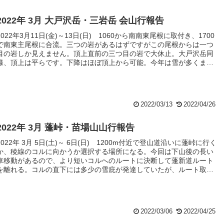
2022年 3月 大戸沢岳・三岩岳 会山行報告
2022年3月11日(金)～13日(日) 1060から南南東尾根に取付き、1700
で南東主尾根に合流。三つの岩があるはずですがこの尾根からは一つ
目の岩しか見えません。頂上直前の三つ目の岩で大休止。大戸沢岳同
様、頂上は平らです。下降はほぼ頂上から可能。今年は雪が多くまだ
寒いために雪庇の落下がまだ進んでいません。途中で止まるのは怖い
ので、2050から1050 M までイッキに降りる予定でしたが、ストップ
スノーのお陰で非常に難儀しました。
2022/03/13
2022/04/26
2022年 3月 蓬峠・苗場山山行報告
2022年 3月 5日(土)～ 6日(日) 1200m付近で登山道沿いに蓬峠に行く
か、稜線のコルに向かうか選択する場所になる。今回は下山後の長い
車移動があるので、より短いコルへのルートに決断して蓬新道ルート
を離れる。コルの直下には多少の雪庇が発達していたが、ルート取り
で雪庇直下を回避できそうと判断する。そして、11時半頃に稜線のコ
ルに到着。展望は好天に恵まれて素晴らしい。
2022/03/06
2022/04/25