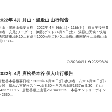
2022年 4月 月山・湯殿山 山行報告
月山・湯殿山概要日程：2022年 4月 9日(土)～11日(月) 前日午後発参
加者：安尾(リーダー)、伊藤(ゲスト) 4月 9日(土) 湯殿山天候：快晴
姥沢駐車場9:10…石跳川1000m地点9:40…湯殿山東南尾根…湯殿山山
頂11:30～...
2022/04/11
2022/06/24
2022年 4月 唐松岳本谷 個人山行報告
唐松岳本谷概要日程：2022年 4月10日(日)参加者：八木 4月10日(日)
天候：晴れ八方尾根スキー場 8:50＝八方池山荘1837ｍ 9:30…丸山
2433ｍ11:15…唐松岳頂上山荘2618ｍ12:25…本谷エントリーポイン
ト2660...