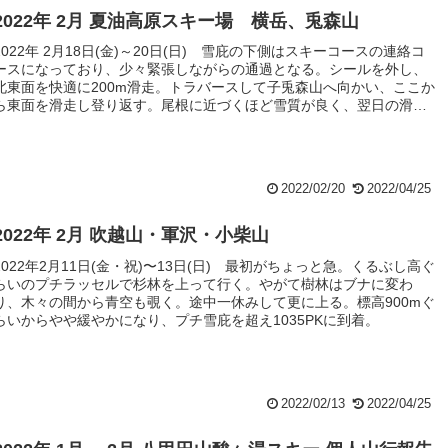
2022年 2月 夏油高原スキー場 横岳、兎森山
2022年 2月18日(金)～20日(日) 雪庇の下側はスキーコースの連絡コ
ースになっており、少々緊張しながらの通過となる。シールを外し、
北東面を快適に200m滑走。トラバースして子兎森山へ向かい、ここか
ら東面を滑走し登り返す。尾根に近づくほど雪質が良く、翌日の滑走
候補としてゲレンデにでる。ここで天候が急変、シールを剥がしてい
る間にコースも分からなくなるほどの吹雪状態となる。
2022/02/20
2022/04/25
2022年 2月 吹越山・軍沢・小柴山
2022年2月11日(金・祝)〜13日(日) 最初がちょっと急。くるぶし高ぐ
らいのプチラッセルで杉林を上って行く。やがて樹林はブナに変わ
り、木々の間から青空も覗く。途中一休みして更に上る。標高900mぐ
らいからやや緩やかになり、プチ雪庇を超え1035PKに到着。
2022/02/13
2022/04/25