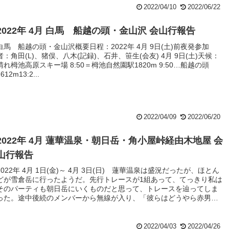
2022/04/10
2022/06/22
2022年 4月 白馬 船越の頭・金山沢 会山行報告
白馬 船越の頭・金山沢概要日程：2022年 4月 9日(土)前夜発参加
者：角田(L)、猪俣、八木(記録)、石井、笹生(会友) 4月 9日(土)天候：
晴れ栂池高原スキー場 8:50＝栂池自然園駅1820m 9:50…船越の頭
2612m13:2...
2022/04/09
2022/06/20
2022年 4月 蓮華温泉・朝日岳・角小屋峠経由木地屋 会
山行報告
2022年 4月 1日(金)～ 4月 3日(日) 蓮華温泉は盛況だったが、ほとん
どが雪倉岳に行ったようだ。先行トレースが1組あって、てっきり私は
そのパーティも朝日岳にいくものだと思って、トレースを辿ってしま
った。途中後続のメンバーから無線が入り、「彼らはどうやら赤男山
に向かっているのでは」と言われ、その時にGPSで確認をしてルート
が間違っていたことに気付く。そしてすぐ右にルートを修正して、本
来のルートに戻り、吹上のコルを目指す。
2022/04/03
2022/04/26