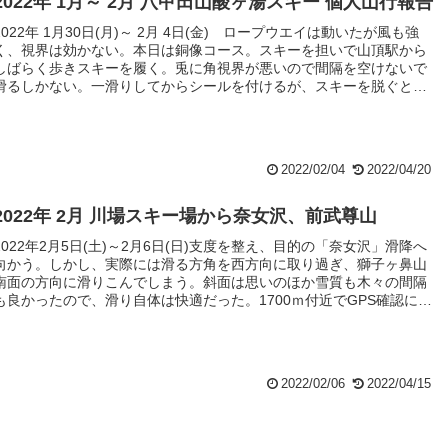
2022年 1月～ 2月 八甲田山酸ヶ湯スキー 個人山行報告
2022年 1月30日(月)～ 2月 4日(金) ロープウエイは動いたが風も強
く、視界は効かない。本日は銅像コース。スキーを担いで山頂駅から
しばらく歩きスキーを履く。兎に角視界が悪いので間隔を空けないで
滑るしかない。一滑りしてからシールを付けるが、スキーを脱ぐと腰
まで潜ってしまうほどの深雪である。ザックに腰掛けながら片足ずつ
シールを貼るしかない。前山東側のドロップポイントまで来て、シー
ルを外すが、これもザックに腰掛けて片足ずつシールを外す。雪は軽
くて申し分はないが視界がないので緊張する（但し、ガイド隊長によ
2022/02/04
2022/04/20
れば、この程度で根を上げてはこの時期の八甲田は滑れないとのお言
葉）。転倒すると自力で起き上がるのは困難。やがて緩斜面の樹林コ
ース手前で１本休憩。樹林帯の緩斜面は滑降跡を滑ってバスの待つ銅
2022年 2月 川場スキー場から奈女沢、前武尊山
像終点に大幅遅れで到着。
2022年2月5日(土)～2月6日(日)支度を整え、目的の「奈女沢」滑降へ
向かう。しかし、実際には滑る方角を西方向に取り過ぎ、獅子ヶ鼻山
南面の方向に滑りこんでしまう。斜面は思いのほか雪質も木々の間隔
も良かったので、滑り自体は快適だった。1700ｍ付近でGPS確認に
て、目的方向と違うことを確認。この方向のまま滑ると玉原スキー場
の方に行ってしまう。そこで、方向修正をすることにする。全員が
GPSを所持しながらも、確認不足と人任せでルートミスした点は大き
な反省点であった。ただ、この斜面は登り返しを前提とするなら今後
2022/02/06
2022/04/15
使えそうである。怪我の功名といったところか。