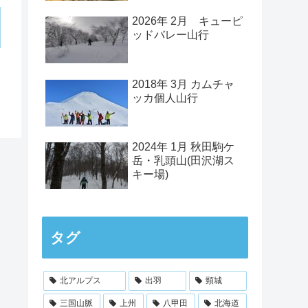
2026年 2月 キューピ
ッドバレー山行
2018年 3月 カムチャ
ッカ個人山行
2024年 1月 秋田駒ケ
岳・乳頭山(田沢湖ス
キー場)
タグ
北アルプス
出羽
頸城
三国山脈
上州
八甲田
北海道