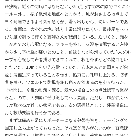
終決断。近くの防風にはならないが2m足らずの木の陰で早々にシ
ールを外し、振子沢滑走地点へと向かう。風がおさまる地点まで
早く到達できるよう気が急くが、滑り出しから、硬いバーンであ
る。表層に、大小氷の塊が残り非常に滑りにくい。最後尾をへっ
ぴり腰で滑って行くと藤澤さんが転倒している。近づくと、顔を
しかめており心配になる。スキーを外し、状況を確認すると左膝
から少し下の脛が痛いとのこと。前後しながら滑っていた3人グル
ープが心配して声を掛けてきてくれて、板を外すなどの協力をい
ただいた。10mくらい先を滑っていた、八木さんと角田さんが合
流し装備は持っていることを伝え、協力にお礼申し上げる。防寒
着を着せ、ツエルトで防風を施し痛みが治まるのを少々待った。
その間に、今後の対策を練る。最悪の場合この地点は携帯も繫が
らないので、天狗原に登り返してヘリ要請。ただし、風が強くヘ
リが飛べるか難しい状況である。次の選択肢として、蓮華温泉に
おり救助要請を行うかである。
まずは痛めた足にサポーターになる包帯を巻き、テーピングで
固定し立ち上がってもらった。それほど痛みがないのか、百戦錬
磨の藤澤さんは横滑りで降れると自己判断。荷物を分散して分け