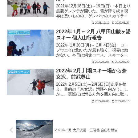
判断した要因や、先行者がルートの山側
2021年12月18日(土)～19日(日) 本日より
に居る場合など、行動の注意点などを確
黒菱ゲレンデが開いた。雪が降り続き視
認しながらのハイクアップとなった。微
界は悪いものの、ゲレパウのスカイライ
風と晴天ですぐに汗が噴き出す。
ンコースは快適そのもの。シーズン初め
2021/12/19
2022/01/27
にラッキーと大喜びしたが、思うことは
皆同じで、下のリフトは長蛇の列だっ
2022年 1月～ 2月 八甲田山酸ヶ湯
2022年シーズン
た。
スキー 個人山行報告
2022年 1月30日(月)～ 2月 4日(金) ロー
プウエイは動いたが風も強く、視界は効
かない。本日は銅像コース。スキーを担
いで山頂駅からしばらく歩きスキーを履
2022/02/04
2022/04/20
く。兎に角視界が悪いので間隔を空けな
いで滑るしかない。一滑りしてからシー
2022年 2月 川場スキー場から奈
2022年シーズン
ルを付けるが、スキーを脱ぐと腰まで潜
女沢、前武尊山
ってしまうほどの深雪である。ザックに
2022年2月5日(土)～2月6日(日)支度を整
腰掛けながら片足ずつシールを貼るしか
え、目的の「奈女沢」滑降へ向かう。し
ない。前山東側のドロップポイントまで
かし、実際には滑る方角を西方向に取り
来て、シールを外すが、これもザックに
過ぎ、獅子ヶ鼻山南面の方向に滑りこん
腰掛けて片足ずつシールを外す。雪は軽
2022/02/06
2022/04/15
でしまう。斜面は思いのほか雪質も木々
くて申し分はないが視界がないので緊張
の間隔も良かったので、滑り自体は快適
する（但し、ガイド隊長によれば、この
だった。1700ｍ付近でGPS確認にて、目
程度で根を上げてはこの時期の八甲田は
的方向と違うことを確認。この方向のま
滑れないとのお言葉）。転倒すると自力
ま滑ると玉原スキー場の方に行ってしま
で起き上がるのは困難。やがて緩斜面の
う。そこで、方向修正をすることにす
樹林コース手前で１本休憩。樹林帯の緩
2022年 3月 大戸沢岳・三岩岳 会山行報告
る。全員がGPSを所持しながらも、確認
斜面は滑降跡を滑ってバスの待つ銅像終