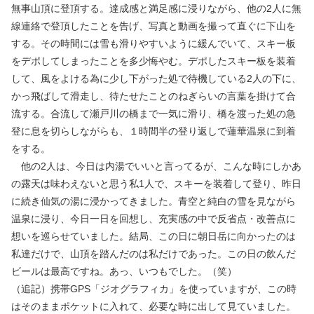
無事山頂に登頂する。達成感と満足感に浸りながら、他の2人に無
線連絡で登頂したことを告げ、写真と動画を撮って直ぐに下山を
する。その時間には雪も滑りやすいように緩んでいて、スキー板
をデポしてしまったことを多少悔やむ。デポしたスキー板を装着
して、風をよける為に少し下がった処で待機している2人の下に、
かっ飛ばして滑走し、待たせたことのねぎらいの言葉を掛けて合
流する。合流して瀬戸川の橋まで一気に滑り、橋を渡った処の急
登に息を切らしながらも、１時間半の登り返しで蓮華温泉に到着
をする。
他の2人は、今日は内湯でいいと言ってるが、こんな時にしかあ
の露天は味わえないと思う私1人で、スキーを装着して登り、昨日
に続き仙気の湯に浸かってきました。青空と純白の雪を見ながら
温泉に浸り、今日一日を回想し、充実感の中で反省点・改善点に
想いを巡らせていました。結局、この日に朝日岳に向かったのは
私達だけで、山頂を踏んだのは私だけであった。この日の飲んだ
ビールは最高ですね。あっ、いつもでした。（笑）
（追記）携帯GPS「ジオグラフィカ」を使っていますが、この時
はそのままポケットに入れて、必要な時に出して見ていました。