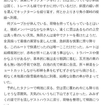
急になり、慎重にキックターンを行う。日は当たっているが斜面
は固く、トレースも線でかすかに付いているだけ。斜度の緩い所
を選んでキックターンを繰り返す。何とか上りきり角小屋峠の稜
線へ到着。
何グループかが休んでいる。荷物を持ってもらっているとはい
え、後続メンバーはなかなか来ない。遠くに雲はあるものの上空
は真っ青のいい天気。角田さんは途中でクトーを着けたようだ。
全員揃って最後の展望を楽しんだ後、急斜面を慎重に滑り降り
る。このルートで快適だったのは唯一ここだけだった。ルートは
結構複雑だが、赤布が所々にあり迷う事はない。トラバースや僅
かな上りがあるが、基本的に板は走り順調に進む。五月池の東の
名も無い池の手前で休憩。白池の先で林道に合流。所々林道をシ
ョートカットしながら杉林を鼻をむずむずさせながら抜けると、
程なく木地屋の除雪最終地点に到着。結構な台数の車が停まって
いた。
予約したタクシーで栂池に戻る。空は雲に覆われ今にも降り出
しそうな雰囲気。天気のいいうちに下山できてよかった。みみず
くの湯で汗を流しゲストハウスに戻り、荷物を整理して帰路につ