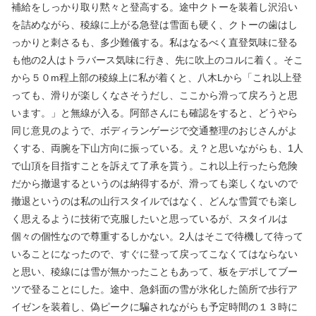
補給をしっかり取り黙々と登高する。途中クトーを装着し沢沿い
を詰めながら、稜線に上がる急登は雪面も硬く、クトーの歯はし
っかりと刺さるも、多少難儀する。私はなるべく直登気味に登る
も他の2人はトラバース気味に行き、先に吹上のコルに着く。そこ
から５０m程上部の稜線上に私が着くと、八木Lから「これ以上登
っても、滑りが楽しくなさそうだし、ここから滑って戻ろうと思
います。」と無線が入る。阿部さんにも確認をすると、どうやら
同じ意見のようで、ボディランゲージで交通整理のおじさんがよ
くする、両腕を下山方向に振っている。え？と思いながらも、1人
で山頂を目指すことを訴えて了承を貰う。これ以上行ったら危険
だから撤退するというのは納得するが、滑っても楽しくないので
撤退というのは私の山行スタイルではなく、どんな雪質でも楽し
く思えるように技術で克服したいと思っているが、スタイルは
個々の個性なので尊重するしかない。2人はそこで待機して待って
いることになったので、すぐに登って戻ってこなくてはならない
と思い、稜線には雪が無かったこともあって、板をデポしてブー
ツで登ることにした。途中、急斜面の雪が氷化した箇所で歩行ア
イゼンを装着し、偽ピークに騙されながらも予定時間の１３時に