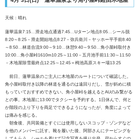
天候：晴れ
蓮華温泉7:15…滑走地点通過7:45…Uターン地点8:05…シール脱
8:20～8:25－滑走開始地点8:27－弥兵衛川－ヤッホー平手前8:40
～8:50…林道合流9:00～9:10…休憩9:40～9:50…角小屋峠取付き
10:00…角小屋峠1610m10:25～11:00－五月池手前11:30～11:50
－木地屋除雪最終点12:25～12:45＝栂池高原スキー場13:25
前日、蓮華温泉のご主人に木地屋のルートについて確認した。
角小屋峠取付き以降の林道を通るのは遠回りだし、雪が斜めに積
もっていておすすめできない。角小屋峠を越えるとAUのみ繋がる
との事。木地屋に13:00でタクシーを予約する。1日休んで、何と
か階段の上り下りを両足でできるようになったが、角度によって
は痛みを感じる。
朝食後、共同装備とすぐには使用しないスコップ・ゾンデなど
を他のメンバーに託す。靴を履いた後、阿部さんにテーピングを
してもらう。シールを着けて記念写真を撮り出発。宿からすぐの