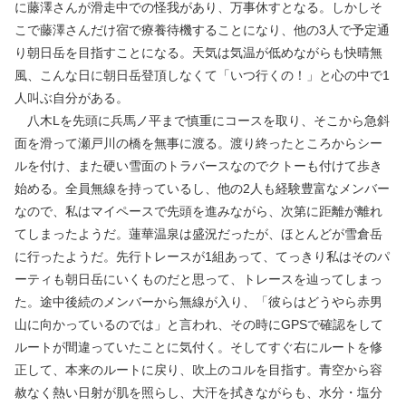
に藤澤さんが滑走中での怪我があり、万事休すとなる。しかしそ
こで藤澤さんだけ宿で療養待機することになり、他の3人で予定通
り朝日岳を目指すことになる。天気は気温が低めながらも快晴無
風、こんな日に朝日岳登頂しなくて「いつ行くの！」と心の中で1
人叫ぶ自分がある。
八木Lを先頭に兵馬ノ平まで慎重にコースを取り、そこから急斜
面を滑って瀬戸川の橋を無事に渡る。渡り終ったところからシー
ルを付け、また硬い雪面のトラバースなのでクトーも付けて歩き
始める。全員無線を持っているし、他の2人も経験豊富なメンバー
なので、私はマイペースで先頭を進みながら、次第に距離が離れ
てしまったようだ。蓮華温泉は盛況だったが、ほとんどが雪倉岳
に行ったようだ。先行トレースが1組あって、てっきり私はそのパ
ーティも朝日岳にいくものだと思って、トレースを辿ってしまっ
た。途中後続のメンバーから無線が入り、「彼らはどうやら赤男
山に向かっているのでは」と言われ、その時にGPSで確認をして
ルートが間違っていたことに気付く。そしてすぐ右にルートを修
正して、本来のルートに戻り、吹上のコルを目指す。青空から容
赦なく熱い日射が肌を照らし、大汗を拭きながらも、水分・塩分