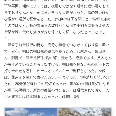
下降再開。傾斜によっては、横滑りではなく通常に近い滑りもで
きておりなんとか、宿に着けそうな目途がたった。風の無い静か
な暖かい場所で昼食をとった。(転倒の様子を聞くと、転倒で痛め
たのではなく、板が雪面下の波打った状況で小刻みに振るえその
衝撃が膝に伝わり痛みが走り停止して横になったとのことでし
た。)
温泉手前乗鞍沢の橋も、充分な積雪でつながっており宿に着い
て一安心。明日の朝日岳の鋭気を養うため、八木さん、角田さ
ん、阿部で、露天風呂”仙気の湯”に浸かる。絶景であり、八木さん
が毎年来ていることもうなずける。朝日岳を見ながらのルートの
打ち合わせを忘れ、ビールとウイスキーで乾杯となった。夕飯
は、蕗みそを載せて食べたカツがうまかった。9時消灯と聞いてい
たが、20分ほど遅れての消灯であった。部屋の照明は消灯になる
が廊下の照明と、新館の部屋のコンセントは通電されており、入
浴と充電には時間制限はなかった。(阿部 記)