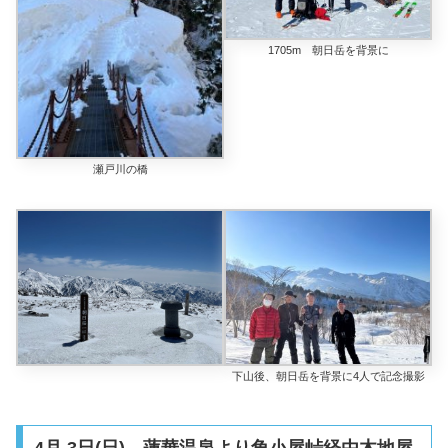
1705m 朝日岳を背景に
瀬戸川の橋
下山後、朝日岳を背景に4人で記念撮影
4月 3日(日) 蓮華温泉より角小屋峠経由木地屋