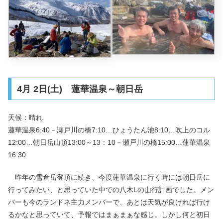
4月 2日(土) 蓮華温泉～朝日岳
天候：晴れ
蓮華温泉6:40－瀬戸川の橋7:10…ひょうたん池8:10…吹上のコル
12:00…朝日岳山頂13:00～13：10－瀬戸川の橋15:00…蓮華温泉
16:30
昨年の雪倉岳登頂に続き、今度蓮華温泉に行く時には朝日岳に
行ってみたい、と思っていた中での八木Lの山行計画でした。メン
バーも今のランドネ主力メンバーで、あとは天気が良ければ行け
るかなと思っていて、予報ではまぁまぁな感じ。しかし何と初日