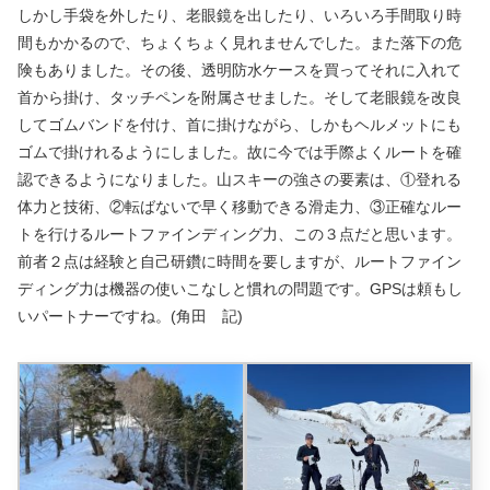
しかし手袋を外したり、老眼鏡を出したり、いろいろ手間取り時
間もかかるので、ちょくちょく見れませんでした。また落下の危
険もありました。その後、透明防水ケースを買ってそれに入れて
首から掛け、タッチペンを附属させました。そして老眼鏡を改良
してゴムバンドを付け、首に掛けながら、しかもヘルメットにも
ゴムで掛けれるようにしました。故に今では手際よくルートを確
認できるようになりました。山スキーの強さの要素は、①登れる
体力と技術、②転ばないで早く移動できる滑走力、③正確なルー
トを行けるルートファインディング力、この３点だと思います。
前者２点は経験と自己研鑽に時間を要しますが、ルートファイン
ディング力は機器の使いこなしと慣れの問題です。GPSは頼もし
いパートナーですね。(角田 記)