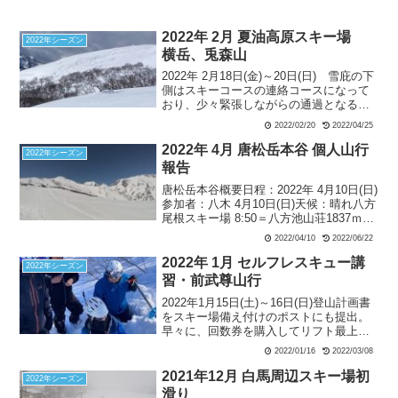
2022年 2月 夏油高原スキー場
2022年シーズン
横岳、兎森山
2022年 2月18日(金)～20日(日) 雪庇の下
側はスキーコースの連絡コースになって
おり、少々緊張しながらの通過となる。
シールを外し、北東面を快適に200m滑
2022/02/20
2022/04/25
走。トラバースして子兎森山へ向かい、
ここから東面を滑走し登り返す。尾根に
2022年 4月 唐松岳本谷 個人山行
2022年シーズン
近づくほど雪質が良く、翌日の滑走候補
報告
としてゲレンデにでる。ここで天候が急
唐松岳本谷概要日程：2022年 4月10日(日)
変、シールを剥がしている間にコースも
参加者：八木 4月10日(日)天候：晴れ八方
分からなくなるほどの吹雪状態となる。
尾根スキー場 8:50＝八方池山荘1837ｍ
9:30…丸山2433ｍ11:15…唐松岳頂上山荘
2022/04/10
2022/06/22
2618ｍ12:25…本谷エントリーポイント
2660...
2022年 1月 セルフレスキュー講
2022年シーズン
習・前武尊山行
2022年1月15日(土)～16日(日)登山計画書
をスキー場備え付けのポストにも提出。
早々に、回数券を購入してリフト最上部
に到着。地図による、本日の行動予定を
2022/01/16
2022/03/08
説明。ビーコンチェックも受信、送信と2
回実施。リスク回避の重要性を認識する
2021年12月 白馬周辺スキー場初
2022年シーズン
ために、先行者のトレースを使用すると
滑り