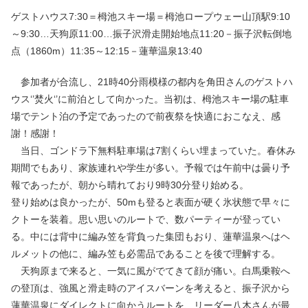
ゲストハウス7:30＝栂池スキー場＝栂池ロープウェー山頂駅9:10
～9:30…天狗原11:00…振子沢滑走開始地点11:20－振子沢転倒地
点（1860m）11:35～12:15－蓮華温泉13:40
参加者が合流し、21時40分雨模様の都内を角田さんのゲストハ
ウス‘’焚火‘’に前泊として向かった。当初は、栂池スキー場の駐車
場でテント泊の予定であったので前夜祭を快適におこなえ、感
謝！感謝！
当日、ゴンドラ下無料駐車場は7割くらい埋まっていた。春休み
期間でもあり、家族連れや学生が多い。予報では午前中は曇り予
報であったが、朝から晴れており9時30分登り始める。
登り始めは良かったが、50mも登ると表面が硬く氷状態で早々に
クトーを装着。思い思いのルートで、数パーティーが登ってい
る。中には背中に編み笠を背負った集団もおり、蓮華温泉へはヘ
ルメットの他に、編み笠も必需品であることを後で理解する。
天狗原まで来ると、一気に風がでてきて顔が痛い。白馬乗鞍へ
の登頂は、強風と滑走時のアイスバーンを考えると、振子沢から
蓮華温泉にダイレクトに向かうルートを、リーダー八木さんが最