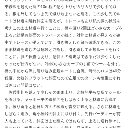
乗鞍沢を越えた所の10m程の急な上りがカリカリで少し手間取
る。板を外してもつま先で蹴り込まないと滑る。この少し先でル
ートは林道を離れ斜面を滑るが、トレースもあり私の膝の状態を
考えこのまま林道を行くことに。橋を渡り2回ほど小さなカーブを
上ると結構急斜面のトラバースが続く。対岸に林道が見えるが途
中でトレースが消えていて、引き換えした跡も確認できる。この
まま林道を進むのは危険と判断し、引き返して正規ルートを行く
ことに。膝の負傷もあり、急斜面の滑走はできるだけ少なくした
かったが仕方がない。2回の小さなカーブの手前でシールを外す。
橋の手前から沢に滑り込み正規ルートに合流。時間のロスは40分
程度。比較的フラットな斜面なので左足でのターンも慎重にすれ
ばさほど問題はない。
弥兵衛川を越えて少しそのまま上り、比較的平らな所でシール
を着ける。ヤッホー平の緩斜面をしばらく上ると林道に合流す
る。振り返ると朝日岳方面の稜線が青空に映える。さらに林道を
しばらく進み、角小屋峠の斜面に取り付く。先行パーティーが何
人も上っている。斜面はまだ緩んではおらず、上るに連れ徐々に