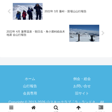
2022年 3月 蓬峠・苗場山山行報告
2022年 4月 蓮華温泉・朝日岳・角小屋峠経由木
地屋 会山行報告
ホーム
例会・総会
山行報告
お問い合せ
会員専用
旧サイト
Copyright © 2013-2026 山スキークラブ「ラ・ランドネ」 All
Rights Reserved.