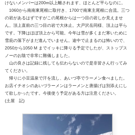
けないメンバーは200m以上離されます、ほとんど平らなのに。
1060から南南東尾根に取付き、1700で南東主尾根に合流。三つ
の岩があるはずですがこの尾根からは一つ目の岩しか見えませ
ん。頂上直前の三つ目の岩で大休止。大戸沢岳同様、頂上は平ら
です。下降はほぼ頂上から可能。今年は雪が多くまだ寒いために
雪庇の落下がまだ進んでいません。途中で止まるのは怖いので、
2050から1050 M までイッキに降りる予定でしたが、ストップス
ノーのお陰で非常に難儀しました。
山の良さは記録に残しても伝わらないので是非皆さん行ってみ
てください。
帰りに小豆温泉で汗を流し、あいづ亭でラーメン食べました。
お店イチオシのあいづラーメンはラーメンと唐揚げは別添えにし
て欲しかったです。今後使う予定がある方は注意ください。
(土屋 記)