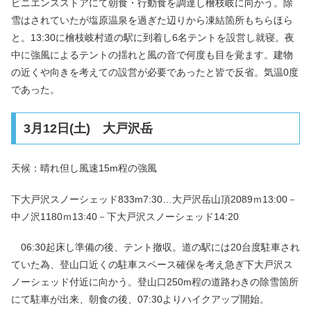
ビニエンスストアにて朝食・行動食を調達し檜枝岐に向かう。除
雪はされていたが塩原温泉を過ぎた辺りから凍結箇所もちらほら
と。13:30に檜枝岐村道の駅に到着し6名テントを設営し就寝。夜
中に強風によるテントの揺れと風の音で何度も目を覚ます。建物
の近くや向きを考えての設営が必要であったと皆で反省。気温0度
であった。
3月12日(土) 大戸沢岳
天候：晴れ但し風速15m程の強風
下大戸沢スノーシェッド833m7:30…大戸沢岳山頂2089ｍ13:00－
中ノ沢1180ｍ13:40－下大戸沢スノーシェッド14:20
06:30起床し準備の後、テント撤収。道の駅には20台度駐車され
ていた為、登山口近くの駐車スペース確保を考え急ぎ下大戸沢ス
ノーシェッド付近に向かう。登山口250m程の道路わきの除雪箇所
にて駐車が出来、朝食の後、07:30よりハイクアップ開始。