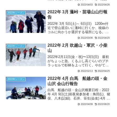
て、てっきり私はそのパーティも朝日岳
2022/04/03
2022/04/26
にいくものだと思って、トレースを辿っ
てしまった。途中後続のメンバーから無
2022年 3月 蓬峠・苗場山山行報
2022年シーズン
線が入り、「彼らはどうやら赤男山に向
告
かっているのでは」と言われ、その時に
2022年 3月 5日(土)～ 6日(日) 1200m付
GPSで確認をしてルートが間違っていた
近で登山道沿いに蓬峠に行くか、稜線の
ことに気付く。そしてすぐ右にルートを
コルに向かうか選択する場所になる。今
修正して、本来のルートに戻り、吹上の
回は下山後の長い車移動があるので、よ
コルを目指す。
2022/03/06
2022/04/25
り短いコルへのルートに決断して蓬新道
ルートを離れる。コルの直下には多少の
2022年 2月 吹越山・軍沢・小柴
2022年シーズン
雪庇が発達していたが、ルート取りで雪
山
庇直下を回避できそうと判断する。そし
2022年2月11日(金・祝)〜13日(日) 最初
て、11時半頃に稜線のコルに到着。展望
がちょっと急。くるぶし高ぐらいのプチ
は好天に恵まれて素晴らしい。
ラッセルで杉林を上って行く。やがて樹
林はブナに変わり、木々の間から青空も
2022/02/13
2022/04/25
覗く。途中一休みして更に上る。標高
900mぐらいからやや緩やかになり、プチ
2022年 4月 白馬 船越の頭・金
2022年シーズン
雪庇を超え1035PKに到着。
山沢 会山行報告
白馬 船越の頭・金山沢概要日程：2022
年 4月 9日(土)前夜発参加者：角田(L)、猪
俣、八木(記録)、石井、笹生(会友) 4月 9
日(土)天候：晴れ栂池高原スキー場 8:50
2022/04/09
2022/06/20
＝栂池自然園駅1820m 9:50…船越の頭
2612m13:2...