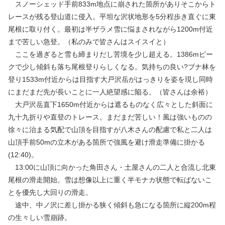
スノーシェッド手前833m地点に崩された箇所がありそこからト
レースが残る登山道に侵入。平坦な沢状地形を5分程歩き直ぐに東
尾根に取り付く。最初は半ザラメ雪に悩まされながら1200m付近
まで苦しい急登。（私のみで皆さんはスイスイと）
ここを過ぎると雪も締まりだし苦境を少し超える。1386mピー
クで少し傾斜も落ち尾根登りらしくなる。気持ちの良い?ブナ林を
登り1533m付近からは目指す大戸沢岳がはっきりを姿を現し同時
にまだまだ先が長いことに一人絶望感に陥る。（皆さんは余裕）
大戸沢岳直下1650m付近からは遮るものなく広々とした斜面に
九十九折りや直登のトレース。まだまだ苦しい！風は強いものの
徐々に治まる気配で山頂を目指すが八木さんの配慮で私と二人は
山頂手前50mの立木がある箇所で強風を避け滑走準備に掛かる
(12:40)。
13:00に山頂に向かった角田さん・土屋さんの二人と合流し北東
尾根の滑走開始。雪は想像以上に重く半モナカ状態で転ばないこ
とを優先し大回りの滑走。
途中、中ノ沢に差し掛かる狭く傾斜も急になる箇所に縦200m程
の生々しい雪崩跡。