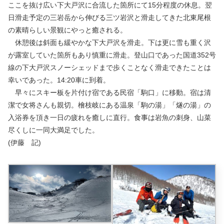
ここを抜け広い下大戸沢に合流した箇所にて15分程度の休息。翌
日滑走予定の三岩岳から伸びる三ツ岩沢と滑走してきた北東尾根
の素晴らしい景観にやっと癒される。
休憩後は斜面も緩やかな下大戸沢を滑走。下は更に雪も重く沢
が露室していた箇所もあり慎重に滑走。登山口であった国道352号
線の下大戸沢スノーシェッドまで歩くことなく滑走できたことは
幸いであった。14:20車に到着。
早々にスキー板を片付け宿である民宿「駒口」に移動。宿は清
潔で女将さんも親切。檜枝岐にある温泉「駒の湯」「燧の湯」の
入浴券を頂き一日の疲れを癒しに直行。食事は岩魚の刺身、山菜
尽くしに一同大満足でした。
(伊藤 記)