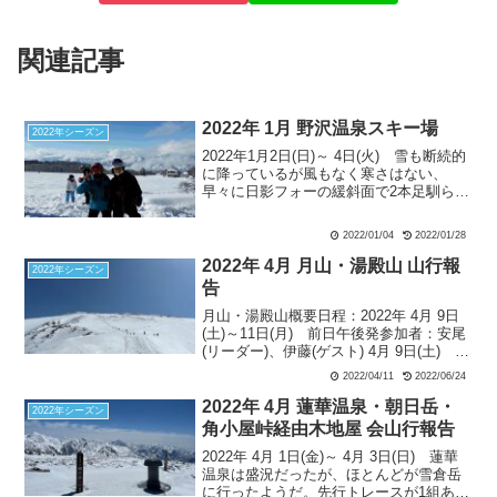
関連記事
2022年 1月 野沢温泉スキー場
2022年シーズン
2022年1月2日(日)～ 4日(火) 雪も断続的
に降っているが風もなく寒さはない、
早々に日影フォーの緩斜面で2本足馴らし
の滑走。その後、日影ゴンドラで上ノ平
ゲレンデに上がりシュナイダーコースの
2022/01/04
2022/01/28
新雪を辿り長いコースを滑走。お正月だ
けあり人も多くスノーボーダーや子供に
2022年 4月 月山・湯殿山 山行報
2022年シーズン
注意しながら昼食の13時まで新雪滑走を
告
楽しむ。
月山・湯殿山概要日程：2022年 4月 9日
(土)～11日(月) 前日午後発参加者：安尾
(リーダー)、伊藤(ゲスト) 4月 9日(土) 湯
殿山天候：快晴姥沢駐車場9:10…石跳川
2022/04/11
2022/06/24
1000m地点9:40…湯殿山東南尾根…湯殿
山山頂11:30～...
2022年 4月 蓮華温泉・朝日岳・
2022年シーズン
角小屋峠経由木地屋 会山行報告
2022年 4月 1日(金)～ 4月 3日(日) 蓮華
温泉は盛況だったが、ほとんどが雪倉岳
に行ったようだ。先行トレースが1組あっ