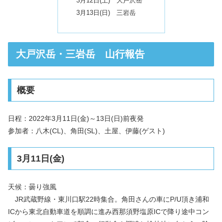
3月12日(土) 大戸沢岳
3月13日(日) 三岩岳
大戸沢岳・三岩岳 山行報告
概要
日程：2022年3月11日(金)～13日(日)前夜発
参加者：八木(CL)、角田(SL)、土屋、伊藤(ゲスト)
3月11日(金)
天候：曇り強風
JR武蔵野線・東川口駅22時集合。角田さんの車にP/U頂き浦和
ICから東北自動車道を順調に進み西那須野塩原ICで降り途中コン