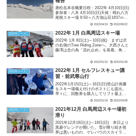
報告
唐松岳本谷概要日程：2022年 4月10日(日)
参加者：八木 4月10日(日)天候：晴れ八方
尾根スキー場 8:50＝八方池山荘1837ｍ
9:30…丸山2433ｍ11:15…唐松岳頂上山荘
2022/04/10
2022/06/22
2618ｍ12:25…本谷エントリーポイント
2660...
2022年 1月 白馬周辺スキー場
2022年シーズン
2022年 1月 8日(土)～10日(祝) まずは沢
の右側のTree Riding Zoneへ。大西さんと
藤澤は念の為「流れ止め」を装着。角田
さんにはそんなの要りませんよとは言わ
れたが、、、昨日今日と降っていない割
2022/01/10
2022/01/28
にはあまり荒らされておらずそこそこの
雪質。ゲレンデに戻る所がかなり落ちて
2022年 1月 セルフレスキュー講
2022年シーズン
いて回り込む。2回目は沢の左側のエリ
習・前武尊山行
ア。雪はそこそこだが木が密だ。急斜面
2022年1月15日(土)～16日(日)登山計画書
を滑っていた角田さんが転倒して板を外
をスキー場備え付けのポストにも提出。
す。片方が見つからず、皆で探す。しば
早々に、回数券を購入してリフト最上部
らくして藤澤はゴンドラ駅のパトロール
に到着。地図による、本日の行動予定を
事務所に行ってスコップ・ゾンデ・目印
2022/01/16
2022/03/08
説明。ビーコンチェックも受信、送信と2
にするポールを借りてくる。
回実施。リスク回避の重要性を認識する
2021年12月 白馬周辺スキー場初
2022年シーズン
ために、先行者のトレースを使用すると
滑り
判断した要因や、先行者がルートの山側
2021年12月18日(土)～19日(日) 本日より
に居る場合など、行動の注意点などを確
黒菱ゲレンデが開いた。雪が降り続き視
認しながらのハイクアップとなった。微
界は悪いものの、ゲレパウのスカイライ
風と晴天ですぐに汗が噴き出す。