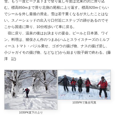
雪。もう一度ピーク直下まで登り返し今度は北東の沢に滑り込
む。標高850mまで滑り北側の尾根に上り返す。標高920mぐらい
でシールを外し最後の滑走。雪は若干重くなるが大したことはな
い。スノーシェッドの出入り口付近にステップの跡があるのでそ
こから国道に降り、10分程歩いて車に戻る。
宿に戻り、温泉の後はお決まりの宴会。ビールと日本酒、ワイ
ン。料理は、猪俣さん作のつまみ(ハムとスライスチーズのミルフ
ィーユ トマト・バジル乗せ、ゴボウの揚げ物、ナスの揚げ浸し、
小ジャガイモの揚げ物、などなど)から始まり餃子鍋で終わる。(藤
澤 記)
1035PKで集合写真
1035PK直下の上り