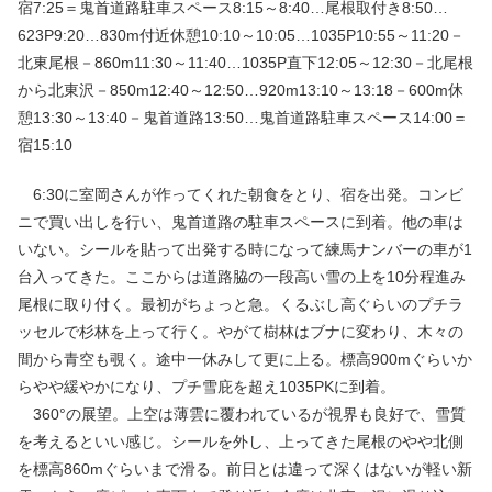
宿7:25＝鬼首道路駐車スペース8:15～8:40…尾根取付き8:50…
623P9:20…830m付近休憩10:10～10:05…1035P10:55～11:20－
北東尾根－860m11:30～11:40…1035P直下12:05～12:30－北尾根
から北東沢－850m12:40～12:50…920m13:10～13:18－600m休
憩13:30～13:40－鬼首道路13:50…鬼首道路駐車スペース14:00＝
宿15:10
6:30に室岡さんが作ってくれた朝食をとり、宿を出発。コンビ
ニで買い出しを行い、鬼首道路の駐車スペースに到着。他の車は
いない。シールを貼って出発する時になって練馬ナンバーの車が1
台入ってきた。ここからは道路脇の一段高い雪の上を10分程進み
尾根に取り付く。最初がちょっと急。くるぶし高ぐらいのプチラ
ッセルで杉林を上って行く。やがて樹林はブナに変わり、木々の
間から青空も覗く。途中一休みして更に上る。標高900mぐらいか
らやや緩やかになり、プチ雪庇を超え1035PKに到着。
360°の展望。上空は薄雲に覆われているが視界も良好で、雪質
を考えるといい感じ。シールを外し、上ってきた尾根のやや北側
を標高860mぐらいまで滑る。前日とは違って深くはないが軽い新