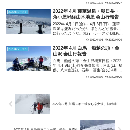
ンコースは快適そのもの。シーズン初め
2021/12/19
2022/01/27
にラッキーと大喜びしたが、思うことは
皆同じで、下のリフトは長蛇の列だっ
2022年 4月 蓮華温泉・朝日岳・
2022年シーズン
た。
角小屋峠経由木地屋 会山行報告
2022年 4月 1日(金)～ 4月 3日(日) 蓮華
温泉は盛況だったが、ほとんどが雪倉岳
に行ったようだ。先行トレースが1組あっ
て、てっきり私はそのパーティも朝日岳
2022/04/03
2022/04/26
にいくものだと思って、トレースを辿っ
てしまった。途中後続のメンバーから無
2022年 4月 白馬 船越の頭・金
2022年シーズン
線が入り、「彼らはどうやら赤男山に向
山沢 会山行報告
かっているのでは」と言われ、その時に
白馬 船越の頭・金山沢概要日程：2022
GPSで確認をしてルートが間違っていた
年 4月 9日(土)前夜発参加者：角田(L)、猪
ことに気付く。そしてすぐ右にルートを
俣、八木(記録)、石井、笹生(会友) 4月 9
修正して、本来のルートに戻り、吹上の
日(土)天候：晴れ栂池高原スキー場 8:50
コルを目指す。
2022/04/09
2022/06/20
＝栂池自然園駅1820m 9:50…船越の頭
2612m13:2...
2022年 2月 川場スキー場から奈女沢、前武尊山
2022年 2月 夏油高原スキー場 横岳、兎森山