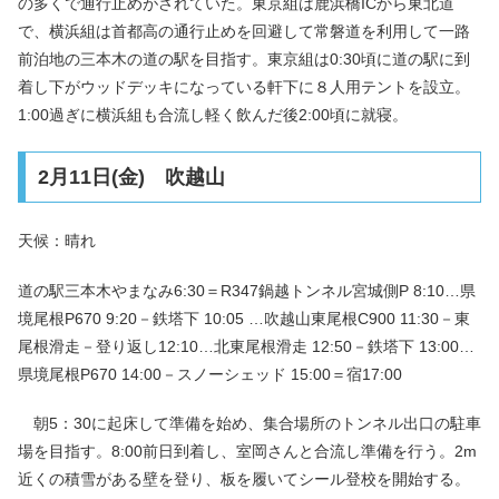
の多くで通行止めがされていた。東京組は鹿浜橋ICから東北道
で、横浜組は首都高の通行止めを回避して常磐道を利用して一路
前泊地の三本木の道の駅を目指す。東京組は0:30頃に道の駅に到
着し下がウッドデッキになっている軒下に８人用テントを設立。
1:00過ぎに横浜組も合流し軽く飲んだ後2:00頃に就寝。
2月11日(金) 吹越山
天候：晴れ
道の駅三本木やまなみ6:30＝R347鍋越トンネル宮城側P 8:10…県
境尾根P670 9:20－鉄塔下 10:05 …吹越山東尾根C900 11:30－東
尾根滑走－登り返し12:10…北東尾根滑走 12:50－鉄塔下 13:00…
県境尾根P670 14:00－スノーシェッド 15:00＝宿17:00
朝5：30に起床して準備を始め、集合場所のトンネル出口の駐車
場を目指す。8:00前日到着し、室岡さんと合流し準備を行う。2m
近くの積雪がある壁を登り、板を履いてシール登校を開始する。