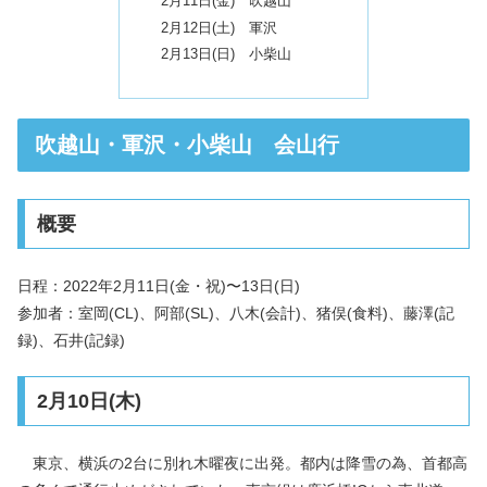
2月11日(金) 吹越山
2月12日(土) 軍沢
2月13日(日) 小柴山
吹越山・軍沢・小柴山 会山行
概要
日程：2022年2月11日(金・祝)〜13日(日)
参加者：室岡(CL)、阿部(SL)、八木(会計)、猪俣(食料)、藤澤(記
録)、石井(記録)
2月10日(木)
東京、横浜の2台に別れ木曜夜に出発。都内は降雪の為、首都高