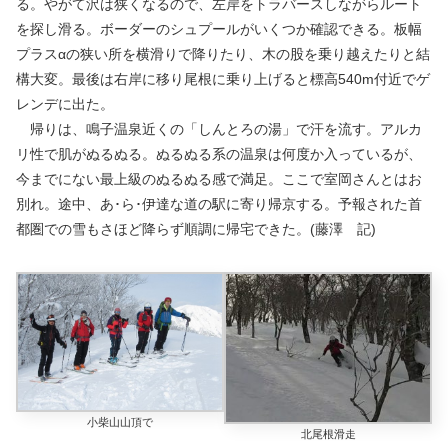
る。やがて沢は狭くなるので、左岸をトラバースしながらルート
を探し滑る。ボーダーのシュプールがいくつか確認できる。板幅
プラスαの狭い所を横滑りで降りたり、木の股を乗り越えたりと結
構大変。最後は右岸に移り尾根に乗り上げると標高540m付近でゲ
レンデに出た。
帰りは、鳴子温泉近くの「しんとろの湯」で汗を流す。アルカ
リ性で肌がぬるぬる。ぬるぬる系の温泉は何度か入っているが、
今までにない最上級のぬるぬる感で満足。ここで室岡さんとはお
別れ。途中、あ･ら･伊達な道の駅に寄り帰京する。予報された首
都圏での雪もさほど降らず順調に帰宅できた。(藤澤 記)
小柴山山頂で
北尾根滑走