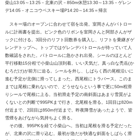
柴山13:05～13:25－北東の沢－850m休憩13:30～13:35－ゲレン
デ14:05－オニコウベスキー場P14:20～14:35＝帰京
スキー場のオープンに合わせて宿を出発。室岡さんがパトロー
ルに計画書を提出。ピンク色のリボンを室岡さんと阿部さんがザ
ックに付ける。3回分のリフト回数券を購入し、リフトを乗継ぎゲ
レンデトップへ。トップではゲレンデパトロールが待っていて人
数確認をされた。パトロールに急かされ出発。シールのほとんど
平行移動15分程で小柴山山頂到着。いい天気だ。真っ白な禿岳(か
むろだけ)が前方に迫る。シールを外し、しばらく西の尾根沿いに
進む予定が北側に滑ってしまった。西尾根にトラバース。このま
までは尾根に乗れないので、どうせならという事で更に50m程滑
りシールで尾根に上る。当初滑走予定の南斜面はあまり雪質がよ
くないとの判断で995PKまで行き、北尾根を滑る。1回目は820m
付近まで、2回目は850m付近まで。昨夜降雪があったようで、皆
雪煙をあげながら気持ちよく滑る。
その後、995PKを経て小柴山へ。当初は尾根を滑る予定だった
が、北東の沢に滑り込む。最初が急だが快適な斜面をしばらく滑