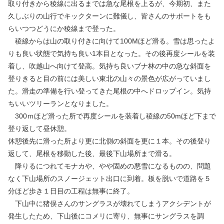
取り付きから稜線に出るまでは急な尾根を上るが、今期初、また
久しぶりの山行でキックターンに難儀し、皆さんのサポートをも
らいつつどうにか稜線まで登った。
稜線からは山の取り付きに向けて100Mほど滑る。雪は思ったよ
りも良い状態で気持ち良い1本目となった。その後再度シールを装
着し、吹越山へ向けて登高。気持ち良いブナ林の中の急な斜面を
登りきると目の前には美しい東北の山々の景色が広がっていまし
た。滑走の準備を行い登ってきた尾根の中へドロップイン。気持
ちいいツリーランとなりました。
300ｍほど滑った所で再度シールを装着し稜線の50mほど下まで
登り返して昼休憩。
休憩後先に滑った所より更に北側の斜面を更に１本。その後登り
返して、尾根を移動した後、最後下山場所まで滑る。
降りるにつれてモナカや、やや固めの悪雪になるものの、問題
なく下山場所のスノージェット出口に到着。板を脱いで道路を５
分ほど歩き１日目の工程は無事に終了。
下山中に猪俣さんのサングラスが壊れてしまうアクシデントが
発生したため、下山後にコメリに寄り、無事にサングラスを調