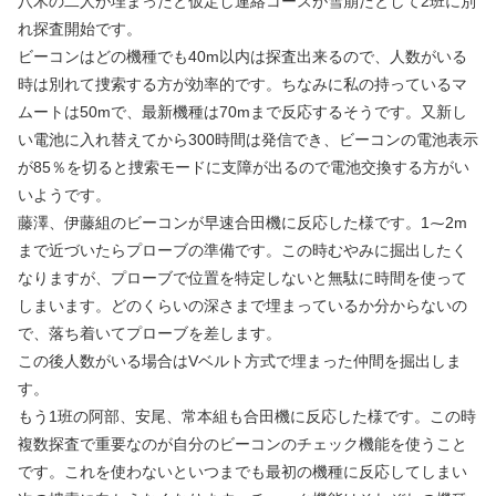
八木の二人が埋まったと仮定し連絡コースが雪崩たとして2班に別
れ探査開始です。
ビーコンはどの機種でも40m以内は探査出来るので、人数がいる
時は別れて捜索する方が効率的です。ちなみに私の持っているマ
ムートは50mで、最新機種は70mまで反応するそうです。又新し
い電池に入れ替えてから300時間は発信でき、ビーコンの電池表示
が85％を切ると捜索モードに支障が出るので電池交換する方がい
いようです。
藤澤、伊藤組のビーコンが早速合田機に反応した様です。1⁓2m
まで近づいたらプローブの準備です。この時むやみに掘出したく
なりますが、プローブで位置を特定しないと無駄に時間を使って
しまいます。どのくらいの深さまで埋まっているか分からないの
で、落ち着いてプローブを差します。
この後人数がいる場合はVベルト方式で埋まった仲間を掘出しま
す。
もう1班の阿部、安尾、常本組も合田機に反応した様です。この時
複数探査で重要なのが自分のビーコンのチェック機能を使うこと
です。これを使わないといつまでも最初の機種に反応してしまい