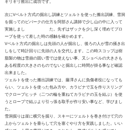
ギリギリ救出に成功です。
次にVベルト方式の掘出し訓練とツェルトを使った搬出訓練、雪洞
を掘ってのビバークの仕方を阿部さん講師で少し山の中に入って
実施しまし た。先ずはザックを少し深く埋めてプロ
ーブを使って差した時の感触を確かめます。
Vベルト方式の掘出しは先頭の人が掘出し、後ろの人が雪の掻き出
しをして時計回りに先頭の人を交代します。この時スコップは樹
脂製の物は雪崩の固い雪では使えない事、又ショベルの大きさも
ある程度の大きさのものでないと掘出しに時間が掛る事など確認
出来ました。
ツェルトを使った搬出訓練では、藤澤さんに負傷者役になっても
らい、ツェルトを使った包み方や、カラビナで玉を作りスリング
でクローブヒッチ（二つの輪を重ねてカラビナの玉を結ぶ）を使
うとロープで結ぶより引っ張る取手が作り安い事など、学びまし
た。
雪洞掘りは崖に横穴を掘り、スキーにツェルトを巻き付けて穴の
上からツェルトを垂らして穴を塞ぐやり方を実践しました。いい