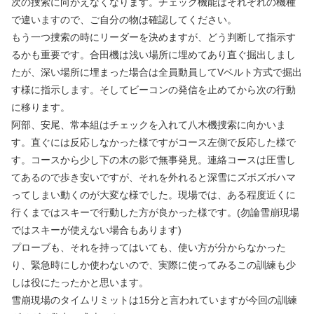
次の捜索に向かえなくなります。チェック機能はそれぞれの機種
で違いますので、ご自分の物は確認してください。
もう一つ捜索の時にリーダーを決めますが、どう判断して指示す
るかも重要です。合田機は浅い場所に埋めてあり直ぐ掘出しまし
たが、深い場所に埋まった場合は全員動員してVベルト方式で掘出
す様に指示します。そしてビーコンの発信を止めてから次の行動
に移ります。
阿部、安尾、常本組はチェックを入れて八木機捜索に向かいま
す。直ぐには反応しなかった様ですがコース左側で反応した様で
す。コースから少し下の木の影で無事発見。連絡コースは圧雪し
てあるので歩き安いですが、それを外れると深雪にズボズボハマ
ってしまい動くのが大変な様でした。現場では、ある程度近くに
行くまではスキーで行動した方が良かった様です。(勿論雪崩現場
ではスキーが使えない場合もあります)
プローブも、それを持ってはいても、使い方が分からなかった
り、緊急時にしか使わないので、実際に使ってみるこの訓練も少
しは役にたったかと思います。
雪崩現場のタイムリミットは15分と言われていますが今回の訓練