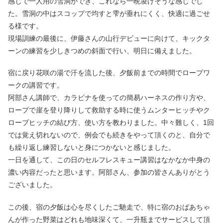
感じで一人用の雪洞ができ、これなら一晩凌げそうな感じでし
た。雪洞の中はスコップで均すと雫が垂れにくく、快適に過ごせ
る様です。
現場訓練の最後に、伊藤さんの山行デビューに向けて、キックタ
ーンの練習を少しきつめの斜面で行い、明日に備えました。
宿に戻り花咲の湯で汗を流した後、夕飯前までの時間でロープワ
ークの講習です。
阿部さん講師で、カラビナを使っての簡易ハーネスの作り方や、
ロープで崖を登り降りして救助する時に使うムンターヒッチやク
ローブヒッチの結び方、使い方を教わりました。中々難しく、1回
では覚え切れないので、例会でも続きをやって頂くのと、自分で
も繰り返し練習しないと身につかないと感じました。
一日を通して、この日のセルフレスキュー講習はなかなか中身の
濃い内容だったと思います。阿部さん、参加の皆さんありがとう
ございました。
この後、宿の夕飯は心を尽くしたご馳走で、特に宿のおばあちゃ
んが作った野菜はどれも地味深くて、一升瓶までサービスして頂