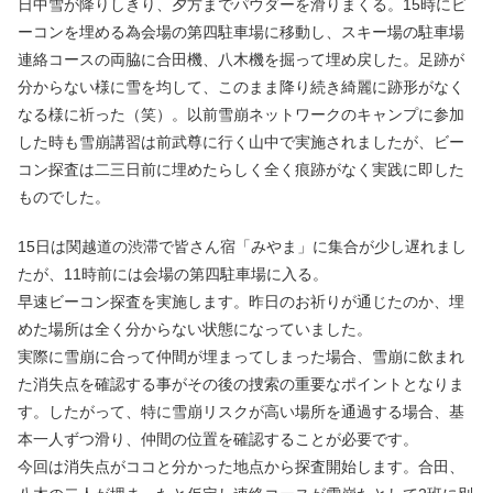
日中雪が降りしきり、夕方までパウダーを滑りまくる。15時にビ
ーコンを埋める為会場の第四駐車場に移動し、スキー場の駐車場
連絡コースの両脇に合田機、八木機を掘って埋め戻した。足跡が
分からない様に雪を均して、このまま降り続き綺麗に跡形がなく
なる様に祈った（笑）。以前雪崩ネットワークのキャンプに参加
した時も雪崩講習は前武尊に行く山中で実施されましたが、ビー
コン探査は二三日前に埋めたらしく全く痕跡がなく実践に即した
ものでした。
15日は関越道の渋滞で皆さん宿「みやま」に集合が少し遅れまし
たが、11時前には会場の第四駐車場に入る。
早速ビーコン探査を実施します。昨日のお祈りが通じたのか、埋
めた場所は全く分からない状態になっていました。
実際に雪崩に合って仲間が埋まってしまった場合、雪崩に飲まれ
た消失点を確認する事がその後の捜索の重要なポイントとなりま
す。したがって、特に雪崩リスクが高い場所を通過する場合、基
本一人ずつ滑り、仲間の位置を確認することが必要です。
今回は消失点がココと分かった地点から探査開始します。合田、