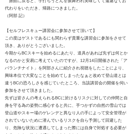
旅館に戻ると、手打ちうどんを振舞われ美味しくて遠慮なくお
代わりをいただき、帰路につきました。
（阿部 記）
【セルフレスキュー講習会に参加させて頂いて】
この度はゲストであるにも関わらず貴重な講習会に参加をさせて
頂き、ありがとうございました。
今期からBCスキーを始めるにあたり、道具があれば先ずは何とか
なるのかと安易に考えていたのですが、12月14日開催された「ア
バランチナイト」を阿部さんに紹介され視聴をしたことにより、
興味本位で大変なことを始めてしまったなぁと改めて登山道とは
違うBCの恐ろしさを感じていたところ、当該講習会の開催を伺い
参加をさせて頂きました。
先ずは皆さんの考えられるBCに於けるリスクに対しての仲間と自
身を守る為の姿勢に感心すると共に、手つかずの自然の雪山では
登山道やスキー場のゲレンデと異なり人の手によって安全管理が
されていないために潜んでいるリスクを自ら予測して回避した
り、危険な状況に遭遇してしまった際には自身で対処する必要が