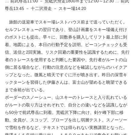
… 前武尊岳11:00 － 荒砥沢滑走1800ｍまで12:00～12:30 … 前武
尊岳13:45 － 十二沢滑走 － スキー場14:20
旅館の送迎車でスキー場レストハウス前まで送っていただく。
セルフレスキューの翌日であり、登山計画書をスキー場備え付け
のポストにも提出。早々に、回数券を購入してリフト最上部に到
着。地図による、本日の行動予定を説明。ビーコンチェックも受
信、送信と2回実施。リスク回避の重要性を認識するために、先行
者のトレースを使用すると判断した要因や、先行者がルートの山
側に居る場合など、行動の注意点などを確認しながらのハイクア
ップとなった。微風と晴天ですぐに汗が噴き出す。昨日の深雪キ
ックターンを習得した伊藤さんは、富士山が望めると眺望できる
まで余裕が出ている。
ボーダーのスノーシュー、山スキーのトレースと入り乱れている
がルートの取り方はそれぞれで、自分との違いなどを認識しなが
ら50分で前武尊岳に到着。荒砥沢下降に向け、剣ケ峰下部に移
動。全員が、スコップ、プローブを出し弱層テスト。スノーソー
で雪柱を作るなど、テキストでは得られない実務講習となった。
藤澤さんを先頭に滑り出し、１８００ｍあたりで集合をお願いす