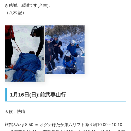
き感謝、感謝です(合掌)。
（八木 記）
1月16日(日):前武尊山行
天候：快晴
旅館みやま8:50 ＝ オグナほたか第六リフト降り場10:00～10:10