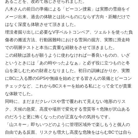
あることを、改めて感じさせられました。
八木さんの前日の準備による「ビーコン捜索」は実際の雪崩をイ
メージ出来、過去の体験とは比べものにならず方向・距離だけで
はなく深度も体験させて頂きました。
埋没者掘り出しに必要なV字ベルトコンベア、ツェルトを使った負
傷者の搬送方法、行動困難時における雪洞の掘方、実際に滑走時
での弱層テストと本当に貴重な経験をさせて頂きました。
この経験は誰もが願うように使わなければ一番良いものの、いざ
というときには「あの時やったよなぁ」と必ず役に立つものと冬
山を楽しむための財産となりました。初日の訓練ばかりか、実際
にBCに入る際のGPSや無線を始めとする皆さんの装備とビーコン
チェックなど、これからBCスキーを始める私にとって全てが貴重
な体験でした。
同時に、まだまだクレパスや雪で覆われて見えない地形のリス
ク、天候の急変、高度や場所で変化する雪質等々危険が沢山ある
のだろうと更に怖くなったのが正直な今の気持ちです。
「山スキー」即ちいつどのように管理区域外で楽しもうと個人の
自由である反面、リスクも増大し高度な危険をはらむBCでは自ら