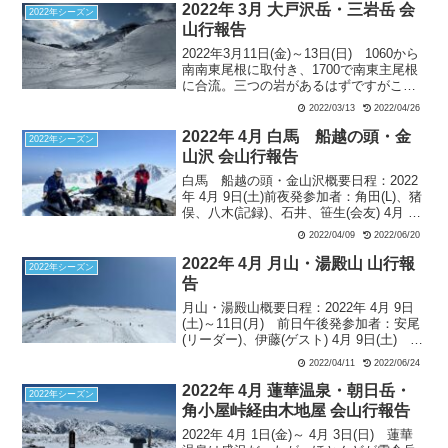
いで滑るしかない。一滑りしてからシー
2022年 3月 大戸沢岳・三岩岳 会
2022年シーズン
ルを付けるが、スキーを脱ぐと腰まで潜
山行報告
ってしまうほどの深雪である。ザックに
2022年3月11日(金)～13日(日) 1060から
腰掛けながら片足ずつシールを貼るしか
南南東尾根に取付き、1700で南東主尾根
ない。前山東側のドロップポイントまで
に合流。三つの岩があるはずですがこの
来て、シールを外すが、これもザックに
尾根からは一つ目の岩しか見えません。
腰掛けて片足ずつシールを外す。雪は軽
2022/03/13
2022/04/26
頂上直前の三つ目の岩で大休止。大戸沢
くて申し分はないが視界がないので緊張
岳同様、頂上は平らです。下降はほぼ頂
する（但し、ガイド隊長によれば、この
2022年 4月 白馬 船越の頭・金
2022年シーズン
上から可能。今年は雪が多くまだ寒いた
程度で根を上げてはこの時期の八甲田は
山沢 会山行報告
めに雪庇の落下がまだ進んでいません。
滑れないとのお言葉）。転倒すると自力
白馬 船越の頭・金山沢概要日程：2022
途中で止まるのは怖いので、2050から
で起き上がるのは困難。やがて緩斜面の
年 4月 9日(土)前夜発参加者：角田(L)、猪
1050 M までイッキに降りる予定でした
樹林コース手前で１本休憩。樹林帯の緩
俣、八木(記録)、石井、笹生(会友) 4月 9
が、ストップスノーのお陰で非常に難儀
斜面は滑降跡を滑ってバスの待つ銅像終
日(土)天候：晴れ栂池高原スキー場 8:50
しました。
点に大幅遅れで到着。
2022/04/09
2022/06/20
＝栂池自然園駅1820m 9:50…船越の頭
2612m13:2...
2022年 4月 月山・湯殿山 山行報
2022年シーズン
告
月山・湯殿山概要日程：2022年 4月 9日
(土)～11日(月) 前日午後発参加者：安尾
(リーダー)、伊藤(ゲスト) 4月 9日(土) 湯
殿山天候：快晴姥沢駐車場9:10…石跳川
2022/04/11
2022/06/24
1000m地点9:40…湯殿山東南尾根…湯殿
山山頂11:30～...
2022年 4月 蓮華温泉・朝日岳・
2022年シーズン
角小屋峠経由木地屋 会山行報告
2022年 4月 1日(金)～ 4月 3日(日) 蓮華