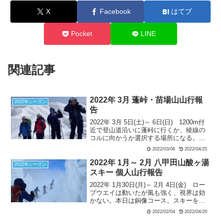
X
Facebook
はてブ
Pocket
LINE
関連記事
2022年 3月 蓬峠・苗場山山行報
2022年シーズン
告
2022年 3月 5日(土)～ 6日(日) 1200m付
近で登山道沿いに蓬峠に行くか、稜線の
コルに向かうか選択する場所になる。今
回は下山後の長い車移動があるので、よ
2022/03/06
2022/04/25
り短いコルへのルートに決断して蓬新道
ルートを離れる。コルの直下には多少の
2022年 1月～ 2月 八甲田山酸ヶ湯
2022年シーズン
雪庇が発達していたが、ルート取りで雪
スキー 個人山行報告
庇直下を回避できそうと判断する。そし
2022年 1月30日(月)～ 2月 4日(金) ロー
て、11時半頃に稜線のコルに到着。展望
プウエイは動いたが風も強く、視界は効
は好天に恵まれて素晴らしい。
かない。本日は銅像コース。スキーを担
いで山頂駅からしばらく歩きスキーを履
2022/02/04
2022/04/20
く。兎に角視界が悪いので間隔を空けな