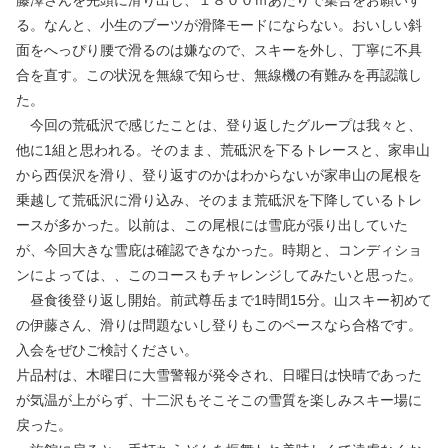
る。なんと、小生のブーツが滑降モードにならない。おいしい斜
面をへっぴり腰で滑るのは嫌なので、スキーを外し、丁寧に不具
合を直す。この状況を無線で知らせ、無線機の有難みを再認識し
た。
今回の荒砥沢で感じたことは、登り返したグループは我々と、
他に1組と思われる。そのまま、荒砥沢を下るトレースと、家串山
から西俣沢を滑り、登り返すのかはわからないが家串山の尾根を
乗越して荒砥沢に滑り込み、そのまま荒砥沢を下降しているトレ
ースが多かった。以前は、この尾根には雪庇が張り出していた
が、今回大きな雪庇は確認できなかった。時期と、コンディショ
ンによっては、、このコースもチャレンジしてみたいと思った。
昼食後登り返し開始。前武尊岳まで1時間15分。山スキー初めて
の伊藤さん、滑りは問題ないし登りもこのペースなら合格です。
入会をぜひご検討ください。
片品村は、木曜日に大雪警報が発令され、日曜日は快晴であった
が気温が上がらず、十二沢もそこそこの雪質を楽しみスキー場に
戻った。