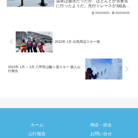
温泉は盛況だったが、ほとんどが雪倉岳
に行ったようだ。先行トレースが1組あっ
て、てっきり私はそのパーティも朝日岳
2022/04/03
2022/04/26
にいくものだと思って、トレースを辿っ
てしまった。途中後続のメンバーから無
線が入り、「彼らはどうやら赤男山に向
かっているのでは」と言われ、その時に
GPSで確認をしてルートが間違っていた
ことに気付く。そしてすぐ右にルートを
2022年 1月 白馬周辺スキー場
修正して、本来のルートに戻り、吹上の
コルを目指す。
2022年 1月～ 2月 八甲田山酸ヶ湯スキー 個人山
行報告
ホーム
例会・総会
山行報告
お問い合せ