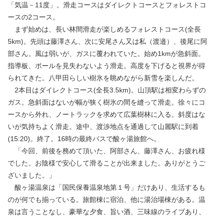
「気温－11度」。滑走コースはダイレクトコースとフォレストコ
ースの2コース。
まず始めは、長い林間滑走が楽しめるフォレストコース(全長
5km)。先頭は藤澤さん、次に安尾さん又は私（渡邉）、後尾に阿
部さん。風は弱いが、ガスに覆われていた。始め1kmが急斜面。
指導板、ポールを見失わないよう滑走。高度を下げると視界が得
られてきた。八甲田らしい樹氷を眺めながら新雪を楽しんだ。
2本目はダイレクトコース(全長3.5km)。山頂駅は相変わらずの
ガス。急斜面はないが幅が狭く樹氷の間を縫って滑走。徐々にコ
ースから外れ、ノートラックを求めて広葉樹林に入る。斜度はな
いが気持ちよく滑走。途中、渡渉地点を通過して山麗駅に到着
(15:20)。終了。16時の最終バスで酸ヶ湯旅館へ。
「今回、前後を務めて頂いた、阿部さん、藤澤さん、お疲れ様
でした。お陰様で安心して滑ることが出来ました。ありがとうご
ざいました。」
酸ヶ湯温泉は「国民保養温泉地第１号」だけあり、生活するも
のが何でも揃っている。旅館棟に宿泊、他に湯治場棟がある。温
泉は言うことなし、豪華な夕食、旨い酒、三味線のライブあり、