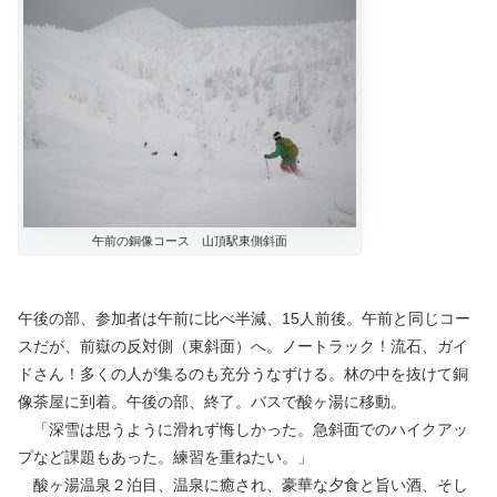
午前の銅像コース 山頂駅東側斜面
午後の部、参加者は午前に比べ半減、15人前後。午前と同じコー
スだが、前嶽の反対側（東斜面）へ。ノートラック！流石、ガイ
ドさん！多くの人が集るのも充分うなずける。林の中を抜けて銅
像茶屋に到着。午後の部、終了。バスで酸ヶ湯に移動。
「深雪は思うように滑れず悔しかった。急斜面でのハイクアッ
プなど課題もあった。練習を重ねたい。」
酸ヶ湯温泉２泊目、温泉に癒され、豪華な夕食と旨い酒、そし