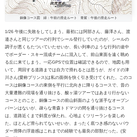
銅像コース図 緑：午前の滑走ルート 青紫：午後の滑走ルート
1/26 午後に失敗をしてしまう。最初には阿部さん、藤澤さん、渡
邉さんと同じツアーの行列でシール登行していたのが、シールの
調子が悪くもたついていたせいか、長い列車のような行列の途中
でボーダー・スキー混成チームに混入して、前山東面を遠く眺め
る丘に来てしまう。一応GPSで位置は確認できるので、地図も用
いて、周回する道路までは自力で滑れるとは思うが、ガイドの津
川さん(愛称プリンス)は私の面倒を快く引き受けてくれた。このコ
ースは銅像コースの東側を平行に北向きに降りるコースで、昔の
大量遭難の現場を通り抜ける、酸ヶ湯ツアーではあまり行かない
コースとのこと。銅像コースの前山斜面のような派手なオープン
バーンはないが、疎らな青森トドマツの間を通り抜けるコース
は、道路近くまで斜度が保たれ、心地よくツリーランを楽しめ
た。ほとんど滑られてないせいか、まったく底つき感のないパウ
ダー滑降の浮遊感はこれまでの経験でも最良の部類だった。(安