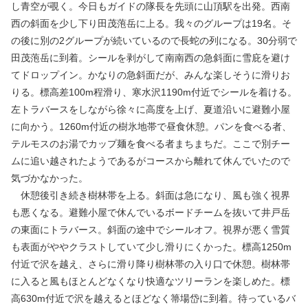
し青空が覗く。今日もガイドの隊長を先頭に山頂駅を出発。西南
西の斜面を少し下り田茂萢岳に上る。我々のグループは19名。そ
の後に別の2グループが続いているので長蛇の列になる。30分弱で
田茂萢岳に到着。シールを剥がして南南西の急斜面に雪庇を避け
てドロップイン。かなりの急斜面だが、みんな楽しそうに滑りお
りる。標高差100m程滑り、寒水沢1190m付近でシールを着ける。
左トラバースをしながら徐々に高度を上げ、夏道沿いに避難小屋
に向かう。1260m付近の樹氷地帯で昼食休憩。パンを食べる者、
テルモスのお湯でカップ麺を食べる者まちまちだ。ここで別チー
ムに追い越されたようであるがコースから離れて休んでいたので
気づかなかった。
休憩後引き続き樹林帯を上る。斜面は急になり、風も強く視界
も悪くなる。避難小屋で休んでいるボードチームを抜いて井戸岳
の東面にトラバース。斜面の途中でシールオフ。視界が悪く雪質
も表面がややクラストしていて少し滑りにくかった。標高1250m
付近で沢を越え、さらに滑り降り樹林帯の入り口で休憩。樹林帯
に入ると風もほとんどなくなり快適なツリーランを楽しめた。標
高630m付近で沢を越えるとほどなく箒場岱に到着。待っているバ