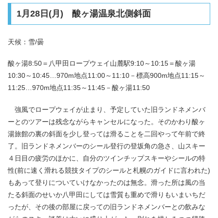
1月28日(月) 酸ヶ湯温泉北側斜面
天候：雪/曇
酸ヶ湯8:50＝八甲田ロープウェイ山麓駅9:10～10:15＝酸ヶ湯
10:30～10:45…970m地点11:00～11:10－標高900m地点11:15～
11:25…970m地点11:35～11:45－酸ヶ湯11:50
強風でロープウェイが止まり、予定していた旧ランドネメンバ
ーとのツアーは残念ながらキャンセルになった。そのかわり酸ヶ
湯旅館の裏の斜面を少し登っては滑ることを二回やって午前で終
了。旧ランドネメンバーのシール登行の登坂角の急さ、山スキー
４日目の疲労のほかに、自分のツインチップスキーやシールの特
性(前に速く滑れる競技タイプのシールと札幌のガイドに言われた)
もあって登りについていけなかったのは無念。滑った所は風の当
たる斜面のせいか八甲田にしては雪質も重めで滑りもいまいちだ
ったが、その後の部屋に戻っての旧ランドネメンバーとの飲みな