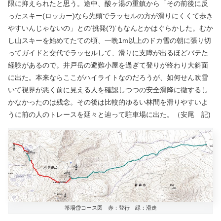
限に抑えられたと思う。途中、酸ヶ湯の重鎮から「その前後に反
ったスキー(ロッカー)なら先頭でラッセルの方が滑りにくくて歩き
やすいんじゃないの」との’挑発(?)’もなんとかはぐらかした。むか
し山スキーを始めてたての頃、一晩1m以上のドカ雪の朝に張り切
ってガイドと交代でラッセルして、滑りに支障が出るほどバテた
経験があるので。井戸岳の避難小屋を過ぎて登りが終わり大斜面
に出た。本来ならここがハイライトなのだろうが、如何せん吹雪
いて視界が悪く前に見える人を確認しつつの安全滑降に徹するし
かなかったのは残念。その後は比較的ゆるい林間を滑りやすいよ
うに前の人のトレースを延々と辿って駐車場に出た。（安尾 記)
箒場岱コース図 赤：登行 緑：滑走