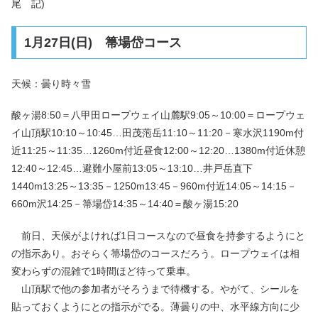
尾 記)
1月27日(日) 箒場岱コース
天候：曇り時々雪
酸ヶ湯8:50＝八甲田ロープウェイ山麓駅9:05～10:00＝ロープウェ
イ山頂駅10:10～10:45…田茂萢岳11:10～11:20－寒水沢1190m付
近11:25～11:35…1260m付近昼食12:00～12:20…1380m付近休憩
12:40～12:45…避難小屋前13:05～13:10…井戸岳直下
1440m13:25～13:35－1250m13:45－960m付近14:05～14:15－
660m沢14:25－箒場岱14:35～14:40＝酸ヶ湯15:20
前日、天候がよければ1日コースなので昼食を持参するようにと
の指示あり。おそらく箒場岱のコースだろう。ロープウェイは相
変わらずの混雑で1時間ほど待って乗車。
山頂駅で他の参加者がそろうまで待機する。やがて、シールを
貼っておくようにとの指示がでる。薄曇りの中、水平線方向に少