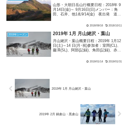
（こ...
山形・大朝日岳山行概要日程：2018年 9
月14日(金)～ 9月16日(日)メンバー：角
田、石井、他1名9/14(金) 夜出発 道の
駅あさひまち前泊9/15(土) 朝日鉱泉ナチ
ュラリストの家～二俣～中ツル尾根～大
2018/09/16
2018/10/11
朝日岳山頂～大朝日岳山頂避難...
2019年 1月 月山姥沢・葉山
2019年シーズン
月山姥沢・葉山概要日程：2019年 1月12
日(土)～14 日(月･祝)参加者：室岡(CL)、
藤澤(SL)、阿部(記録)、角田(記録)、赤坂
(ゲスト)1月11日(金) 金曜日19時40分に
阿部さんが拙宅まで迎えに来てくれ、そ
2019/01/14
2019/01/31
こから赤羽の藤澤...
2019年 1月 月山姥沢・葉山
2019年 2月 鍋倉山・黒倉山