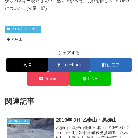
がらのスキー談義は大いに盛り上がった。別れを惜しみつつ帰路
についた。(安尾 記)
2019年シーズン
八甲田
シェアする
X
Facebook
はてブ
Pocket
LINE
関連記事
2019年 3月 乙妻山・黒姫山
2019年シーズン
乙妻山・黒姫山概要日 程：2019年 3月 2
日(土)～ 3月 3日(日)前夜発参加者：八木
(CL)、土屋(SL)、角田、守谷(記録) 3月1日