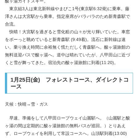
酸ヶ湯ガイドスキー。
東京組3人は東北新幹線やまびこ1号(東京駅6:32発)に乗車。藤
澤さんは大宮駅から乗車。指定座席がバラバラのため新青森駅で
合流。
快晴！大宮駅を過ぎると雪化粧の山々が光り輝いていた。車窓
をボーっと眺めていると新青森駅 (9:49着)。流石に新幹線は速
い。乗り換え時間に余裕無く慌ただしく青森駅へ。酸ヶ湯旅館の
無料送迎バスで酸ヶ湯へ。道中は晴れていたが、八甲田山に近づ
くと雪が舞ってきた。宿泊先の酸ヶ湯旅館に到着(11:20)。
1月25日(金) フォレストコース、ダイレクトコ
ース
天候：快晴→雪・ガス
早速、準備をして八甲田ロープウェイ山麗駅へ。（山麗駅と酸
ヶ湯の間は定期的に酸ヶ湯旅館の無料バスが巡回。）とりあえ
ず、ロープウェイを利用して常設コースへ。山頂駅到着(13:00)