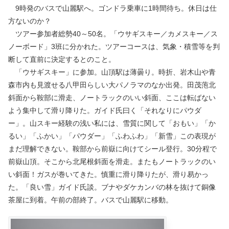
9時発のバスで山麗駅へ。ゴンドラ乗車に1時間待ち。休日は仕
方ないのか？
ツアー参加者総勢40～50名。「ウサギスキー／カメスキー／ス
ノーボード」3班に分かれた。ツアーコースは、気象・積雪等を判
断して直前に決定するとのこと。
「ウサギスキー」に参加。山頂駅は薄曇り。時折、岩木山や青
森市内も見渡せる八甲田らしい大パノラマのなか出発。田茂萢北
斜面から鞍部に滑走、ノートラックのいい斜面、ここは転ばない
よう集中して滑り降りた。ガイド氏曰く「それなりにパウダ
ー」。山スキー経験の浅い私には、雪質に関して「おもい」「か
るい」「ふかい」「パウダー」「ふわふわ」「新雪」この表現が
まだ理解できない。鞍部から前嶽に向けてシール登行。30分程で
前嶽山頂。そこから北尾根斜面を滑走。またもノートラックのい
い斜面！ガスが巻いてきた。慎重に滑り降りたが、滑り易かっ
た。「良い雪」ガイド氏談。ブナやダケカンバの林を抜けて銅像
茶屋に到着。午前の部終了。バスで山麗駅に移動。