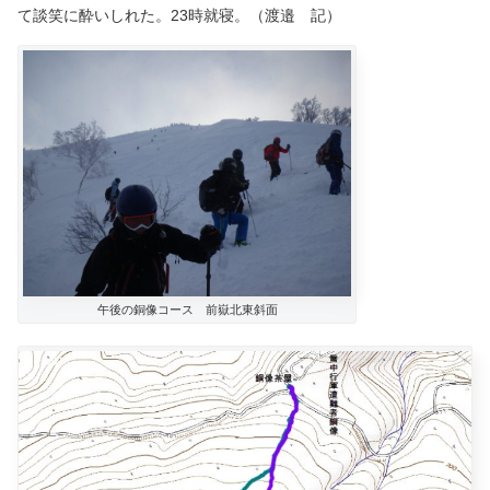
て談笑に酔いしれた。23時就寝。（渡邉 記）
午後の銅像コース 前嶽北東斜面