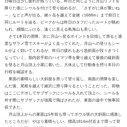
日曜日は少し疲れが残っている。昨日と同じように月山リフトを
降りた後にシールを付けて登り始めるが、「さすがに体が重いね
～」などと声が出る。姥ヶ岳を越えて金姥（1688m）まで前日と
同じルートを辿る。ピークからは昨日のタフだったルートが眺め
られ、感慨にふける。遠くに見える鳥海山も美しい。
さて1本目の滑降。次に月山へ登るポイントを目指して滑ると適
度なザラメ雪でスキーがよく走ってくれた。月山への登りもシー
ルがよく効いてくれるが、昨日の疲れもあり急斜面が段々きつく
なっていく。胎内岩手前のハイマツ帯を乗り越えて最後の緩斜面
を登ると月山頂上小屋に着いた。大休止して行動食を摂り本日の
行程を確認する。
東面の素晴らしい大斜面を滑って登り返し、南面の滑降を楽し
んだ後、尾根を越えて姥沢に滑り降りるということだった。荷物
はここにデポしてサブザックにシールを入れて頂上へ。シールを
外す際にサブザックが強風で飛ばされたが、東面の途中で無事回
収できた。
月山頂上からの東面は5年前も滑ってボウル状の大斜面に感激し
たところだが、やはり素晴らしい。標高1814m付近まで滑って登