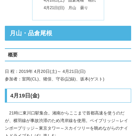
4月20日(土) 品倉尾根 晴れ
4月21日(日) 月山 曇り
月山・品倉尾根
概要
日 程：2019年 4月20日(土)～ 4月21日(日)
参加者：室岡(CL)、猪俣、守谷(記録)、坂本(ゲスト)
4月19日(金)
21時に東川口駅集合。湘南からここまで首都高速を使うのだ
が、横羽線が事故渋滞のため湾岸線を使用。ベイブリッジ～レイ
ンボーブリッジ～東京タワー～スカイツリーを眺めながらのナイ
トドライブをしばし楽しむ。