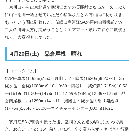
東川口からは東北道で寒河江までの長距離になるが、久しぶり
に山行を御一緒させていただく猪俣さんと四方山話に花が咲き、
あっという間に到着した。仮眠は寒河江SAの屋内自販機前だが、
二人の御婦人方は躊躇うことなくエアマット敷いてすぐに就寝さ
れて、大変頼もしかった。
4月20日(土) 品倉尾根 晴れ
【コースタイム】
姥沢駐車場(1163m)7:50＝月山リフト降場(1520m)8:20～8：35…
姥ヶ岳…金姥(1688m)9:10～9:30ー四谷川…柴灯森(1715m)10:53
ー(1619m)11:30ー(1479m)11:42–濁沢(984m)12:36～12:58…品
倉南尾根コル(1290m)14：11…湯殿山・姥ヶ岳間滑り開始点
(1475m)15:46～16:00ーネイチャーセンター(800m)16:21
寒河江SAで朝食を摂った後、室岡さんと道の駅にしかわで集
合。お会いしたのは5年前だけれど、全く変わらずテキパキと行動