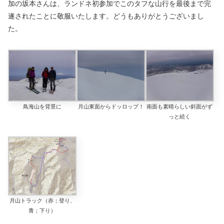
加の坂本さんは、ランドネ初参加でこのタフな山行を最後まで完
遂されたことに敬服いたします。どうもありがとうございまし
た。
鳥海山を背景に
月山東面からドッロップ！
南面も素晴らしい斜面がず
っと続く
月山トラック（赤；登り、
青；下り）