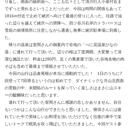
り返し、南面の緩斜面へ。ここも広々として清川行人小屋付近ま
でずっと滑れるということだったが、今回は時間の関係もあって
1816m付近で止めて姥沢へ向けて最後の登りに入った。往路で辿
った辺りを越えて姥沢への滑降へ。四ツ谷川右岸のトラバースは
雪庇の崩壊箇所に注意しながら通過し無事に姥沢駐車場に到着し
た。
帰りの温泉は室岡さんの御案内で谷地の「べに花温泉ひなの
湯」に連れて行って頂いた。辺りの桜は丁度満開。大変整って清
潔な施設だが、料金は280円。近くの蕎麦屋で頂いた谷地名物の肉
そばも含めて最後まで堪能させていただいた。
今回の山行は品倉尾根が本当に感動的でした！ 1日のうちに7
回登って7回滑るというのは初めてで、ダイナミックな月山北西面
の景観の中、未開拓のルートを探っていく楽しさはまさに山スキ
ーの醍醐味だったと思います。
連れて行って頂いた室岡さんに感謝の念しかありません。自分
もいつかはこんな山行ができたらと思いました。猪俣さんには疲
れていた中で美味しいお料理を頂いただけでなく往復の車中で楽
しいトークで眠気を吹っ飛ばしていただきました。今回ゲスト参