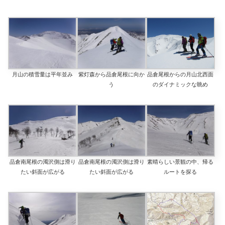
月山の積雪量は平年並み
紫灯森から品倉尾根に向か
品倉尾根からの月山北西面
う
のダイナミックな眺め
品倉南尾根の濁沢側は滑り
品倉南尾根の濁沢側は滑り
素晴らしい景観の中、帰る
たい斜面が広がる
たい斜面が広がる
ルートを探る