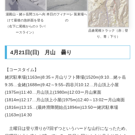
湯殿山－姥ヶ岳間コルへ向
本日のフィナーレ 装束場へ
けて最後の急斜面を登る
の
（右下に尾根からのトラバ
品倉尾根トラック（赤；登
ースライン）
り、青；下り）
4月21日(日) 月山 曇り
【コースタイム】
姥沢駐車場(1163m)8:35＝月山リフト降場(1520m)9:10…姥ヶ岳
9:35…金姥(1688m)9:42～9:55–四谷川10:12…月山頂上小屋
(1975m)11:40…月山頂上(1980m)12:03ー月山東面
(1814m)12:17…月山頂上小屋(1975m)12:40～13:02ー月山南面
(1816m)13:15…(最終滑降開始点1894m)13:50ー姥沢駐車場
(1163m)14:30
土曜日は登り滑りが7回ずつというハードな山行になったため、