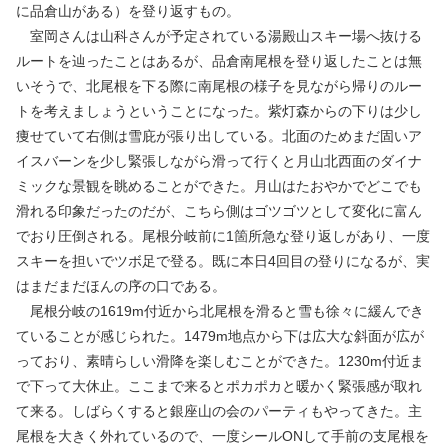
に品倉山がある）を登り返すもの。
室岡さんは山科さんが予定されている湯殿山スキー場へ抜ける
ルートを辿ったことはあるが、品倉南尾根を登り返したことは無
いそうで、北尾根を下る際に南尾根の様子を見ながら帰りのルー
トを考えましょうということになった。紫灯森からの下りは少し
痩せていて右側は雪庇が張り出している。北面のためまだ固いア
イスバーンを少し緊張しながら滑って行くと月山北西面のダイナ
ミックな景観を眺めることができた。月山はたおやかでどこでも
滑れる印象だったのだが、こちら側はゴツゴツとして変化に富ん
でおり圧倒される。尾根分岐前に1箇所急な登り返しがあり、一度
スキーを担いでツボ足で登る。既に本日4回目の登りになるが、実
はまだまだほんの序の口である。
尾根分岐の1619m付近から北尾根を滑ると雪も徐々に緩んでき
ていることが感じられた。1479m地点から下は広大な斜面が広が
っており、素晴らしい滑降を楽しむことができた。1230m付近ま
で下って大休止。ここまで来るとポカポカと暖かく緊張感が取れ
て来る。しばらくすると銀座山の会のパーティもやってきた。主
尾根を大きく外れているので、一度シールONして手前の支尾根を