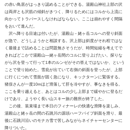
の赤い鳥居がはっきり認めることができる。湯殿山神社上部の沢
は両岸とも沢筋の傾斜がきつく、降りるためにはコルから上流に
向かってトラバースしなければならない。ここは崩れやすく間隔
をおいて進んだ。
沢へ降りる目途は付いたが、湯殿山－姥ヶ岳コルへの登り斜面
が急で、どうしようかと相談する。沢上部は斜度がそれ程ではな
く最後まで詰めることは問題無さそうだが、時間短縮を考えてで
きればどこかで湯殿山―姥ヶ岳間のコルに登り上げたい。探りな
がら沢を登って行って1本のルンゼがその答えではないか、という
ことで登り始めた。雪庇が出ていて右側の斜面を登ったが、上部
に行くにつれて雪面が固く急になり、キックターンに緊張する。
猪俣さんが一度10mほど滑落して肝を冷やすが、事なきを得る。
ここを乗り越えると、あとはコルの少し上部まで緩やかに登るだ
けであり、ようやく長い山スキー旅の難所が終了した。
この後、装束場まで本日のフィナーレの快適な滑降を楽しみ、
湯殿山と姥ヶ岳の間の石跳川の源頭ハーフパイプ斜面を滑り、最
後に石跳川沿いのモナカ雪で苦しみながらネイチャーセンターに
降りついた。