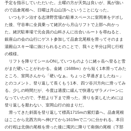
予定を指示していただいた。土曜の方が天気は良いが、風が強い
ので品倉尾根へ、日曜は月山山頂へということになった。
いつもテン泊する志津野営場の駐車スペースに室岡車をデポし
た後、守谷車に全員乗って姥沢から月山リフトで上部へ向かっ
た。姥沢駐車場で元会員の山科さんに出合いルートを尋ねると、
銀座山の会の山行にゲスト参加して品倉北尾根を滑ってそのまま
湯殿山スキー場に抜けられるとのことで、我々と半分は同じ行程
の模様。
リフトを降りてシールONしていつものように姥ヶ岳へ登ると雪
がまだ硬いことがわかる。金姥（1688m）から短く1本滑ってみた
ところ、室岡さんから「硬いなぁ。ちょっと早過ぎましたね～」
とのコメント。登り返して長くもう1本、四ツ谷川方向に滑ってみ
る。少しの時間だが、今度は適度に緩んで快適なザラメバーンに
なっていたので、予想より下まで滑った。滑りを楽しむためには
登り返しを厭わない、室岡山行の始まりだ。
滑ってきた斜面を登り返して標高1715mの紫灯森へ。品倉尾根
はここから北西方向へ伸びてから1619mで二つに分かれる。本日
の行程は北側の尾根を滑った後に濁沢に降りて南側の尾根（下部