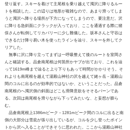
登り返す。スキーを着けて主尾根を乗り越えて濁沢に降りるルー
トを相談した。この辺りは地形が複雑なので、あまり滑ってしま
うと濁沢へ降りる場所が下方になってしまうので、要注意だ。沢
に降りる急斜面にクラックが入っており、ここを通過する際に猪
俣さんが転倒してリカバリーに少し難儀した。坂本さんと守谷は
できるだけ降り易い木を使ったラインを辿り、スキーを外してク
リアした。
無事に沢に降り立ってまずは一呼吸整えて後のルートを室岡さ
んと確認する。品倉南尾根は何箇所かヤブが出ており、これを辿
って1619m峰まで辿ると上り下りもあって時間がかかりそう。そ
れよりも南尾根を越えて湯殿山神社の沢を越えて姥ヶ岳－湯殿山
間のコルに出るのが効率的ではないか、ということだった。品倉
南尾根のへ濁沢側の斜面はどこも滑降意欲をそそるバーンであ
る。次回は南尾根を滑りながら下ってみたいな、と妄想が膨ら
む。
品倉南尾根上1386mピーク－1281mピーク間のコルに出ると南
側の大部分は雪庇が張り出しているが、コルを少し登ったポイン
トから沢へ入ることができそうに思われた。ここから湯殿山神社