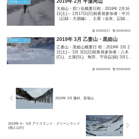
2019年 2月 平湯周辺
2019年シーズン
大崩山・四ツ岳概要日程：2019年 2月16
日(土)～ 2月17日(日)前夜発参加者：中川
（記録：大崩編）、土屋（会友、記録：
宴会編/四ツ岳編）、赤坂ひ（ゲスト）大
崩山 2月16日(土)：雪8:30牧場…14:20大
2019/02/17
2019/04/03
崩山－15:30牧場 前...
2019年 3月 乙妻山・黒姫山
2019年シーズン
乙妻山・黒姫山概要日 程：2019年 3月 2
日(土)～ 3月 3日(日)前夜発参加者：八木
(CL)、土屋(SL)、角田、守谷(記録) 3月1日
（金） 土曜日に日帰りで乙妻山北東斜
面を狙うという、少しタフな山行を控え
2019/03/03
2019/04/04
ている。早朝出発が求めら...
2019年 3月 蓬峠、苗場山
2019年 4～ 5月 アイスランド・グリーンランド
(個人山行)