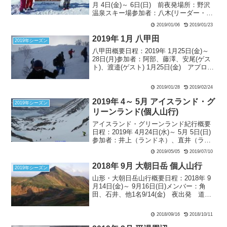
月 4日(金)～ 6日(日) 前夜発場所：野沢
温泉スキー場参加者：八木(リーダー・記
録)、矢口(会計)、角田(他御家族2名参
2019/01/06
2019/01/23
加)、阿部、藤澤、石井、常本(ゲスト) 1
月 4日(金)：晴 八木・矢口さ...
2019年 1月 八甲田
2019年シーズン
八甲田概要日程：2019年 1月25日(金)～
28日(月)参加者：阿部、藤澤、安尾(ゲス
ト)、渡邉(ゲスト) 1月25日(金) アプロー
チ 大人の休日俱楽部パス（4日間乗り放
題￥15000）利用で八甲田酸ヶ湯ガイドス
2019/01/28
2019/02/24
キー。 東京組3人は東北...
2019年 4～ 5月 アイスランド・グ
2019年シーズン
リーンランド(個人山行)
アイスランド・グリーンランド紀行概要
日程：2019年 4月24日(水)～ 5月 5日(日)
参加者：井上（ランドネ）、直井（ラン
ドネOB）、川久保（ランドネOB）、濱
2019/05/05
2019/07/10
崎（フラヌイ）、小見山（モンブランク
ラブ）、木津（みずなら山の会）、小川
2018年 9月 大朝日岳 個人山行
2019年シーズン
（こ...
山形・大朝日岳山行概要日程：2018年 9
月14日(金)～ 9月16日(日)メンバー：角
田、石井、他1名9/14(金) 夜出発 道の
駅あさひまち前泊9/15(土) 朝日鉱泉ナチ
ュラリストの家～二俣～中ツル尾根～大
2018/09/16
2018/10/11
朝日岳山頂～大朝日岳山頂避難...