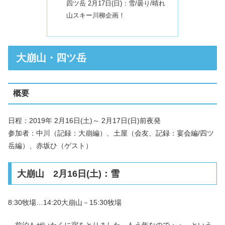
四ツ岳 2月17日(日)：雪/曇り/晴れ
山スキー川柳企画！
大崩山・四ツ岳
概要
日程：2019年 2月16日(土)～ 2月17日(日)前夜発
参加者：中川（記録：大崩編）、土屋（会友、記録：宴会編/四ツ
岳編）、赤坂ひ（ゲスト）
大崩山 2月16日(土)：雪
8:30牧場…14:20大崩山－15:30牧場
前泊もぜいたくに宿をとりました。もう年なので・・。という