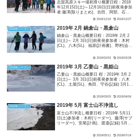
志賀高原スキー場初滑り概要日程：2018
年12月15日(土)～12月16日(日)前夜発参加
者:藤澤(取りまとめ)、合田、阿部、石
井、中川(記録)、八木(会計)、渡辺(ゲス
2018/12/16
2018/12/27
ト)、安尾(ゲスト)、常本(ゲスト)12月15日
(土)焼額山スキー場：...
2019年 2月 鍋倉山・黒倉山
2019年シーズン
鍋倉山・黒倉山概要日程：2019年 2月 2
日(土)～ 2月 3日(日)前夜発参加者：木村
(CL)、八木(SL)、福原(計画書)、野村(会
計・宿泊)、 常本(会友、記録) 2月1日
(金)：晴れ時々曇り 〇木村、福原、野
2019/02/03
2019/02/28
村：木村車で夕刻に戸狩...
2019年 3月 乙妻山・黒姫山
2019年シーズン
乙妻山・黒姫山概要日 程：2019年 3月 2
日(土)～ 3月 3日(日)前夜発参加者：八木
(CL)、土屋(SL)、角田、守谷(記録) 3月1日
（金） 土曜日に日帰りで乙妻山北東斜
面を狙うという、少しタフな山行を控え
2019/03/03
2019/04/04
ている。早朝出発が求めら...
2019年 5月 富士山不浄流し
2019年シーズン
富士山不浄流し概要日程：2019年 5月11
日(土)参加者：木村(リーダー)、藤澤(サブ
リーダー)、安尾(計画)、渡邉(記録) 5月11
日(土) 晴れ 無風須走口(2000m) 9:20―
シール登行(2160m)9:50…滑降(3025m)...
2019/05/11
2019/07/14