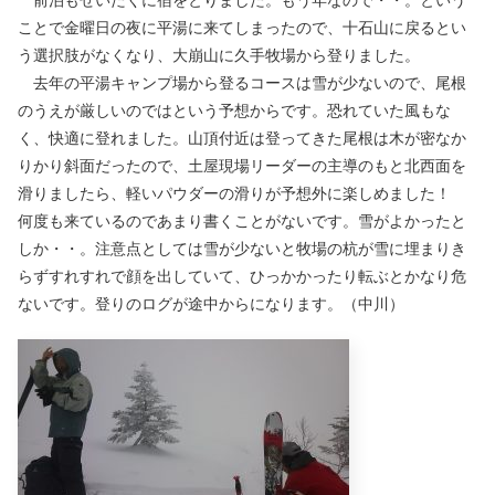
ことで金曜日の夜に平湯に来てしまったので、十石山に戻るとい
う選択肢がなくなり、大崩山に久手牧場から登りました。
去年の平湯キャンプ場から登るコースは雪が少ないので、尾根
のうえが厳しいのではという予想からです。恐れていた風もな
く、快適に登れました。山頂付近は登ってきた尾根は木が密なか
りかり斜面だったので、土屋現場リーダーの主導のもと北西面を
滑りましたら、軽いパウダーの滑りが予想外に楽しめました！
何度も来ているのであまり書くことがないです。雪がよかったと
しか・・。注意点としては雪が少ないと牧場の杭が雪に埋まりき
らずすれすれで顔を出していて、ひっかかったり転ぶとかなり危
ないです。登りのログが途中からになります。（中川）