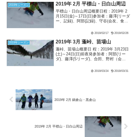
2019年 2月 平標山・日白山周辺
2019年シーズン
平標山・日白山周辺概要日程：2019年 2
月15日(金)～17日(日)参加者：藤澤(リーダ
ー、記録)、阿部(記録)、守谷(会友、食材
準備) 2月15日(金) 当初参加予定だった
ゲスト村上さんの都合が悪くなり不参加
2019/02/17
2019/02/26
となる。前夜、守谷車で宿に入...
2019年 3月 蓬峠、苗場山
2019年シーズン
蓬峠、苗場山概要日 程：2019年 3月23日
(土)～24日(日)前夜発参加者：阿部(リー
ダ)、藤澤(Sリーダ)、合田、野村（会
計）、福原、八木、安尾（記録）、常本
（会友）【1日目】 3月23日(土) 蓬峠：
2019/03/24
2019/03/31
曇天ゆざわ健康ランド7:40 ＝...
2019年 2月 鍋倉山・黒倉山
2019年 2月 平標山・日白山周辺