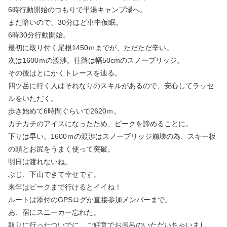
6時行動開始のつもりで平湯キャンプ場へ。
まだ暗いので、30分ほど車中仮眠。
6時30分行動開始。
最初に取り付く尾根1450ｍまでが、ただただ辛い。
次は1600ｍの渡渉。往路は幅50cmのスノーブリッジ。
その後はとにかくトレースを辿る。
四ツ岳に行く人はそれなりのスキルがあるので、安心してラッセ
ルをいただく。
歩き始めて6時間ぐらいで2620ｍ。
カチカチのアイスになったため、ピークを諦めることに。
下りは早い。1600ｍの渡渉はスノーブリッジ崩壊の為、スキー板
の頭とお尻をうまく使って突破。
明日は渡れないね。
ぶじ、下山できて幸せです。
来年はピークまで行けるとイイね！
ルートは添付のGPSログか直接参加メンバーまで。
あ、宿にスニーカー忘れた。
取りに行ったついでに、ご好意でお風呂のいただいちゃいまし