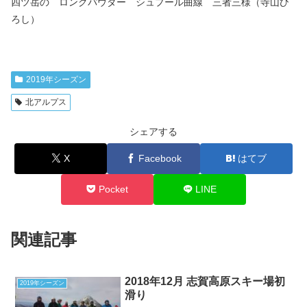
四ツ岳の ロングパウダー シュプール曲線 三者三様（寺山ひ
ろし）
2019年シーズン
北アルプス
シェアする
X
Facebook
はてブ
Pocket
LINE
関連記事
2018年12月 志賀高原スキー場初
2019年シーズン
滑り