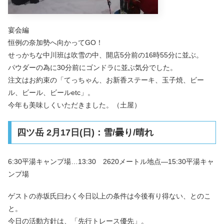
宴会編
恒例の奈加勢へ向かってGO！
せっかちな中川班は吹雪の中、開店5分前の16時55分に並ぶ。
パウダーの為に30分前にゴンドラに並ぶ気分でした。
注文はお約束の「てっちゃん、お新香ステーキ、玉子焼、ビー
ル、ビール、ビールetc」。
今年も美味しくいただきました。（土屋）
四ツ岳 2月17日(日)：雪/曇り/晴れ
6:30平湯キャンプ場…13:30 2620メートル地点―15:30平湯キャ
ンプ場
ゲストの赤坂氏曰わく今日以上の条件は今後有り得ない、とのこ
と。
今日の活動方針は、「先行トレース優先」。