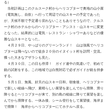
る）
当初計画はこのクルスーク村からヘリコプターで奥地の山小屋
（電気無し、自炊）へ行って周辺での山スキーの予定であった
が、天候不順で予定通り戻れないこともありそうなので、クルス
ーク村のホテルからのヘリコプター・アシスト・山スキーに変更
となった。結果的には電気・レストラン・シャワーありなどの優
雅な山スキーとなった。
４月２９日、やっぱりのグリーンランド！ 山は強風でヘリコ
プターは飛べないので徒歩２０分のイヌイット村を訪問・交流。
獲った大きなアザラシも見た。
４月３０日、この日も停滞！ ガイド連中の気遣いで、初めて
銃の試射をする。この地域では白熊対応で必ずガイドが銃を持参
する。
５月１日、無風、好天の山スキー日和。朝食後、ヘリコプター
で新しい稜線へ飛び、素晴らしい展望を楽しんでから滑降、滑り
降りるとヘリコプターが来て、別の島の稜線に降りて展望を楽し
んでから滑降する。一休み後、シール登行をして展望後、海岸ま
で滑降！ 海岸からヘリコプターにてホテルへ戻る。