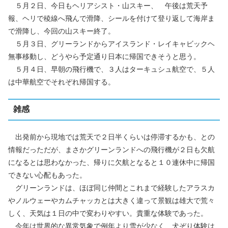
５月２日、今日もヘリアシスト・山スキー、 午後は荒天予
報、ヘリで稜線へ飛んで滑降、シールを付けて登り返して海岸ま
で滑降し、今回の山スキー終了。
５月３日、グリーランドからアイスランド・レイキャビックヘ
無事移動し、どうやら予定通り日本に帰国できそうと思う。
５月４日、早朝の飛行機で、３人はターキュシュ航空で、５人
は中華航空でそれぞれ帰国する。
雑感
出発前から現地では荒天で２日半くらいは停滞するかも、との
情報だっただが、まさかグリーンランドへの飛行機が２日も欠航
になるとは思わなかった、帰りに欠航となると１０連休中に帰国
できない心配もあった。
グリーンランドは、ほぼ同じ仲間とこれまで経験したアラスカ
やノルウェーやカムチャッカとは大きく違って景観は雄大で荒々
しく、天気は１日の中で変わりやすい。貴重な体験であった。
今年は世界的な異常気象で例年より雪が少なく、犬ぞり体験は