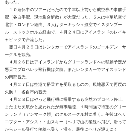
あった。
１０連休中のツアーだったので半年以上前から航空券の事前手
配（各自手配、現地集合解散）が大変だった。５人は中華航空で
北京・ロンドン経由、３人はターキッシュ航空でイスタンブー
ル・ストックホルム経由で、４月２４日にアイスランドのレイキ
ャビックで合流した。
翌日４月２５日はレンタカーでアイスランドのゴールデン・サ
ークルを観光。
４月２６日はアイスランドからグリーンランドへの移動予定が
悪天でプロペレラ飛行機は欠航。またレンタカーでアイスランド
の南部観光。
４月２７日は空港で搭乗券を受取るものの、現地悪天で再度の
欠航！ 各自市内観光
４月２８日はやっと飛行機に搭乗するも突然のプロペラ停止、
またまた欠航かと思われたが無事離陸、１時間強で待望のグリー
ンランド（デンマーク領）のクルスークル村に着く。午後はヘリ
コプター・アシスト・山スキー（ヘリで山の稜線へ飛び、滑って
からシール登行で稜線へ登り・滑る。最後にヘリが迎えにく