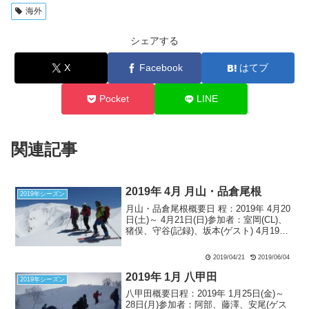
海外
シェアする
X
Facebook
はてブ
Pocket
LINE
関連記事
2019年 4月 月山・品倉尾根
2019年シーズン
月山・品倉尾根概要日 程：2019年 4月20
日(土)～ 4月21日(日)参加者：室岡(CL)、
猪俣、守谷(記録)、坂本(ゲスト) 4月19日
(金) 21時に東川口駅集合。湘南からここ
まで首都高速を使うのだが、横羽線が事
2019/04/21
2019/06/04
故渋滞のため湾岸線を...
2019年 1月 八甲田
2019年シーズン
八甲田概要日程：2019年 1月25日(金)～
28日(月)参加者：阿部、藤澤、安尾(ゲス