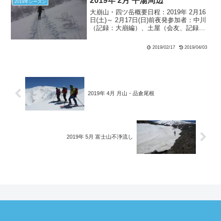
2019年 2月 平湯周辺
2019年シーズン
大崩山・四ツ岳概要日程：2019年 2月16
日(土)～ 2月17日(日)前夜発参加者：中川
（記録：大崩編）、土屋（会友、記録：
宴会編/四ツ岳編）、赤坂ひ（ゲスト）大
崩山 2月16日(土)：雪8:30牧場…14:20大
2019/02/17
2019/04/03
崩山－15:30牧場 前...
2019年 4月 月山・品倉尾根
2019年 5月 富士山不浄流し