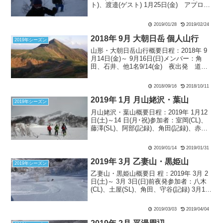
ト)、渡邉(ゲスト) 1月25日(金) アプロー
チ 大人の休日俱楽部パス（4日間乗り放
題￥15000）利用で八甲田酸ヶ湯ガイドス
2019/01/28
2019/02/24
キー。 東京組3人は東北...
2018年 9月 大朝日岳 個人山行
2019年シーズン
山形・大朝日岳山行概要日程：2018年 9
月14日(金)～ 9月16日(日)メンバー：角
田、石井、他1名9/14(金) 夜出発 道の
駅あさひまち前泊9/15(土) 朝日鉱泉ナチ
ュラリストの家～二俣～中ツル尾根～大
2018/09/16
2018/10/11
朝日岳山頂～大朝日岳山頂避難...
2019年 1月 月山姥沢・葉山
2019年シーズン
月山姥沢・葉山概要日程：2019年 1月12
日(土)～14 日(月･祝)参加者：室岡(CL)、
藤澤(SL)、阿部(記録)、角田(記録)、赤坂
(ゲスト)1月11日(金) 金曜日19時40分に
阿部さんが拙宅まで迎えに来てくれ、そ
2019/01/14
2019/01/31
こから赤羽の藤澤...
2019年 3月 乙妻山・黒姫山
2019年シーズン
乙妻山・黒姫山概要日 程：2019年 3月 2
日(土)～ 3月 3日(日)前夜発参加者：八木
(CL)、土屋(SL)、角田、守谷(記録) 3月1日
（金） 土曜日に日帰りで乙妻山北東斜
面を狙うという、少しタフな山行を控え
2019/03/03
2019/04/04
ている。早朝出発が求めら...