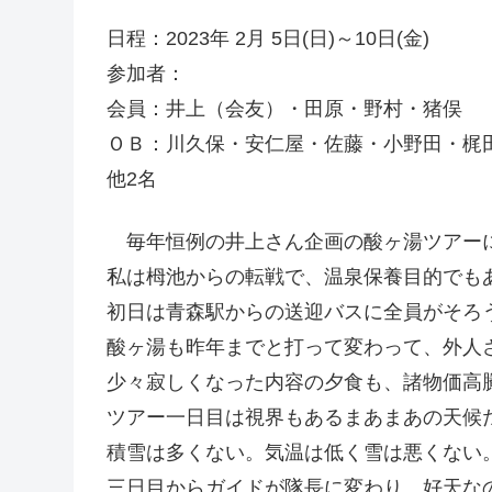
日程：2023年 2月 5日(日)～10日(金)
参加者：
会員：井上（会友）・田原・野村・猪俣
ＯＢ：川久保・安仁屋・佐藤・小野田・梶
他2名
毎年恒例の井上さん企画の酸ヶ湯ツアー
私は栂池からの転戦で、温泉保養目的でも
初日は青森駅からの送迎バスに全員がそろ
酸ヶ湯も昨年までと打って変わって、外人
少々寂しくなった内容の夕食も、諸物価高
ツアー一日目は視界もあるまあまあの天候
積雪は多くない。気温は低く雪は悪くない
三日目からガイドが隊長に変わり、好天な