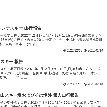
ゲレンデスキー 山行報告
要日程：2022年12月17日(土)～12月18日(日)前夜発参加者：八
月16日(金)前夜泊・合田は2泊の予定で、先に小谷村の来馬温泉風吹荘
、安尾、常本）は午後に...
2022/12/18
2023/01/10
泉スキー 報告
キー概要日程：2023年1月13日(金)～15日(日)参加者：八木L、安
(八木、安尾同乗)、合田車(単独)宿舎：民宿 麻屋 1月12日(木)天
70cm （合田...
2023/01/15
2023/02/10
只見丸山スキー場およびその場外 個人山行報告
場外概要日程：2023年 3月18日(土)～20日(月)参加者：安尾(記
候：雨のち雪 朝旅館を出て奥只見シルバーラインを車を飛ばして、春のオー