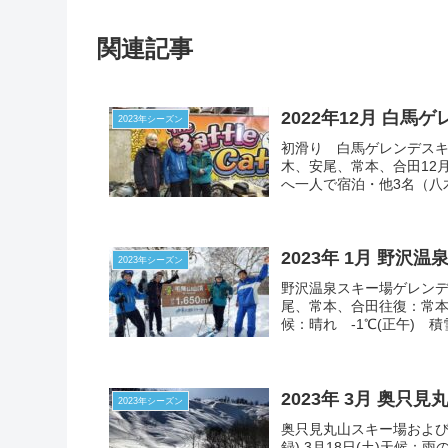
関連記事
2022年12月 白馬
2023年シーズン
初滑り 白馬ゲレンデスキー概
木、安尾、常本、合田12
へ一人で宿泊・他3名（八木
2023年 1月 野沢温
2023年シーズン
野沢温泉スキー場ゲレンデス
尾、常本、合田往復：常本車
候：晴れ -1℃(正午) 積雪
2023年 3月 奥
2023年シーズン
奥只見丸山スキー場およびその
録) 3月18日(土)天