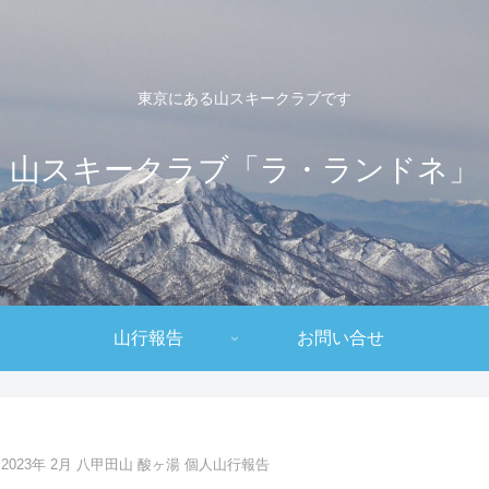
東京にある山スキークラブです
山スキークラブ「ラ・ランドネ」
山行報告
お問い合せ
2023年 2月 八甲田山 酸ヶ湯 個人山行報告