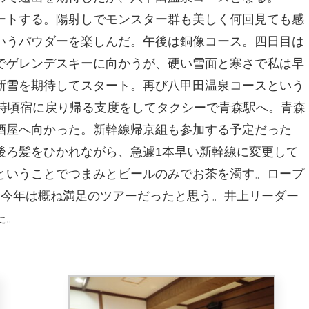
ートする。陽射しでモンスター群も美しく何回見ても感
いうパウダーを楽しんだ。午後は銅像コース。四日目は
でゲレンデスキーに向かうが、硬い雪面と寒さで私は早
新雪を期待してスタート。再び八甲田温泉コースという
4時頃宿に戻り帰る支度をしてタクシーで青森駅へ。青森
酒屋へ向かった。新幹線帰京組も参加する予定だった
後ろ髪をひかれながら、急遽1本早い新幹線に変更して
ということでつまみとビールのみでお茶を濁す。ロープ
、今年は概ね満足のツアーだったと思う。井上リーダー
た。