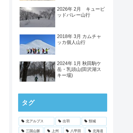
2026年 2月 キューピ
ッドバレー山行
2018年 3月 カムチャ
ッカ個人山行
2024年 1月 秋田駒ケ
岳・乳頭山(田沢湖ス
キー場)
タグ
北アルプス
出羽
頸城
三国山脈
上州
八甲田
北海道