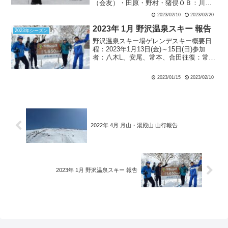
（会友）・田原・野村・猪俣ＯＢ：川久
保・安仁屋・佐藤・小野田・梶田他2名
2023/02/10
2023/02/20
毎年恒例の井上さん企画の酸ヶ湯ツアー
に参加させていただいた。私は栂池から
2023年 1月 野沢温泉スキー 報告
2023年シーズン
の...
野沢温泉スキー場ゲレンデスキー概要日
程：2023年1月13日(金)～15日(日)参加
者：八木L、安尾、常本、合田往復：常本
車(八木、安尾同乗)、合田車(単独)宿舎：
民宿 麻屋 1月12日(木)天候：晴れ -1℃
2023/01/15
2023/02/10
(正午) 積雪70cm （合田...
2022年 4月 月山・湯殿山 山行報告
2023年 1月 野沢温泉スキー 報告