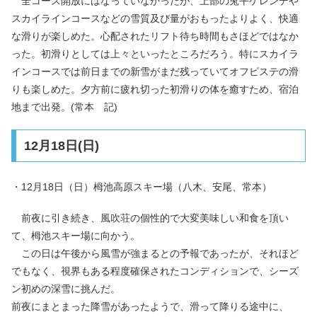
全コース開放にはなっていなかったが、上部の兎平ゲレンデや
スカイラインコースなどの雪質及び量がおもったよりよく、快適
な滑りが楽しめた。心配されたリフト待ち時間もさほどではなか
った。初滑りとしては上々といったところだろう。特にスカイラ
インコースでは前日までの新雪がまだ残っていてオフピステの滑
りも楽しめた。夕方前に疲れ切った初滑りの体を癒すため、宿泊
地まで出発。(常本 記)
12月18日(日)
・12月18日（日）栂池高原スキー場（八木、安尾、常本）
前夜に引き続き、風吹荘の個性的で大変美味しい和食を頂い
て、栂池スキー場に向かう。
この日は午後から風雪が強まるとの予報であったが、それほど
でもなく、視界もある程度確保されたコンディションで、シーズ
ン初めの深雪に挑んだ。
前夜にまとまった降雪があったようで、滑って降りる途中に、