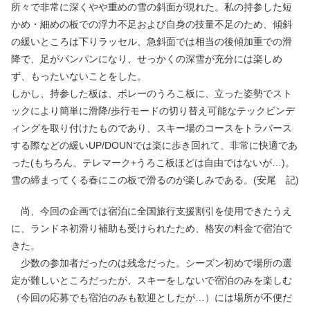
所々で非常に深くやや重めの雪の斜面が現れた。私の持参した短
かめ・細めの板での浮力不足および自身の技量不足のため、傾斜
の緩いところは下りラッセル、急斜面では相当の後傾加重での滑
降で、足がパンパンになり、せっかくの深雪が充分には楽しめ
ず、もったいないことをした。
しかし、持参した板は、ボレーのうろこ板に、立った姿勢でスト
ックにより簡単に滑降/歩行モードの切り替え可能なテックビンデ
ィングを取り付けたものであり、スキー場のコースをトラバース
する際などの緩いUP/DOUNでは楽に歩き回れて、非常に快適であ
った(もちろん、テレマーク+うろこ板ほどは自由ではないが…)。
雪の締まってくる春にこの板で滑るのが楽しみである。(安尾 記)
尚、今回の企画では宿泊に全国旅行支援割引を使用できたうえ
に、ランドネ初滑り補助も受けられたため、格安の料金で宿泊で
きた。
少数の参加者だったのは残念だった。シーズン初めで場所の選
定が難しいところだったが、スキーをしないで宿泊のみを楽しむ
（今回の応募でも宿泊のみも歓迎としたが…）には場所が不便だ