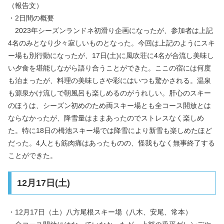
（報告文）
・2日間の概要
2023年シーズンランドネ初滑り企画になったが、参加者は上記
4名のみとなり少々寂しいものとなった。今回は上記のようにスキ
ー場も別行動になったが、17日(土)に風吹荘に4名が合流し美味し
い夕食を堪能しながら語り合うことができた。ここの宿には何度
も泊まったが、料理の美味しさや彩にはいつも驚かされる。温泉
も源泉かけ流しで朝風呂も楽しめるのがうれしい。肝心のスキー
のほうは、シーズン初めのため両スキー場とも全コース開放とは
ならなかったが、降雪量はままあったのでストレスなく楽しめ
た。特に18日の栂池スキー場では降雪により新雪も楽しめたほど
だった。4人とも筋肉痛はあったものの、怪我もなく無事終了する
ことができた。
12月17日(土)
・12月17日（土）八方尾根スキー場（八木、安尾、常本）