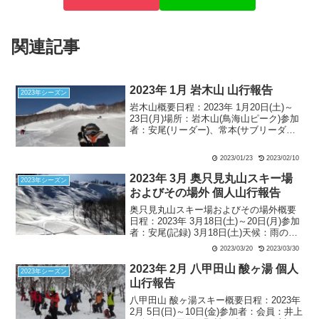
関連記事
2023年 1月 岩木山 山行報告
2023年シーズン
岩木山概要日程：2023年 1月20日(土)～
23日(月)場所：岩木山(鳥海山ピーク)参加
者：安尾(リーダー)、常本(サブリーダー)
宿舎：温泉旅館 中野 1月20日(金) 百沢
スキー場にて午後ゲレンデスキー天候：
2023/01/23
2023/02/10
雪 早朝の東京発東北新幹線で...
2023年 3月 奥只見丸山スキー場
2023年シーズン
およびその場外 個人山行報告
奥只見丸山スキー場およびその場外概要
日程：2023年 3月18日(土)～20日(月)参加
者：安尾(記録) 3月18日(土)天候：雨のち
雪 朝旅館を出て奥只見シルバーライン
2023/03/20
2023/03/30
を車を飛ばして、春のオープン初日を迎
える奥只見丸山スキー場に向かう。こ...
2023年 2月 八甲田山 酸ヶ湯 個人
2023年シーズン
山行報告
八甲田山 酸ヶ湯スキー概要日程：2023年
2月 5日(日)～10日(金)参加者：会員：井上