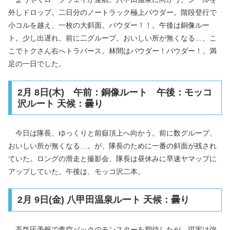
外しドロップ。二日分のノートラック極上パウダー。階段登行で
小コルを越え、一枚の大斜面。パウダー！！。午後は銅像ルー
ト。少し出遅れ、前に二グループ。おいしい所が無くなる…、こ
こでトクさん右へトラバース。林間はパウダー！パウダー！。満
足の一日でした。
2月 8日(木) 午前：銅像ルート 午後：モッコ
沢ルート 天候：曇り
今日は隊長、ゆっくりと前嶽頂上へ向かう。前に数グループ、
おいしい所が無くなる…。が、隊長のために一番の斜面が残され
ていた。ロングの滑走と撮影会、隊長は昼休みに早速ヤマップに
アップしていた。午後は、モッコ沢二本。
2月 9日(金) 八甲田温泉ルート 天候：曇り
高気圧予報で青空バックのモンスターを期待したが、現実は強