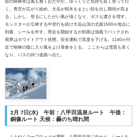
部の樹林帯は風も無くおだやか。ゆっくりと気持ち良く登って行
く。青空が広がり始め、大岳が樹氷をまとい顔を出し期待が高ま
る。しかし、登るにしたがい風が強くなり、ガスも濃さを増す。
モンスターが立林する中登行を続け大岳山頂の北面1500ｍ地点に
到着、シールを外す。滑走を開始するが斜面は強風でパックされ
視界はホワイトアウト状態。安全運転で高度を下げる。1140ｍ付
近で樹林の陰に入り風をよけ昼食をとる。 ここからは雪質も良く
なり、バスの待つ道路へ出た。
2月 7日(水) 午前：八甲田温泉ルート 午後：
銅像ルート 天候：曇のち晴れ間
ようやくロープウェイが運航。八甲田温泉に向かう。シールを