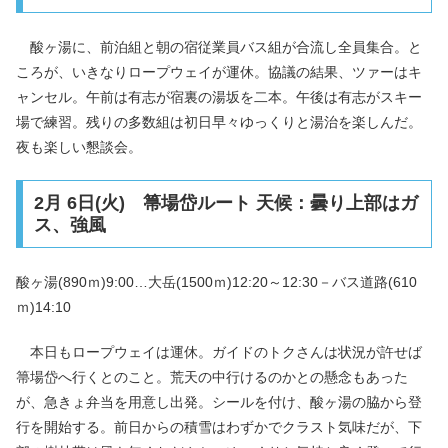
酸ヶ湯に、前泊組と朝の宿従業員バス組が合流し全員集合。と
ころが、いきなりロープウェイが運休。協議の結果、ツァーはキ
ャンセル。午前は有志が宿裏の湯坂を二本。午後は有志がスキー
場で練習。残りの多数組は初日早々ゆっくりと湯治を楽しんだ。
夜も楽しい懇談会。
2月 6日(火) 箒場岱ルート 天候：曇り上部はガ
ス、強風
酸ヶ湯(890ｍ)9:00…大岳(1500ｍ)12:20～12:30－バス道路(610
ｍ)14:10
本日もロープウェイは運休。ガイドのトクさんは状況が許せば
箒場岱へ行くとのこと。荒天の中行けるのかとの懸念もあった
が、急きょ弁当を用意し出発。シールを付け、酸ヶ湯の脇から登
行を開始する。前日からの積雪はわずかでクラスト気味だが、下