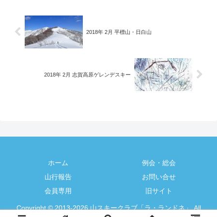
ブラン...
2018年 2月 平標山・日白山
2018年 2月 志賀高原ゲレンデスキー
ホーム
例会・総会
山行報告
お問い合せ
会員専用
旧サイト
Copyright © 2013-2026 山スキークラブ「ラ・ランドネ」 All