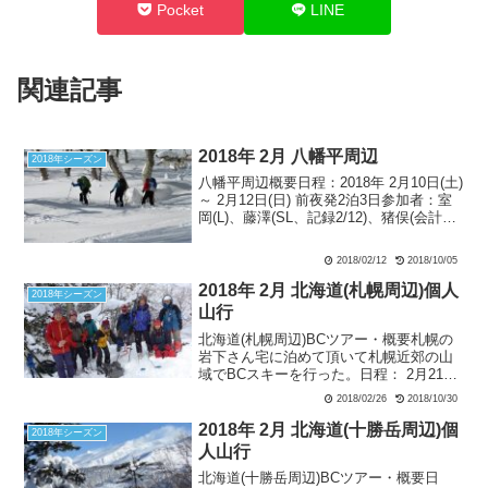
Pocket
LINE
関連記事
2018年 2月 八幡平周辺
2018年シーズン
八幡平周辺概要日程：2018年 2月10日(土)
～ 2月12日(日) 前夜発2泊3日参加者：室
岡(L)、藤澤(SL、記録2/12)、猪俣(会計、
記録2/11)、清水(食当、記録2/10) 2月10日
(土) 西森山周辺 天候：晴れ 気温が上
2018/02/12
2018/10/05
が...
2018年 2月 北海道(札幌周辺)個人
2018年シーズン
山行
北海道(札幌周辺)BCツアー・概要札幌の
岩下さん宅に泊めて頂いて札幌近郊の山
域でBCスキーを行った。日程： 2月21日
(水)～26日(月)参加者：安仁屋、野村、木
2018/02/26
2018/10/30
村、小見山（以上、道外）、岩下
（治）、岩下（あ）、【他、岩下さんの
2018年 2月 北海道(十勝岳周辺)個
2018年シーズン
知人】 2月...
人山行
北海道(十勝岳周辺)BCツアー・概要日