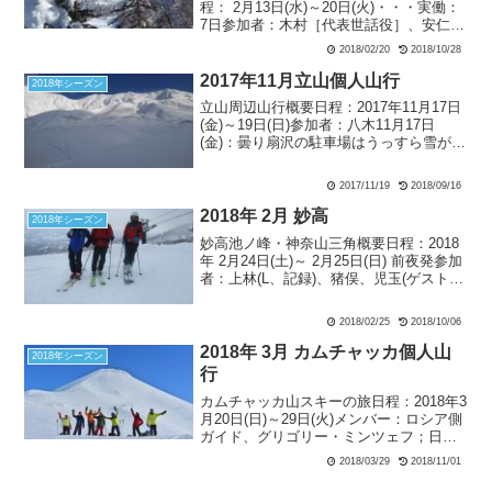
程： 2月13日(水)～20日(火)・・・実働：
7日参加者：木村［代表世話役］、安仁
屋、野村、小見山、賀川［13～17日
2018/02/20
2018/10/28
迄］、阿部［14～19日迄］、木津(英)・
木津(博)［16～20日迄］、その他［折...
2017年11月立山個人山行
2018年シーズン
立山周辺山行概要日程：2017年11月17日
(金)～19日(日)参加者：八木11月17日
(金)：曇り扇沢の駐車場はうっすら雪が積
もっていてスタッドレスに履き替えてい
て正解でした。（以前夏タイヤでこの時
2017/11/19
2018/09/16
期きてやはり雪でヒヤヒヤした経験があ
るか...
2018年 2月 妙高
2018年シーズン
妙高池ノ峰・神奈山三角概要日程：2018
年 2月24日(土)～ 2月25日(日) 前夜発参加
者：上林(L、記録)、猪俣、児玉(ゲスト) 2
月23日(金) 西武線 練馬高野台駅で待ち
合わせて児玉さんの車で妙高へ。0時過ぎ
2018/02/25
2018/10/06
に素泊まり2000円の...
2018年 3月 カムチャッカ個人山
2018年シーズン
行
カムチャッカ山スキーの旅日程：2018年3
月20日(日)～29日(火)メンバー：ロシア側
ガイド、グリゴリー・ミンツェフ；日本
側ガイド、チャック・オールベリ；井上
2018/03/29
2018/11/01
（ランドネ、GPS記録）；直井（元ラン
ドネ）；濱崎（北海道）；小見山（モン