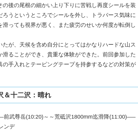
その後の尾根の細かい上り下りに苦戦し再度シールを装
だろうというところでシールを外し、トラバース気味に
を滑っても視界が悪く、また疲労のせいか何度が転倒し
。
いたが、天候を含め自分にとってはかなりハードな山ス
か滑ることができ、貴重な体験ができた。前回参加した
具の手入れとテーピングテープを持参するなどの対策が
砥沢＆十二沢：晴れ
武尊岳(10:20)～～荒砥沢1800mm迄滑降(11:00)—–
ゲレンデ