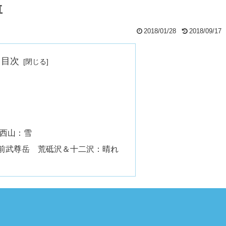
尊
2018/01/28
2018/09/17
目次
】 西山：雪
)】前武尊岳 荒砥沢＆十二沢：晴れ