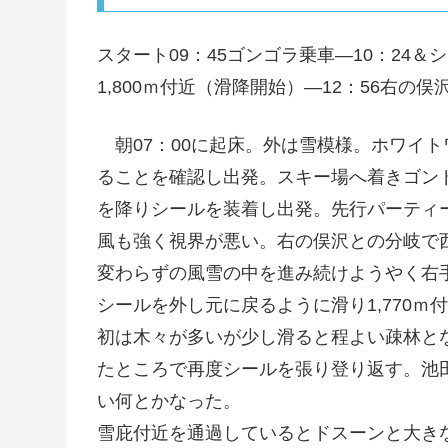
スタート09：45ゴンゴラ乗車―10：24＆シ
1,800ｍ付近（滑降開始）―12：56右の俣沢
朝07：00に起床。外は雪模様。ホワイ
ることを確認し出発。スキー場へ着きゴンド
を降りシールを装着し出発。先行パーティ
風も強く視界が悪い。右の俣沢との分岐で
変わらずの風雪の中を進み続けようやく右手
シールを外し元に戻るように滑り1,770
初は木々が多いが少し滑ると程よい疎林とな
たところで再度シールを張り登り返す。池
い何とかなった。
雪庇付近を通過しているとドスーンと大き