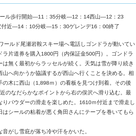
ール歩行開始―11：35分岐―12：14西山―12：23
付近―14：10分岐―15：30ゲレンデ16：00終了
トワールド尾瀬岩鞍スキー場へ電話しゴンドラが動いてい
ラ片道券を購入1800円（内保証金500円）。ゴンドラ
ーは無く最初からラッセルが続く。天気は雪が降り続き
西山へ向かうか協議するが西山へ行くことを決める。相
の木に西山（1,898ｍ）の看板を見つけ到着。その後
ｍ付近のなだらかなポイントから右の俣沢へ滑り込む。最
りパウダーの滑走を楽しめた。1610ｍ付近まで滑走し
田はシールの粘着が悪く角田さんにテープを巻いてもら
な音がし雪庇が落ち冷や汗をかいた。