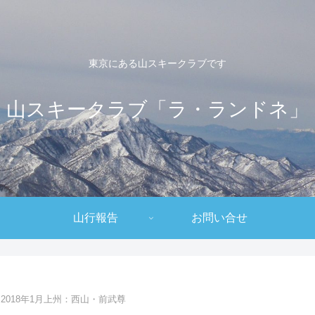
東京にある山スキークラブです
山スキークラブ「ラ・ランドネ」
山行報告
お問い合せ
2018年1月上州：西山・前武尊