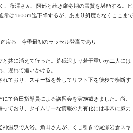
く。藤澤さん、阿部と続き厳冬期の雪質を堪能する。ビ
通常は1600ｍ迄下降するが、あまり斜度もなくここま
迄戻る。今季最初のラッセル登高であり
と共に消えて行った。荒砥沢より若干重いが二人には
れ、遅れて追いかける。
れており、スキー板を外してリフト下を徒歩で横断す
にて角田指導員による講習会を実施戴きました。尚、
持っており、タイムリーな情報の共有化には非常に威力
神温泉で入浴。角田さんが、くじ引きで尾瀬岩倉スキ