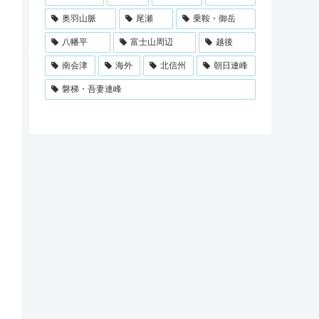
奥羽山脈
尾瀬
乗鞍・御岳
八幡平
富士山周辺
越後
南会津
海外
北信州
朝日連峰
磐梯・吾妻連峰