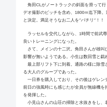
角田CLがノートラックの斜面を滑って行
デオ撮影のピッチを含め、1800ｍ迄下降。
と決定。満足そうなお二人を‘’パチリ‘’！！
ラッセルを交代しながら、1時間で前武尊
良いトレーニングになった。
さて、メインの十二沢。角田さんが雄叫び
影響が無いようである。小生は数回雪と戯
最上部リフト下に到着。通路の様に除雪さ
る大人のグループであった。
一日券を購入しており、その後はゲレンデ
前日の強風時にも感じたが全員が無線機を
を発揮した。
小見山さんの山荘の掃除と水抜きをし、老