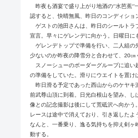
昨夜も酒宴で盛り上がり地酒の‘’水芭蕉‘
認すると、快晴無風、昨日のコンディショ
ゲストの池田さんは、昨日のシールトラブ
宣言。早々にゲレンデに向かう。日曜日に
ゲレンデトップで準備を行い、二人組の先
少ないのか昨夜の降雪分と合わせて、20㎝
スノーシューのボーダーグループに追い越
の準備をしていた。滑りにウエイトを置け
昨日滑る予定であった西山からのケヤキ沢
前武尊山頂に到着。日光白根山を望み、し
像との記念撮影は後にして荒砥沢へ向かう
レースは途中で消えており、引き返したよ
なんと、一番乗り、逸る気持ちを抑え剣ヶ
動する。