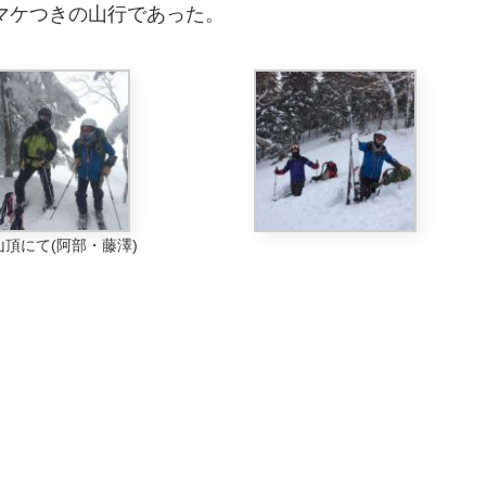
マケつきの山行であった。
山頂にて(阿部・藤澤)