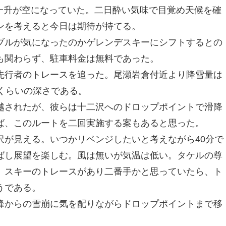
’一升が空になっていた。二日酔い気味で目覚め天候を確
ンを考えると今日は期待が持てる。
ルが気になったのかゲレンデスキーにシフトするとの
も関わらず、駐車料金は無料であった。
行者のトレースを追った。尾瀬岩倉付近より降雪量は
くらいの深さである。
されたが、彼らは十二沢へのドロップポイントで滑降
ば、このルートを二回実施する案もあると思った。
が見える。いつかリベンジしたいと考えながら40分で
ばし展望を楽しむ。風は無いが気温は低い。タケルの尊
。スキーのトレースがあり二番手かと思っていたら、ト
うである。
峰からの雪崩に気を配りながらドロップポイントまで移